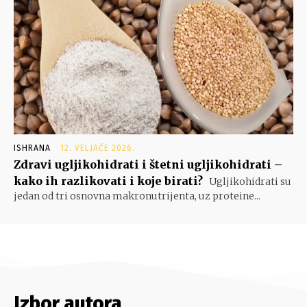
ISHRANA
12. VELJAČE 2026.
Zdravi ugljikohidrati i štetni ugljikohidrati –
kako ih razlikovati i koje birati?
Ugljikohidrati su
jedan od tri osnovna makronutrijenta, uz proteine...
Izbor autora