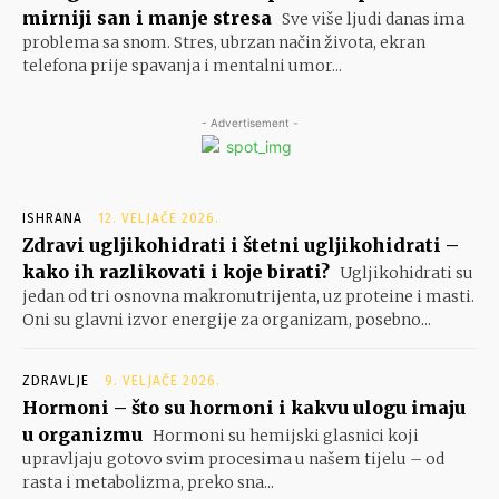
mirniji san i manje stresa
Sve više ljudi danas ima
problema sa snom. Stres, ubrzan način života, ekran
telefona prije spavanja i mentalni umor...
- Advertisement -
ISHRANA
12. VELJAČE 2026.
Zdravi ugljikohidrati i štetni ugljikohidrati –
kako ih razlikovati i koje birati?
Ugljikohidrati su
jedan od tri osnovna makronutrijenta, uz proteine i masti.
Oni su glavni izvor energije za organizam, posebno...
ZDRAVLJE
9. VELJAČE 2026.
Hormoni – što su hormoni i kakvu ulogu imaju
u organizmu
Hormoni su hemijski glasnici koji
upravljaju gotovo svim procesima u našem tijelu – od
rasta i metabolizma, preko sna...