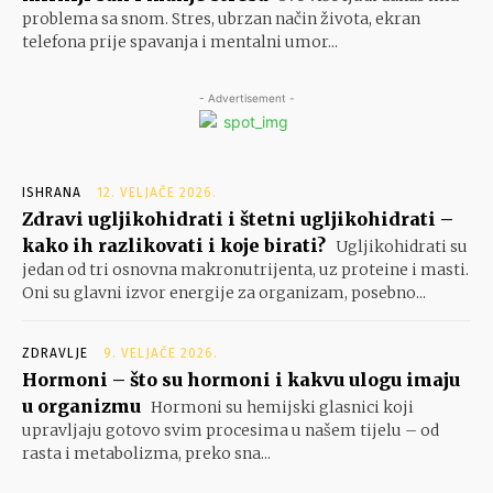
problema sa snom. Stres, ubrzan način života, ekran
telefona prije spavanja i mentalni umor...
- Advertisement -
ISHRANA
12. VELJAČE 2026.
Zdravi ugljikohidrati i štetni ugljikohidrati –
kako ih razlikovati i koje birati?
Ugljikohidrati su
jedan od tri osnovna makronutrijenta, uz proteine i masti.
Oni su glavni izvor energije za organizam, posebno...
ZDRAVLJE
9. VELJAČE 2026.
Hormoni – što su hormoni i kakvu ulogu imaju
u organizmu
Hormoni su hemijski glasnici koji
upravljaju gotovo svim procesima u našem tijelu – od
rasta i metabolizma, preko sna...