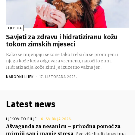
LJEPOTA
Savjeti za zdravu i hidratiziranu kožu
tokom zimskih mjeseci
Kako se mijenjaju sezone tako treba da se promijeni i
njega kože koja odgovara vremenu, naročito zimi.
Hidratizacija kože zimi je izuzetno važna jer...
NARODNI LIJEK
-
17. LISTOPADA 2023.
Latest news
LJEKOVITO BILJE
6. SVIBNJA 2026.
Ašvaganda za nesanicu – prirodna pomoć za
mirniji san i manje stresa
Sve više ljudi danas ima