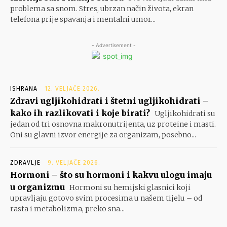
problema sa snom. Stres, ubrzan način života, ekran
telefona prije spavanja i mentalni umor...
- Advertisement -
ISHRANA
12. VELJAČE 2026.
Zdravi ugljikohidrati i štetni ugljikohidrati –
kako ih razlikovati i koje birati?
Ugljikohidrati su
jedan od tri osnovna makronutrijenta, uz proteine i masti.
Oni su glavni izvor energije za organizam, posebno...
ZDRAVLJE
9. VELJAČE 2026.
Hormoni – što su hormoni i kakvu ulogu imaju
u organizmu
Hormoni su hemijski glasnici koji
upravljaju gotovo svim procesima u našem tijelu – od
rasta i metabolizma, preko sna...