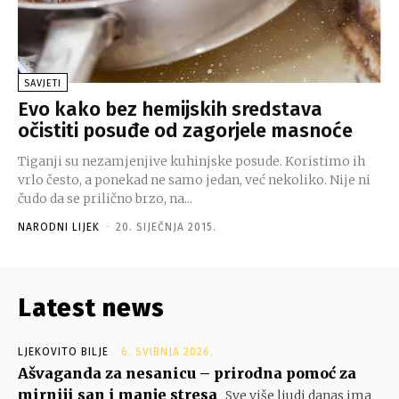
SAVJETI
Evo kako bez hemijskih sredstava
očistiti posuđe od zagorjele masnoće
Tiganji su nezamjenjive kuhinjske posude. Koristimo ih
vrlo često, a ponekad ne samo jedan, već nekoliko. Nije ni
čudo da se prilično brzo, na...
NARODNI LIJEK
-
20. SIJEČNJA 2015.
Latest news
LJEKOVITO BILJE
6. SVIBNJA 2026.
Ašvaganda za nesanicu – prirodna pomoć za
mirniji san i manje stresa
Sve više ljudi danas ima