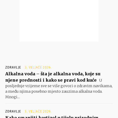
ZDRAVLJE
3. VELJAČE 2026.
Alkalna voda – šta je alkalna voda, koje su
njene prednosti i kako se pravi kod kuće
U
posljednje vrijeme sve se više govori o zdravim navikama,
a među njima posebno mjesto zauzima alkalna voda.
Mnogi...
ZDRAVLJE
3. VELJAČE 2026.
Kako smanjiti kortizol u tijelu prirodnim