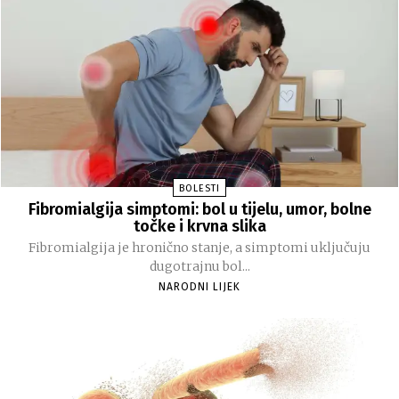
BOLESTI
Fibromialgija simptomi: bol u tijelu, umor, bolne
točke i krvna slika
Fibromialgija je hronično stanje, a simptomi uključuju
dugotrajnu bol...
NARODNI LIJEK