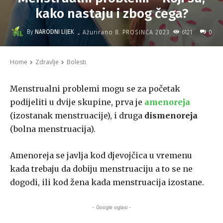
kako nastaju i zbog čega?
-
By
NARODNI LIJEK
6121
Ažurirano
8. PROSINCA 2023.
0
Home
Zdravlje
Bolesti
Menstrualni problemi mogu se za početak
podijeliti u dvije skupine, prva je
amenoreja
(izostanak menstruacije), i druga
dismenoreja
(bolna menstruacija).
Amenoreja se javlja kod djevojčica u vremenu
kada trebaju da dobiju menstruaciju a to se ne
dogodi, ili kod žena kada menstruacija izostane.
- Google oglasi -