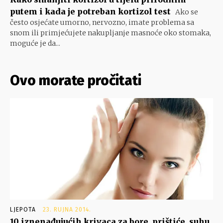
putem i kada je potreban kortizol test
Ako se
često osjećate umorno, nervozno, imate problema sa
snom ili primjećujete nakupljanje masnoće oko stomaka,
moguće je da...
Ovo morate pročitati
LJEPOTA
23. RUJNA 2014.
10 iznenađujućih krivaca za bore, prištiće, suhu