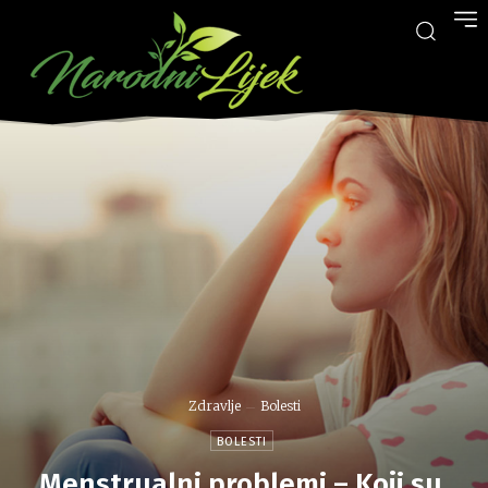
Zdravlje
Bolesti
BOLESTI
Menstrualni problemi – Koji su,