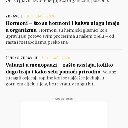
Oni su glavni izvor energije za organizam, posebno...
ZDRAVLJE
9. VELJAČE 2026.
Hormoni – što su hormoni i kakvu ulogu imaju
u organizmu
Hormoni su hemijski glasnici koji
upravljaju gotovo svim procesima u našem tijelu – od
rasta i metabolizma, preko sna...
ŽENSKO ZDRAVLJE
5. VELJAČE 2026.
Valunzi u menopauzi – zašto nastaju, koliko
dugo traju i kako sebi pomoći prirodno
Valunzi
su nagli osjećaji topline koji se najčešće javljaju u
gornjem dijelu tijela, licu i vratu, a mogu biti...
- Google oglasi -