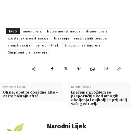
TAGS
amenoreja
bolna menstruacija
dismenoreja
izostanak menstruacije
liječenje menstrualnih tegoba
menstruacija
prirodni lijek
Simptomi amenoreje
Simptomi dismenoreje
Prethodni članak
Naredni članak
Oh ne, opet te dosadne afte –
Liječenje grožđem se
Zašto nastaju afte?
preporučuje kod mnogih
oboljenja i najbolji je prijatelj
vašeg zdravlja
Narodni Lijek