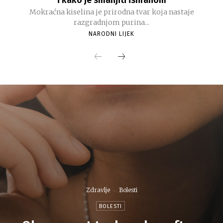
i kako je smanjiti ishranom
Mokraćna kiselina je prirodna tvar koja nastaje
razgradnjom purina...
NARODNI LIJEK