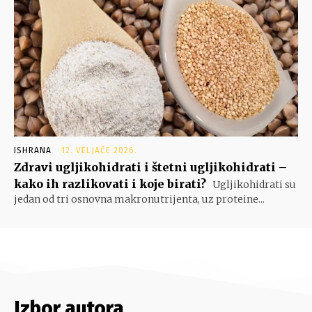
ISHRANA
12. VELJAČE 2026.
Zdravi ugljikohidrati i štetni ugljikohidrati –
kako ih razlikovati i koje birati?
Ugljikohidrati su
jedan od tri osnovna makronutrijenta, uz proteine...
Izbor autora