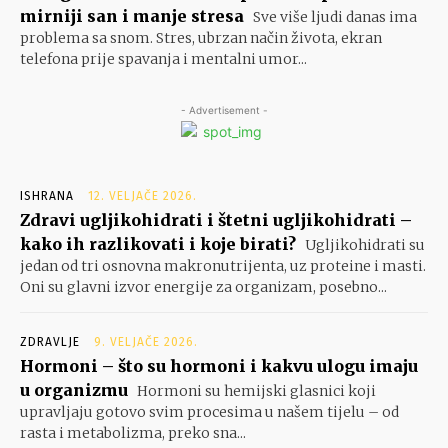
mirniji san i manje stresa
Sve više ljudi danas ima
problema sa snom. Stres, ubrzan način života, ekran
telefona prije spavanja i mentalni umor...
- Advertisement -
ISHRANA
12. VELJAČE 2026.
Zdravi ugljikohidrati i štetni ugljikohidrati –
kako ih razlikovati i koje birati?
Ugljikohidrati su
jedan od tri osnovna makronutrijenta, uz proteine i masti.
Oni su glavni izvor energije za organizam, posebno...
ZDRAVLJE
9. VELJAČE 2026.
Hormoni – što su hormoni i kakvu ulogu imaju
u organizmu
Hormoni su hemijski glasnici koji
upravljaju gotovo svim procesima u našem tijelu – od
rasta i metabolizma, preko sna...