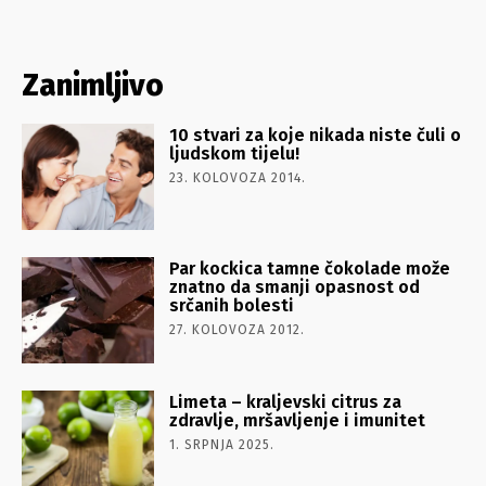
Zanimljivo
10 stvari za koje nikada niste čuli o
ljudskom tijelu!
23. KOLOVOZA 2014.
Par kockica tamne čokolade može
znatno da smanji opasnost od
srčanih bolesti
27. KOLOVOZA 2012.
Limeta – kraljevski citrus za
zdravlje, mršavljenje i imunitet
1. SRPNJA 2025.