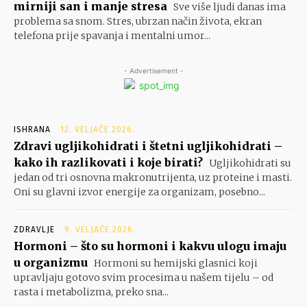
mirniji san i manje stresa
Sve više ljudi danas ima
problema sa snom. Stres, ubrzan način života, ekran
telefona prije spavanja i mentalni umor...
- Advertisement -
ISHRANA
12. VELJAČE 2026.
Zdravi ugljikohidrati i štetni ugljikohidrati –
kako ih razlikovati i koje birati?
Ugljikohidrati su
jedan od tri osnovna makronutrijenta, uz proteine i masti.
Oni su glavni izvor energije za organizam, posebno...
ZDRAVLJE
9. VELJAČE 2026.
Hormoni – što su hormoni i kakvu ulogu imaju
u organizmu
Hormoni su hemijski glasnici koji
upravljaju gotovo svim procesima u našem tijelu – od
rasta i metabolizma, preko sna...