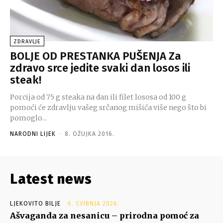
ZDRAVLJE
BOLJE OD PRESTANKA PUŠENJA Za
zdravo srce jedite svaki dan losos ili
steak!
Porcija od 75 g steaka na dan ili filet lososa od 100 g
pomoći će zdravlju vašeg srčanog mišića više nego što bi
pomoglo...
NARODNI LIJEK
-
8. OŽUJKA 2016.
Latest news
LJEKOVITO BILJE
6. SVIBNJA 2026.
Ašvaganda za nesanicu – prirodna pomoć za