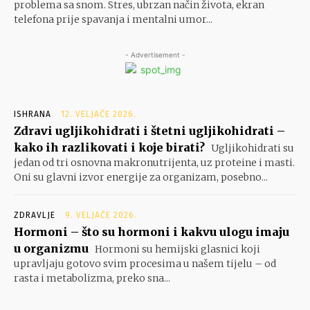
problema sa snom. Stres, ubrzan način života, ekran
telefona prije spavanja i mentalni umor...
- Advertisement -
ISHRANA
12. VELJAČE 2026.
Zdravi ugljikohidrati i štetni ugljikohidrati –
kako ih razlikovati i koje birati?
Ugljikohidrati su
jedan od tri osnovna makronutrijenta, uz proteine i masti.
Oni su glavni izvor energije za organizam, posebno...
ZDRAVLJE
9. VELJAČE 2026.
Hormoni – što su hormoni i kakvu ulogu imaju
u organizmu
Hormoni su hemijski glasnici koji
upravljaju gotovo svim procesima u našem tijelu – od
rasta i metabolizma, preko sna...