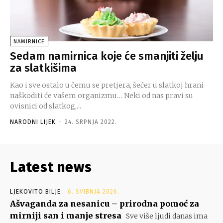
NAMIRNICE
Sedam namirnica koje će smanjiti želju
za slatkišima
Kao i sve ostalo u čemu se pretjera, šećer u slatkoj hrani
naškoditi će vašem organizmu… Neki od nas pravi su
ovisnici od slatkog,...
NARODNI LIJEK
-
24. SRPNJA 2022.
Latest news
LJEKOVITO BILJE
6. SVIBNJA 2026.
Ašvaganda za nesanicu – prirodna pomoć za
mirniji san i manje stresa
Sve više ljudi danas ima