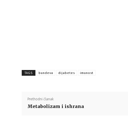
TAGS
bundeva
dijabetes
imunost
Prethodni članak
Metabolizam i ishrana