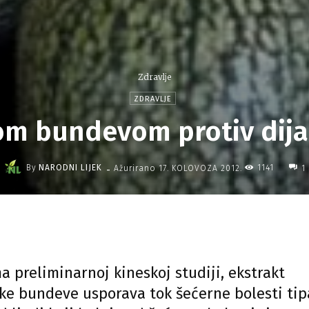
Zdravlje
ZDRAVLJE
om bundevom protiv dij
-
By
NARODNI LIJEK
1141
Ažurirano
17. KOLOVOZA 2012.
1
a preliminarnoj kineskoj studiji, ekstrakt
ske bundeve usporava tok šećerne bolesti tip