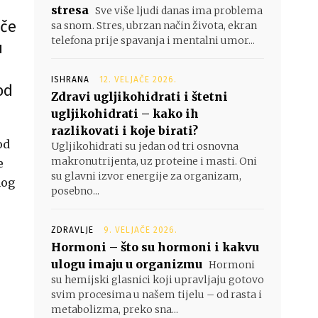
stresa
Sve više ljudi danas ima problema
ače
sa snom. Stres, ubrzan način života, ekran
telefona prije spavanja i mentalni umor...
u
ISHRANA
12. VELJAČE 2026.
od
Zdravi ugljikohidrati i štetni
ugljikohidrati – kako ih
razlikovati i koje birati?
od
Ugljikohidrati su jedan od tri osnovna
makronutrijenta, uz proteine i masti. Oni
e
su glavni izvor energije za organizam,
nog
posebno...
ZDRAVLJE
9. VELJAČE 2026.
Hormoni – što su hormoni i kakvu
ulogu imaju u organizmu
Hormoni
su hemijski glasnici koji upravljaju gotovo
svim procesima u našem tijelu – od rasta i
metabolizma, preko sna...