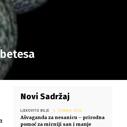
abetesa
Novi Sadržaj
LJEKOVITO BILJE
6. SVIBNJA 2026.
Ašvaganda za nesanicu – prirodna
a
pomoć za mirniji san i manje