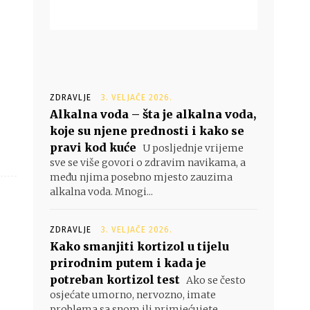
ZDRAVLJE
3. VELJAČE 2026.
Alkalna voda – šta je alkalna voda,
koje su njene prednosti i kako se
pravi kod kuće
U posljednje vrijeme
sve se više govori o zdravim navikama, a
među njima posebno mjesto zauzima
alkalna voda. Mnogi...
ZDRAVLJE
3. VELJAČE 2026.
Kako smanjiti kortizol u tijelu
prirodnim putem i kada je
potreban kortizol test
Ako se često
osjećate umorno, nervozno, imate
problema sa snom ili primjećujete