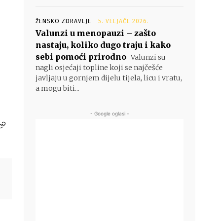
ŽENSKO ZDRAVLJE
5. VELJAČE 2026.
Valunzi u menopauzi – zašto
nastaju, koliko dugo traju i kako
sebi pomoći prirodno
Valunzi su
nagli osjećaji topline koji se najčešće
javljaju u gornjem dijelu tijela, licu i vratu,
a mogu biti...
- Google oglasi -