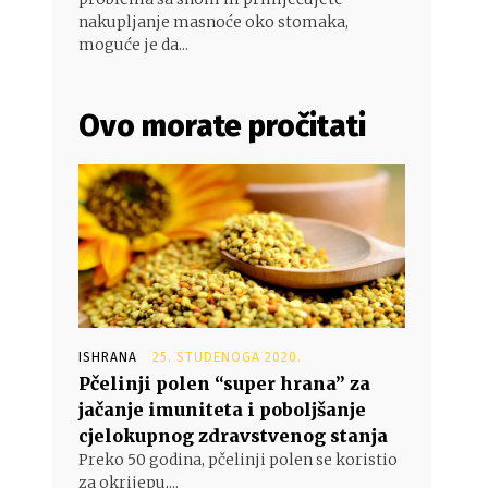
nakupljanje masnoće oko stomaka,
moguće je da...
Ovo morate pročitati
ISHRANA
25. STUDENOGA 2020.
Pčelinji polen “super hrana” za
jačanje imuniteta i poboljšanje
cjelokupnog zdravstvenog stanja
Preko 50 godina, pčelinji polen se koristio
za okrijepu,...