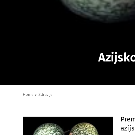
Azijsk
Home
Zdravlje
Prem
azij