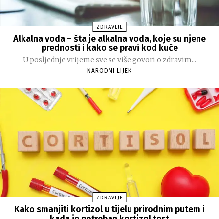
ZDRAVLJE
Alkalna voda – šta je alkalna voda, koje su njene
prednosti i kako se pravi kod kuće
U posljednje vrijeme sve se više govori o zdravim...
NARODNI LIJEK
ZDRAVLJE
Kako smanjiti kortizol u tijelu prirodnim putem i
kada je potreban kortizol test