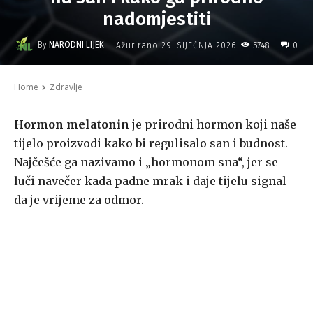
nadomjestiti
-
By
NARODNI LIJEK
5748
Ažurirano
29. SIJEČNJA 2026.
0
Home
Zdravlje
Hormon melatonin
je prirodni hormon koji naše
tijelo proizvodi kako bi regulisalo san i budnost.
Najčešće ga nazivamo i „hormonom sna“, jer se
luči navečer kada padne mrak i daje tijelu signal
da je vrijeme za odmor.