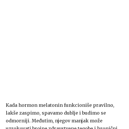
Kada hormon melatonin funkcioniše pravilno,
lakše zaspimo, spavamo dublje i budimo se
odmorniji. Međutim, njegov manjak može
uzrokovati brojne zdravstvene tegobe i hronični