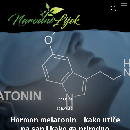
Zdravlje
ZDRAVLJE
Hormon melatonin – kako utiče
na san i kako ga prirodno