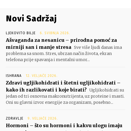
Novi Sadržaj
LJEKOVITO BILJE
6. SVIBNJA 2026.
Ašvaganda za nesanicu – prirodna pomoć za
mirniji san i manje stresa
Sve više ljudi danas ima
problema sa snom. Stres, ubrzan način života, ekran
telefona prije spavanja i mentalni umor...
ISHRANA
12. VELJAČE 2026.
Zdravi ugljikohidrati i štetni ugljikohidrati –
kako ih razlikovati i koje birati?
Ugljikohidrati su
jedan od tri osnovna makronutrijenta, uz proteine i masti.
Oni su glavni izvor energije za organizam, posebno...
ZDRAVLJE
9. VELJAČE 2026.
Hormoni – što su hormoni i kakvu ulogu imaju