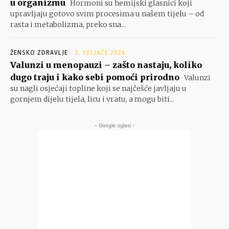
u organizmu
Hormoni su hemijski glasnici koji
upravljaju gotovo svim procesima u našem tijelu – od
rasta i metabolizma, preko sna...
ŽENSKO ZDRAVLJE
5. VELJAČE 2026.
Valunzi u menopauzi – zašto nastaju, koliko
dugo traju i kako sebi pomoći prirodno
Valunzi
su nagli osjećaji topline koji se najčešće javljaju u
gornjem dijelu tijela, licu i vratu, a mogu biti...
- Google oglasi -