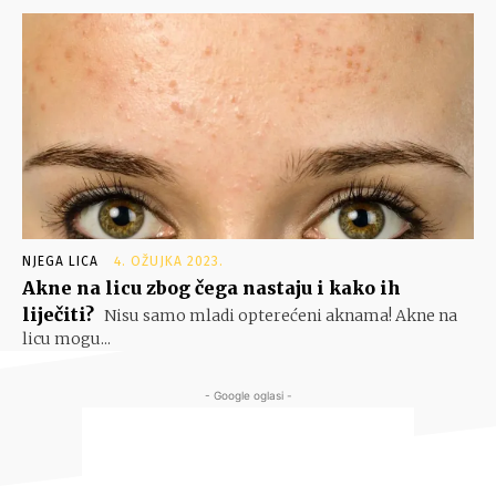
NJEGA LICA
4. OŽUJKA 2023.
Akne na licu zbog čega nastaju i kako ih
liječiti?
Nisu samo mladi opterećeni aknama! Akne na
licu mogu...
- Google oglasi -