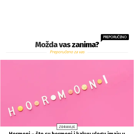
PREPORUČENO
Možda vas zanima?
Preporučeno za vas
ZDRAVLJE