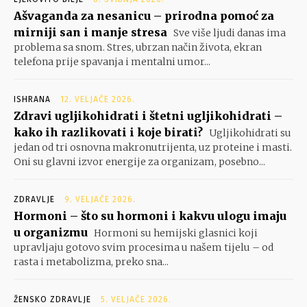
Ašvaganda za nesanicu – prirodna pomoć za
mirniji san i manje stresa
Sve više ljudi danas ima
problema sa snom. Stres, ubrzan način života, ekran
telefona prije spavanja i mentalni umor...
ISHRANA
12. VELJAČE 2026.
Zdravi ugljikohidrati i štetni ugljikohidrati –
kako ih razlikovati i koje birati?
Ugljikohidrati su
jedan od tri osnovna makronutrijenta, uz proteine i masti.
Oni su glavni izvor energije za organizam, posebno...
ZDRAVLJE
9. VELJAČE 2026.
Hormoni – što su hormoni i kakvu ulogu imaju
u organizmu
Hormoni su hemijski glasnici koji
upravljaju gotovo svim procesima u našem tijelu – od
rasta i metabolizma, preko sna...
ŽENSKO ZDRAVLJE
5. VELJAČE 2026.