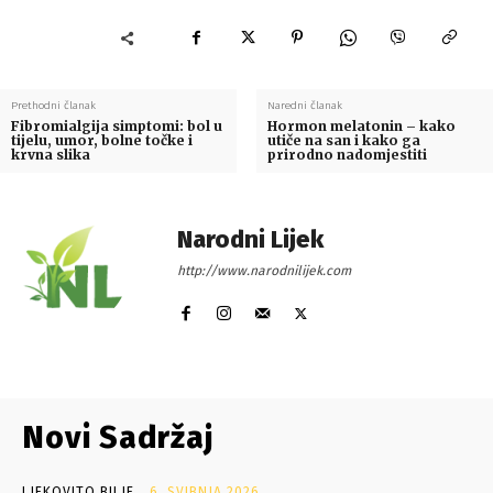
Prethodni članak
Naredni članak
Fibromialgija simptomi: bol u
Hormon melatonin – kako
tijelu, umor, bolne točke i
utiče na san i kako ga
krvna slika
prirodno nadomjestiti
Narodni Lijek
http://www.narodnilijek.com
Novi Sadržaj
LJEKOVITO BILJE
6. SVIBNJA 2026.