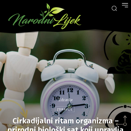
Zdravlje
ZDRAVLJE
Cirkadijalni ritam organizma –
prirodni biološki sat koji upravlja