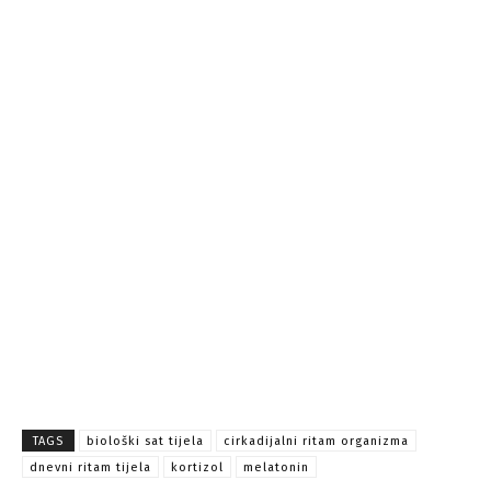
TAGS
biološki sat tijela
cirkadijalni ritam organizma
dnevni ritam tijela
kortizol
melatonin