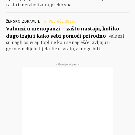
rasta i metabolizma, preko sna...
ŽENSKO ZDRAVLJE
5. VELJAČE 2026.
Valunzi u menopauzi – zašto nastaju, koliko
dugo traju i kako sebi pomoći prirodno
Valunzi
su nagli osjećaji topline koji se najčešće javljaju u
gornjem dijelu tijela, licu i vratu, a mogu biti...
- Google oglasi -