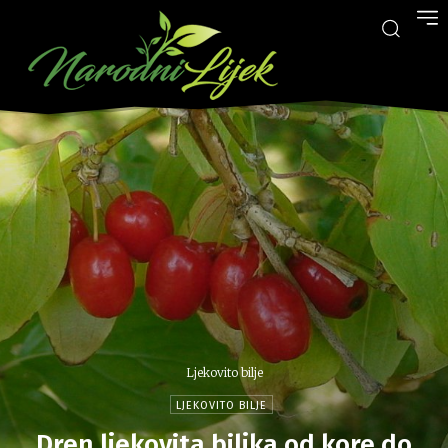
Ljekovito bilje
LJEKOVITO BILJE
Dren ljekovita biljka od kore do