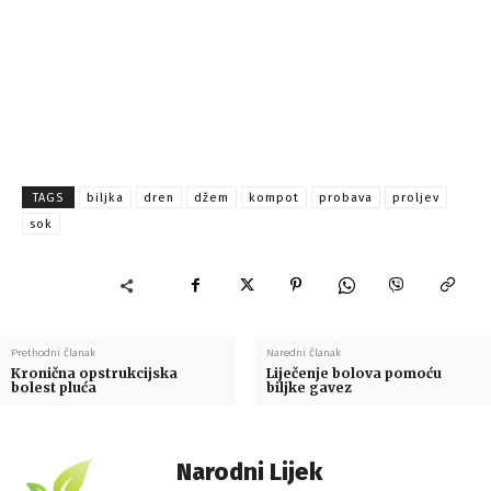
TAGS
biljka
dren
džem
kompot
probava
proljev
sok
Prethodni članak
Naredni članak
Kronična opstrukcijska
Liječenje bolova pomoću
bolest pluća
biljke gavez
Narodni Lijek