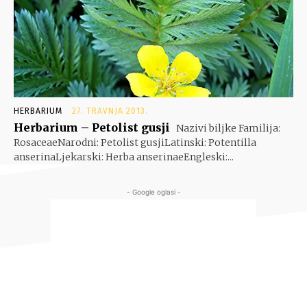
HERBARIUM
27. TRAVNJA 2013.
Herbarium – Petolist gusji
Nazivi biljke Familija:
RosaceaeNarodni: Petolist gusjiLatinski: Potentilla
anserinaLjekarski: Herba anserinaeEngleski:...
- Google oglasi -