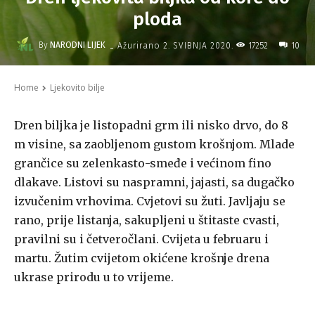
ploda
-
By
NARODNI LIJEK
17252
Ažurirano
2. SVIBNJA 2020.
10
Home
Ljekovito bilje
Dren biljka je listopadni grm ili nisko drvo, do 8
m visine, sa zaobljenom gustom krošnjom. Mlade
grančice su zelenkasto-smeđe i većinom fino
dlakave. Listovi su naspramni, jajasti, sa dugačko
izvučenim vrhovima. Cvjetovi su žuti. Javljaju se
rano, prije listanja, sakupljeni u štitaste cvasti,
pravilni su i četveročlani. Cvijeta u februaru i
martu. Žutim cvijetom okićene krošnje drena
ukrase prirodu u to vrijeme.