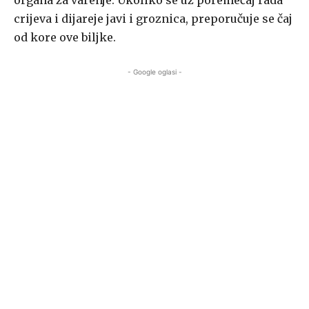
organa za varenje. Ukoliko se uz poremećaj rada
crijeva i dijareje javi i groznica, preporučuje se čaj
od kore ove biljke.
- Google oglasi -