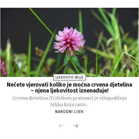
LJEKOVITO BILJE
Nećete vjerovati koliko je moćna crvena djetelina
– njena ljekovitost iznenađuje!
Crvena djetelina (Trifolium pratense) je višegodišnja
biljka koja raste...
NARODNI LIJEK