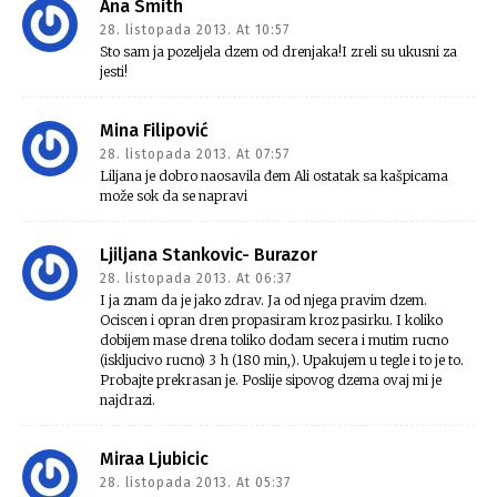
Ana Smith
28. listopada 2013. At 10:57
Sto sam ja pozeljela dzem od drenjaka!I zreli su ukusni za
jesti!
Mina Filipović
28. listopada 2013. At 07:57
Liljana je dobro naosavila đem Ali ostatak sa kašpicama
može sok da se napravi
Ljiljana Stankovic- Burazor
28. listopada 2013. At 06:37
I ja znam da je jako zdrav. Ja od njega pravim dzem.
Ociscen i opran dren propasiram kroz pasirku. I koliko
dobijem mase drena toliko dodam secera i mutim rucno
(iskljucivo rucno) 3 h (180 min,). Upakujem u tegle i to je to.
Probajte prekrasan je. Poslije sipovog dzema ovaj mi je
najdrazi.
Miraa Ljubicic
28. listopada 2013. At 05:37