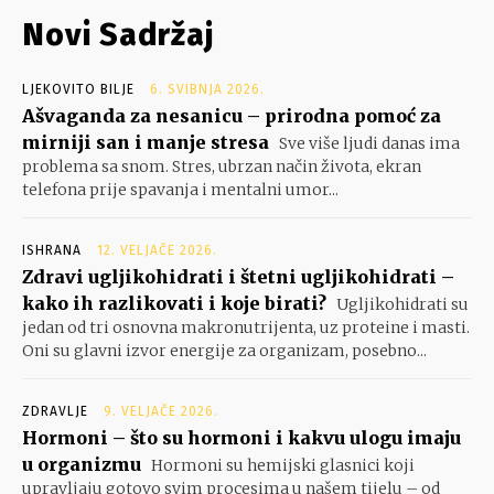
Novi Sadržaj
LJEKOVITO BILJE
6. SVIBNJA 2026.
Ašvaganda za nesanicu – prirodna pomoć za
mirniji san i manje stresa
Sve više ljudi danas ima
problema sa snom. Stres, ubrzan način života, ekran
telefona prije spavanja i mentalni umor...
ISHRANA
12. VELJAČE 2026.
Zdravi ugljikohidrati i štetni ugljikohidrati –
kako ih razlikovati i koje birati?
Ugljikohidrati su
jedan od tri osnovna makronutrijenta, uz proteine i masti.
Oni su glavni izvor energije za organizam, posebno...
ZDRAVLJE
9. VELJAČE 2026.
Hormoni – što su hormoni i kakvu ulogu imaju
u organizmu
Hormoni su hemijski glasnici koji
upravljaju gotovo svim procesima u našem tijelu – od