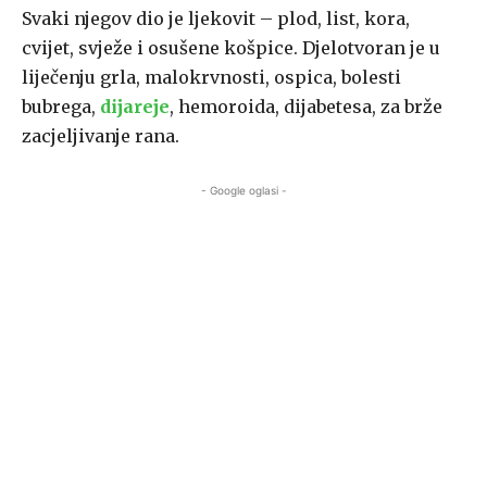
Svaki njegov dio je ljekovit – plod, list, kora,
cvijet, svježe i osušene košpice. Djelotvoran je u
liječenju grla, malokrvnosti, ospica, bolesti
bubrega,
dijareje
, hemoroida, dijabetesa, za brže
zacjeljivanje rana.
- Google oglasi -