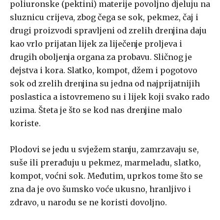
poliuronske (pektini) materije povoljno djeluju na
sluznicu crijeva, zbog čega se sok, pekmez, čaj i
drugi proizvodi spravljeni od zrelih drenjina daju
kao vrlo prijatan lijek za liječenje proljeva i
drugih oboljenja organa za probavu. Sličnog je
dejstva i kora. Slatko, kompot, džem i pogotovo
sok od zrelih drenjina su jedna od najprijatnijih
poslastica a istovremeno su i lijek koji svako rado
uzima. Šteta je što se kod nas drenjine malo
koriste.
Plodovi se jedu u svježem stanju, zamrzavaju se,
suše ili prerađuju u pekmez, marmeladu, slatko,
kompot, voćni sok. Međutim, uprkos tome što se
zna da je ovo šumsko voće ukusno, hranljivo i
zdravo, u narodu se ne koristi dovoljno.