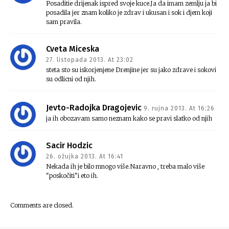
Posaditie drijenak ispred svoje kuce.Ja da imam zemlju ja bi
posadila jer znam koliko je zdrav i ukusan i sok i djem koji
sam pravila.
Cveta Miceska
27. listopada 2013. At 23:02
steta sto su iskorjenjene Drenjine jer su jako zdrave i sokovi
su odlicni od njih.
Jevto-Radojka Dragojevic
9. rujna 2013. At 16:26
ja ih obozavam samo neznam kako se pravi slatko od njih
Sacir Hodzic
26. ožujka 2013. At 16:41
Nekada ih je bilo mnogo više.Naravno , treba malo više
"poskočiti"i eto ih.
Comments are closed.