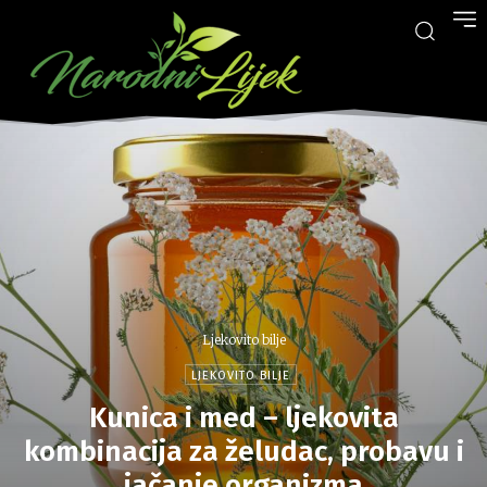
Ljekovito bilje
LJEKOVITO BILJE
Kunica i med – ljekovita
kombinacija za želudac, probavu i
jačanje organizma