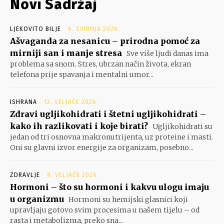
Novi Sadržaj
LJEKOVITO BILJE
6. SVIBNJA 2026.
Ašvaganda za nesanicu – prirodna pomoć za
mirniji san i manje stresa
Sve više ljudi danas ima
problema sa snom. Stres, ubrzan način života, ekran
telefona prije spavanja i mentalni umor...
ISHRANA
12. VELJAČE 2026.
Zdravi ugljikohidrati i štetni ugljikohidrati –
kako ih razlikovati i koje birati?
Ugljikohidrati su
jedan od tri osnovna makronutrijenta, uz proteine i masti.
Oni su glavni izvor energije za organizam, posebno...
ZDRAVLJE
9. VELJAČE 2026.
Hormoni – što su hormoni i kakvu ulogu imaju
u organizmu
Hormoni su hemijski glasnici koji
upravljaju gotovo svim procesima u našem tijelu – od
rasta i metabolizma, preko sna...