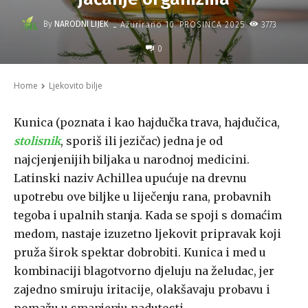
-
By
NARODNI LIJEK
3773
Ažurirano
10. PROSINCA 2025.
0
Home
Ljekovito bilje
Kunica (poznata i kao hajdučka trava, hajdučica,
stolisnik
, sporiš ili jezičac) jedna je od
najcjenjenijih biljaka u narodnoj medicini.
Latinski naziv Achillea upućuje na drevnu
upotrebu ove biljke u liječenju rana, probavnih
tegoba i upalnih stanja. Kada se spoji s domaćim
medom, nastaje izuzetno ljekovit pripravak koji
pruža širok spektar dobrobiti. Kunica i med u
kombinaciji blagotvorno djeluju na želudac, jer
zajedno smiruju iritacije, olakšavaju probavu i