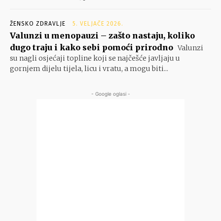
ŽENSKO ZDRAVLJE
5. VELJAČE 2026.
Valunzi u menopauzi – zašto nastaju, koliko
dugo traju i kako sebi pomoći prirodno
Valunzi
su nagli osjećaji topline koji se najčešće javljaju u
gornjem dijelu tijela, licu i vratu, a mogu biti...
- Google oglasi -