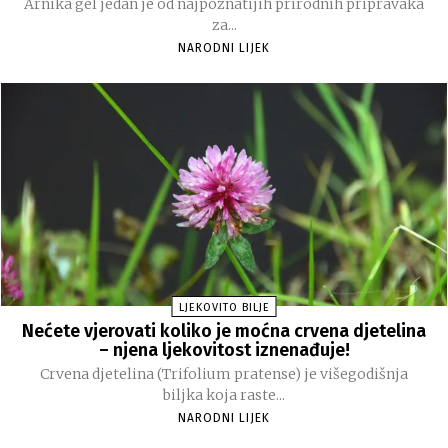
Arnika gel jedan je od najpoznatijih prirodnih pripravaka
za...
NARODNI LIJEK
LJEKOVITO BILJE
Nećete vjerovati koliko je moćna crvena djetelina
– njena ljekovitost iznenađuje!
Crvena djetelina (Trifolium pratense) je višegodišnja
biljka koja raste...
NARODNI LIJEK