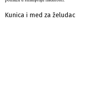
pomažu u smanjenju nadutosti.
Kunica i med za želudac