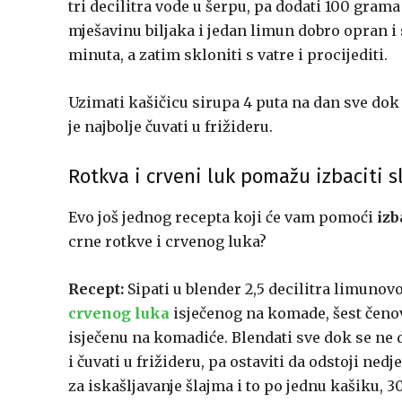
tri decilitra vode u šerpu, pa dodati 100 grama
mješavinu biljaka i jedan limun dobro opran i
minuta, a zatim skloniti s vatre i procijediti.
Uzimati kašičicu sirupa 4 puta na dan sve dok 
je najbolje čuvati u frižideru.
Rotkva i crveni luk pomažu izbaciti s
Evo još jednog recepta koji će vam pomoći
izb
crne rotkve i crvenog luka?
Recept:
Sipati u blender 2,5 decilitra limunov
crvenog luka
isječenog na komade, šest čenova
isječenu na komadiće. Blendati sve dok se ne 
i čuvati u frižideru, pa ostaviti da odstoji ned
za iskašljavanje šlajma i to po jednu kašiku, 