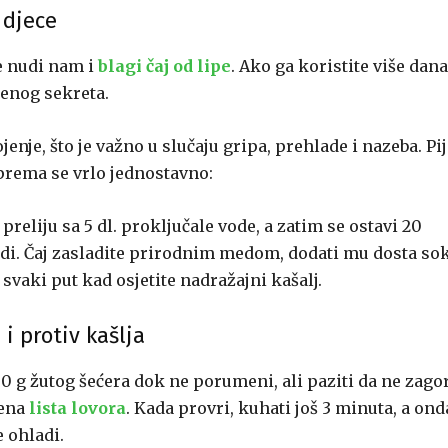
 djece
ce nudi nam i
blagi čaj od lipe
. Ako ga koristite više dana
oženog sekreta.
jenje, što je važno u slučaju gripa, prehlade i nazeba. Pi
riprema se vrlo jednostavno:
preliju sa 5 dl. proključale vode, a zatim se ostavi 20
edi. Čaj zasladite prirodnim medom, dodati mu dosta so
svaki put kad osjetite nadražajni kašalj.
i protiv kašlja
 g žutog šećera dok ne porumeni, ali paziti da ne zagor
jena
lista lovora
. Kada provri, kuhati još 3 minuta, a ond
e ohladi.