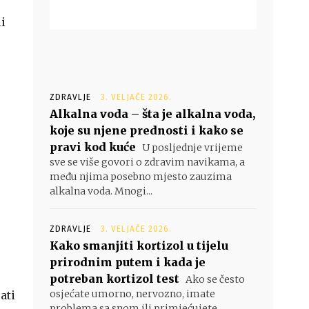
li
ZDRAVLJE
3. VELJAČE 2026.
Alkalna voda – šta je alkalna voda,
koje su njene prednosti i kako se
pravi kod kuće
U posljednje vrijeme
sve se više govori o zdravim navikama, a
među njima posebno mjesto zauzima
alkalna voda. Mnogi...
ZDRAVLJE
3. VELJAČE 2026.
Kako smanjiti kortizol u tijelu
prirodnim putem i kada je
potreban kortizol test
Ako se često
osjećate umorno, nervozno, imate
ati
problema sa snom ili primjećujete