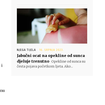
NJEGA TIJELA
16. SRPNJA 2023.
Jabučni ocat na opekline od sunca
djeluje trenutno
Opekline od sunca su
 i
česta pojava početkom ljeta. Ako...
enu