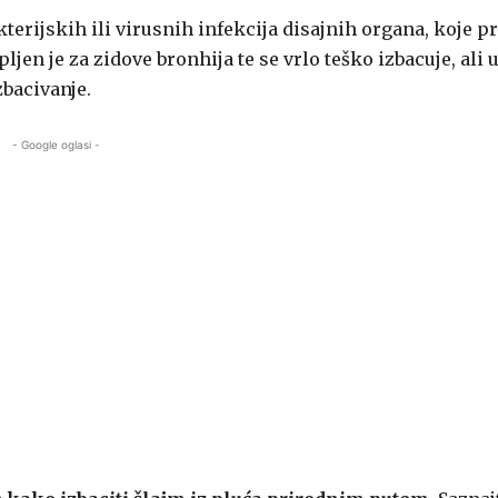
erijskih ili virusnih infekcija disajnih organa, koje pr
pljen je za zidove bronhija te se vrlo teško izbacuje, ali 
bacivanje.
- Google oglasi -