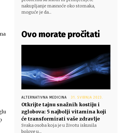
nakupljanje masnoće oko stomaka,
moguće je da...
Ovo morate pročitati
jma
ALTERNATIVNA MEDICINA
31. SVIBNJA 2023.
Otkrijte tajnu snažnih kostiju i
glu
zglobova: 5 najbolji vitamina koji
će transformirati vaše zdravlje
p
Svaka osoba koja je u životu iskusila
bolove u...