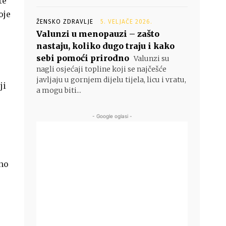
te
oje
ŽENSKO ZDRAVLJE
5. VELJAČE 2026.
Valunzi u menopauzi – zašto
nastaju, koliko dugo traju i kako
sebi pomoći prirodno
Valunzi su
nagli osjećaji topline koji se najčešće
javljaju u gornjem dijelu tijela, licu i vratu,
ji
a mogu biti...
- Google oglasi -
eno