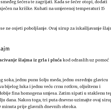
 smeđeg šećera te zagrijati. Kada se šećer otopi, dodati
 sječen na kriške. Kuhati na umjerenoj temperaturi 15
se ne osjeti poboljšanje. Ovaj sirup za iskašljavanje šla
lajm
acivanje šlajma iz grla i pluća
kod odraslih uz pomoć
og soka, jednu punu šolju meda, jednu osrednju glavicu
 bijelog luka i jednu veću crnu rotkvu, oljuštenu i
dobije fina homogena smjesa. Zatim sipati u staklenu te
jelju dana. Nakon toga, tri puta dnevno uzimajte ovaj siru
30 minuta prije glavnih dnevnih obroka.