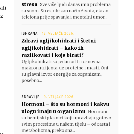
stresa
Sve više ljudi danas ima problema
ati
sa snom. Stres, ubrzan način života, ekran
uz
telefona prije spavanja i mentalni umor...
ISHRANA
12. VELJAČE 2026.
Zdravi ugljikohidrati i štetni
ugljikohidrati – kako ih
razlikovati i koje birati?
Ugljikohidrati su jedan od tri osnovna
makronutrijenta, uz proteine i masti. Oni
su glavni izvor energije za organizam,
posebno...
ZDRAVLJE
9. VELJAČE 2026.
Hormoni – što su hormoni i kakvu
ulogu imaju u organizmu
Hormoni
su hemijski glasnici koji upravljaju gotovo
svim procesima u našem tijelu – od rasta i
metabolizma, preko sna...