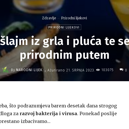
Zdravlje
Prirodni lijekovi
PRIRODNI LIJEKOVI
šlajm iz grla i pluća te s
prirodnim putem
-
By
NARODNI LIJEK
103075
Ažurirano
21. SRPNJA 2023.
0
treba, što podrazumjeva barem desetak dana strogog
odloga za
razvoj bakterija i virusa
. Ponekad poslije
eprestano izbacivamo…