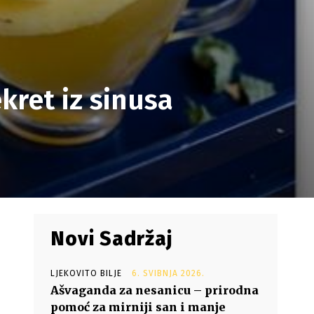
ekret iz sinusa
Novi Sadržaj
LJEKOVITO BILJE
6. SVIBNJA 2026.
Ašvaganda za nesanicu – prirodna
pomoć za mirniji san i manje