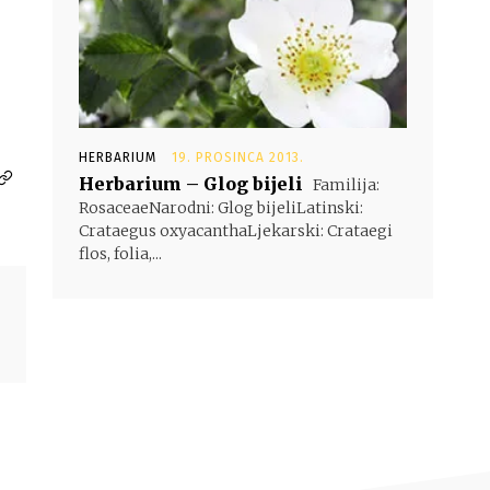
HERBARIUM
19. PROSINCA 2013.
Herbarium – Glog bijeli
Familija:
RosaceaeNarodni: Glog bijeliLatinski:
Crataegus oxyacanthaLjekarski: Crataegi
flos, folia,...