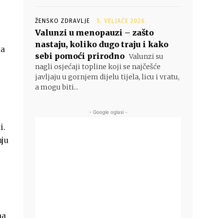
ŽENSKO ZDRAVLJE
5. VELJAČE 2026.
Valunzi u menopauzi – zašto
nastaju, koliko dugo traju i kako
ta
sebi pomoći prirodno
Valunzi su
nagli osjećaji topline koji se najčešće
javljaju u gornjem dijelu tijela, licu i vratu,
a mogu biti...
- Google oglasi -
i.
nju
ma