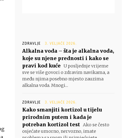
ZDRAVLJE
3. VELJAČE 2026.
Alkalna voda – šta je alkalna voda,
koje su njene prednosti i kako se
pravi kod kuće
U posljednje vrijeme
sve se više govori o zdravim navikama, a
među njima posebno mjesto zauzima
alkalna voda. Mnogi...
ZDRAVLJE
3. VELJAČE 2026.
Kako smanjiti kortizol u tijelu
prirodnim putem i kada je
potreban kortizol test
Ako se često
og
osjećate umorno, nervozno, imate
a.
problema sa snom ili primjećujete