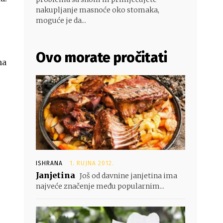
nakupljanje masnoće oko stomaka,
moguće je da...
Ovo morate pročitati
na
ISHRANA
1. RUJNA 2012.
Janjetina
Još od davnine janjetina ima
najveće značenje među popularnim...