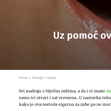
Uz pomoć ove 
Home
Zdravlje
Savjeti
Svi maštaju o bijelim zubima, a da i vi imate
zu
samo tri stvari i sat vremena…U nastavku tekst
kako je ova metoda sigurna za zube pa ne morat