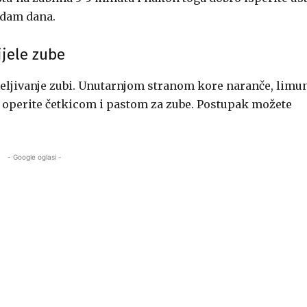
edam dana.
ijele zube
jeljivanje zubi. Unutarnjom stranom kore naranče, limu
ro operite četkicom i pastom za zube. Postupak možete
- Google oglasi -