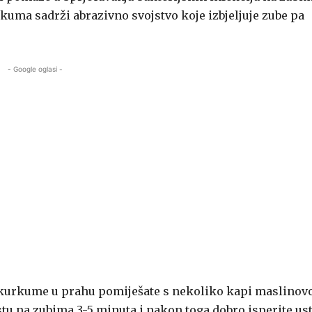
urkuma sadrži abrazivno svojstvo koje izbjeljuje zube pa
- Google oglasi -
e kurkume u prahu pomiješate s nekoliko kapi maslinov
astu na zubima 3-5 minuta i nakon toga dobro isperite ust