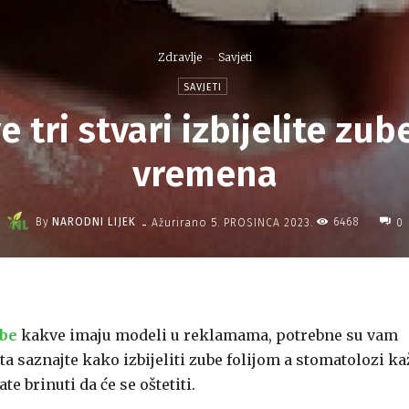
Zdravlje
Savjeti
SAVJETI
tri stvari izbijelite zu
vremena
-
By
NARODNI LIJEK
6468
Ažurirano
5. PROSINCA 2023.
0
be
kakve imaju modeli u reklamama, potrebne su vam
a saznajte kako izbijeliti zube folijom a stomatolozi ka
e brinuti da će se oštetiti.