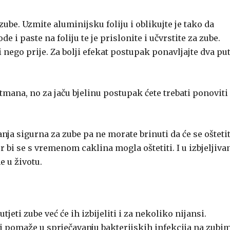
be. Uzmite aluminijsku foliju i oblikujte je tako da
i paste na foliju te je prislonite i učvrstite za zube.
ji nego prije. Za bolji efekat postupak ponavljajte dva pu
etmana, no za jaču bjelinu postupak ćete trebati ponoviti
ja sigurna za zube pa ne morate brinuti da će se oštetit
r bi se s vremenom caklina mogla oštetiti. I u izbjeljiva
e u životu.
tjeti zube već će ih izbijeliti i za nekoliko nijansi.
 pomaže u sprječavanju bakterijskih infekcija na zubi