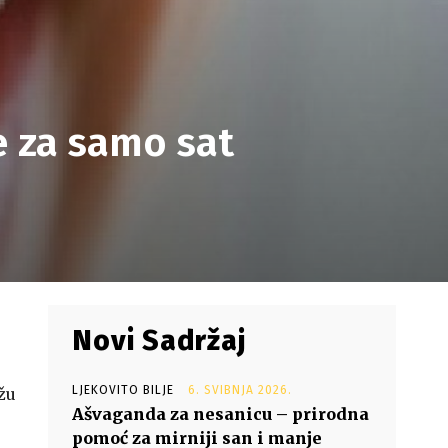
be za samo sat
Novi Sadržaj
LJEKOVITO BILJE
6. SVIBNJA 2026.
žu
Ašvaganda za nesanicu – prirodna
pomoć za mirniji san i manje