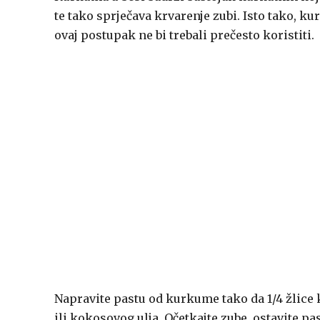
te tako sprječava krvarenje zubi. Isto tako, k
ovaj postupak ne bi trebali prečesto koristiti.
Napravite pastu od kurkume tako da 1/4 žlic
ili kokosovog ulja. Očetkajte zube, ostavite p