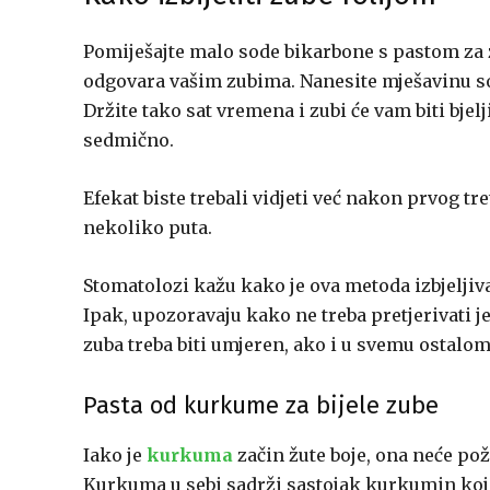
Pomiješajte malo sode bikarbone s pastom za zu
odgovara vašim zubima. Nanesite mješavinu sode 
Držite tako sat vremena i zubi će vam biti bjel
sedmično.
Efekat biste trebali vidjeti već nakon prvog tr
nekoliko puta.
Stomatolozi kažu kako je ova metoda izbjeljivan
Ipak, upozoravaju kako ne treba pretjerivati je
zuba treba biti umjeren, ako i u svemu ostalom
Pasta od kurkume za bijele zube
Iako je
kurkuma
začin žute boje, ona neće požu
Kurkuma u sebi sadrži sastojak kurkumin koji