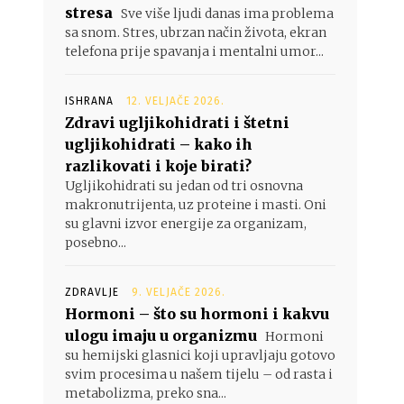
stresa
Sve više ljudi danas ima problema
sa snom. Stres, ubrzan način života, ekran
telefona prije spavanja i mentalni umor...
ISHRANA
12. VELJAČE 2026.
Zdravi ugljikohidrati i štetni
ugljikohidrati – kako ih
razlikovati i koje birati?
Ugljikohidrati su jedan od tri osnovna
makronutrijenta, uz proteine i masti. Oni
su glavni izvor energije za organizam,
posebno...
ZDRAVLJE
9. VELJAČE 2026.
Hormoni – što su hormoni i kakvu
ulogu imaju u organizmu
Hormoni
su hemijski glasnici koji upravljaju gotovo
svim procesima u našem tijelu – od rasta i
metabolizma, preko sna...