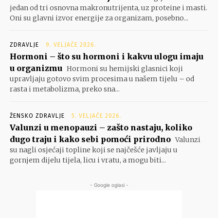
jedan od tri osnovna makronutrijenta, uz proteine i masti.
Oni su glavni izvor energije za organizam, posebno...
ZDRAVLJE
9. VELJAČE 2026.
Hormoni – što su hormoni i kakvu ulogu imaju
u organizmu
Hormoni su hemijski glasnici koji
upravljaju gotovo svim procesima u našem tijelu – od
rasta i metabolizma, preko sna...
ŽENSKO ZDRAVLJE
5. VELJAČE 2026.
Valunzi u menopauzi – zašto nastaju, koliko
dugo traju i kako sebi pomoći prirodno
Valunzi
su nagli osjećaji topline koji se najčešće javljaju u
gornjem dijelu tijela, licu i vratu, a mogu biti...
- Google oglasi -