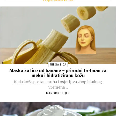
NJEGA LICA
Maska za lice od banane – prirodni tretman za
meku i hidratiziranu kožu
Kada koža postane suha i osjetljiva zbog hladnog
vremena,...
NARODNI LIJEK