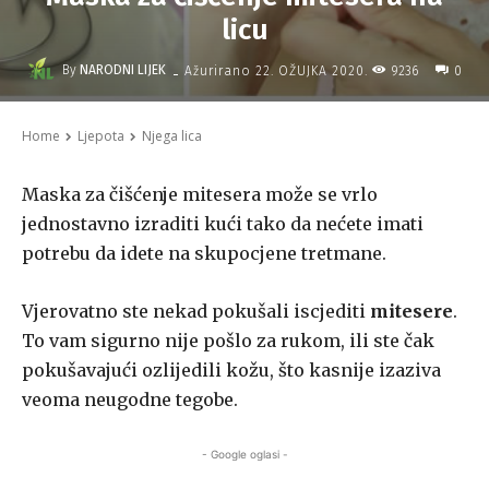
licu
-
By
NARODNI LIJEK
9236
Ažurirano
22. OŽUJKA 2020.
0
Home
Ljepota
Njega lica
Maska za čišćenje mitesera može se vrlo
jednostavno izraditi kući tako da nećete imati
potrebu da idete na skupocjene tretmane.
Vjerovatno ste nekad pokušali iscjediti
mitesere
.
To vam sigurno nije pošlo za rukom, ili ste čak
pokušavajući ozlijedili kožu, što kasnije izaziva
veoma neugodne tegobe.
- Google oglasi -