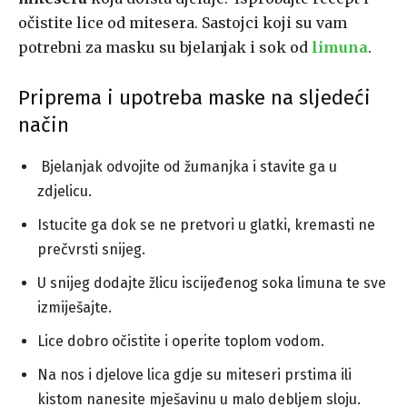
očistite lice od mitesera. Sastojci koji su vam
potrebni za masku su bjelanjak i sok od
limuna
.
Priprema i upotreba maske na sljedeći
način
Bjelanjak odvojite od žumanjka i stavite ga u
zdjelicu.
Istucite ga dok se ne pretvori u glatki, kremasti ne
prečvrsti snijeg.
U snijeg dodajte žlicu iscijeđenog soka limuna te sve
izmiješajte.
Lice dobro očistite i operite toplom vodom.
Na nos i djelove lica gdje su miteseri prstima ili
kistom nanesite mješavinu u malo debljem sloju.