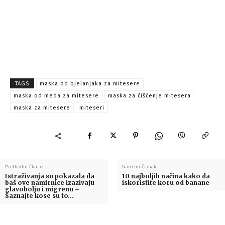
TAGS
maska od bjelanjaka za mitesere
maska od meda za mitesere
maska za čišćenje mitesera
maska za mitesere
miteseri
Prethodni članak
Naredni članak
Istraživanja su pokazala da
10 najboljih načina kako da
baš ove namirnice izazivaju
iskoristite koru od banane
glavobolju i migrenu –
Saznajte kose su to…