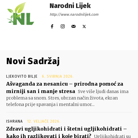
Narodni Lijek
http://www.narodnilijek.com
Novi Sadržaj
LJEKOVITO BILJE
6. SVIBNJA 2026.
Ašvaganda za nesanicu – prirodna pomoć za
mirniji san i manje stresa
Sve više ljudi danas ima
problema sa snom. Stres, ubrzan način života, ekran
telefona prije spavanja i mentalni umor...
ISHRANA
12. VELJAČE 2026.
Zdravi ugljikohidrati i štetni ugljikohidrati –
kako ih razlikovati i koje birati?
Ugljikohidrati su