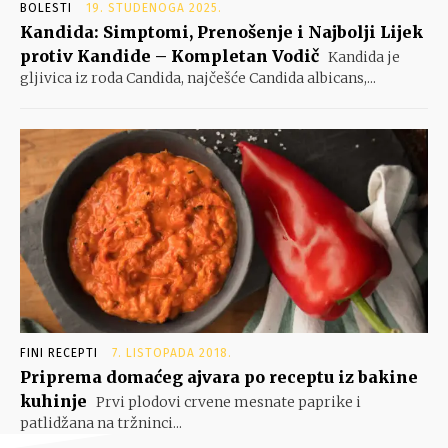
BOLESTI
19. STUDENOGA 2025.
Kandida: Simptomi, Prenošenje i Najbolji Lijek
protiv Kandide – Kompletan Vodič
Kandida je
gljivica iz roda Candida, najčešće Candida albicans,...
FINI RECEPTI
7. LISTOPADA 2018.
Priprema domaćeg ajvara po receptu iz bakine
kuhinje
Prvi plodovi crvene mesnate paprike i
patlidžana na tržninci...