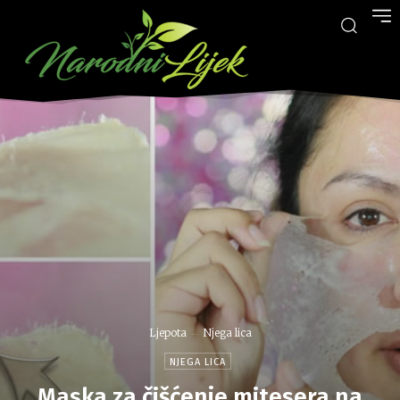
Ljepota
Njega lica
NJEGA LICA
Maska za čišćenje mitesera na