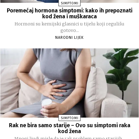
SIMPTOMI
Poremećaj hormona simptomi: kako ih prepoznati
kod žena i muškaraca
Hormoni su kemijski glasnici u tijelu koji regulišu
gotovo...
NARODNI LIJEK
SIMPTOMI
Rak ne bira samo starije – Ovo su simptomi raka
kod žena
Mnogi ljudi misle da je rak problem samo starijih...