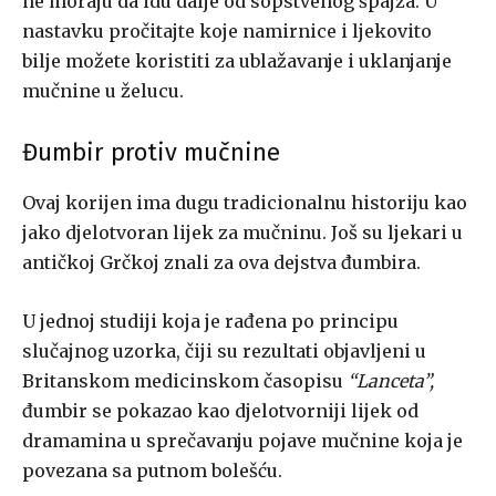
ne moraju da idu dalje od sopstvenog špajza. U
nastavku pročitajte koje namirnice i ljekovito
bilje možete koristiti za ublažavanje i uklanjanje
mučnine u želucu.
Đumbir protiv mučnine
Ovaj korijen ima dugu tradicionalnu historiju kao
jako djelotvoran lijek za mučninu. Još su ljekari u
antičkoj Grčkoj znali za ova dejstva đumbira.
U jednoj studiji koja je rađena po principu
slučajnog uzorka, čiji su rezultati objavljeni u
Britanskom medicinskom časopisu
“Lanceta”,
đumbir se pokazao kao djelotvorniji lijek od
dramamina u sprečavanju pojave mučnine koja je
povezana sa putnom bolešću.