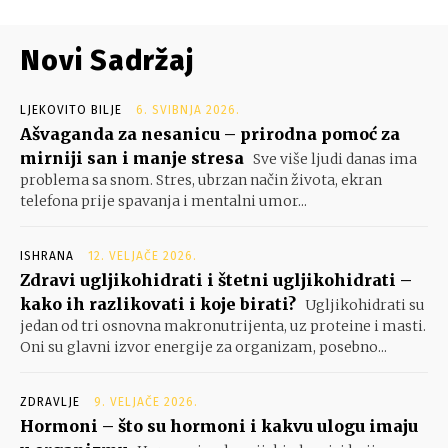
Novi Sadržaj
LJEKOVITO BILJE
6. SVIBNJA 2026.
Ašvaganda za nesanicu – prirodna pomoć za
mirniji san i manje stresa
Sve više ljudi danas ima
problema sa snom. Stres, ubrzan način života, ekran
telefona prije spavanja i mentalni umor...
ISHRANA
12. VELJAČE 2026.
Zdravi ugljikohidrati i štetni ugljikohidrati –
kako ih razlikovati i koje birati?
Ugljikohidrati su
jedan od tri osnovna makronutrijenta, uz proteine i masti.
Oni su glavni izvor energije za organizam, posebno...
ZDRAVLJE
9. VELJAČE 2026.
Hormoni – što su hormoni i kakvu ulogu imaju