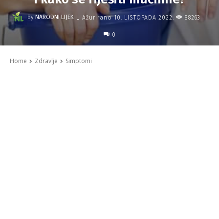
-
By
NARODNI LIJEK
88263
Ažurirano
10. LISTOPADA 2022.
0
Home
Zdravlje
Simptomi