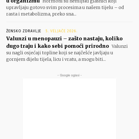
u organizmu
Hormoni su hemijski glasnici koji
upravljaju gotovo svim procesima u našem tijelu – od
rasta i metabolizma, preko sna...
ŽENSKO ZDRAVLJE
5. VELJAČE 2026.
Valunzi u menopauzi – zašto nastaju, koliko
dugo traju i kako sebi pomoći prirodno
Valunzi
su nagli osjećaji topline koji se najčešće javljaju u
gornjem dijelu tijela, licu i vratu, a mogu biti...
- Google oglasi -