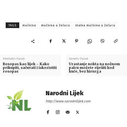
TAGS
mučnina
mučnina u želucu
stalna mučnina u želucu
Prethodni članak
Naredni članak
Rosopas kao lijek – Kako
Urastanje nokta na nožnom
prikupiti, sačuvati i iskoristiti
palcu možete riješiti kod
rosopas
kuće, bez hirurga
Narodni Lijek
http://www.narodnilijek.com