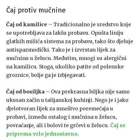
Čaj protiv mučnine
Čaj od kamilice
– Tradicionalno je sredstvo koje
se upotrebljava za lakšu probavu. Opušta liniju
glatkih mišića sistema za probavu, tako što djeluje
antispazmodički. Tako je i izvrstan lijek za
mučninu u želucu. Međutim, mnogi su alergični
na kamilicu. Stoga, ukoliko patite od polenske
groznice, bolje ga je izbjegavati.
Čaj od bosiljka
– Ova prekrasna biljka nije samo
ukusan začin u talijanskoj kuhinji. Nego je i jako
djelotvoran lijek za mnoštvo poremećaja u
probavi, između ostalog i mučnina u želucu,
povraćanje, ali i bolovi te grčevi u želucu.
Čaj se
priprema vrlo jednostavno
.