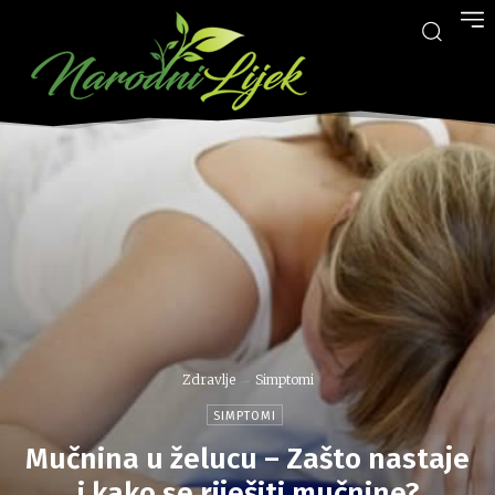
Zdravlje
Simptomi
SIMPTOMI
Mučnina u želucu – Zašto nastaje
i kako se riješiti mučnine?