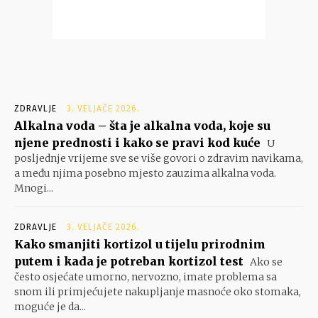
ZDRAVLJE
3. VELJAČE 2026.
Alkalna voda – šta je alkalna voda, koje su
njene prednosti i kako se pravi kod kuće
U
posljednje vrijeme sve se više govori o zdravim navikama,
a među njima posebno mjesto zauzima alkalna voda.
Mnogi...
ZDRAVLJE
3. VELJAČE 2026.
Kako smanjiti kortizol u tijelu prirodnim
putem i kada je potreban kortizol test
Ako se
često osjećate umorno, nervozno, imate problema sa
snom ili primjećujete nakupljanje masnoće oko stomaka,
moguće je da...