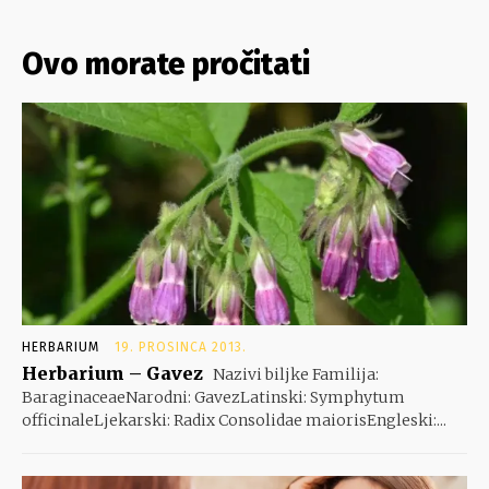
Ovo morate pročitati
HERBARIUM
19. PROSINCA 2013.
Herbarium – Gavez
Nazivi biljke Familija:
BaraginaceaeNarodni: GavezLatinski: Symphytum
officinaleLjekarski: Radix Consolidae maiorisEngleski:...