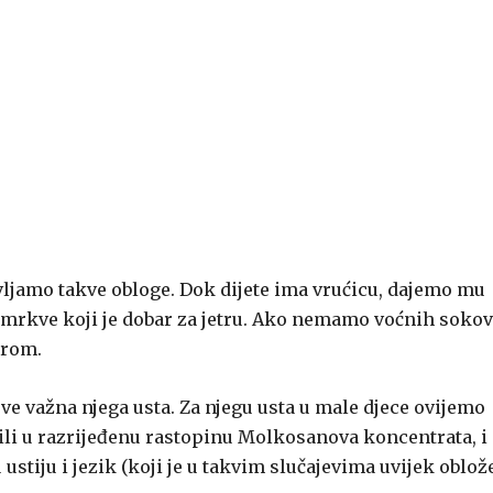
avljamo takve obloge. Dok dijete ima vrućicu, dajemo mu
d mrkve koji je dobar za jetru. Ako nemamo voćnih sokov
erom.
asve važna njega usta. Za njegu usta u male djece ovijemo
ili u razrijeđenu rastopinu Molkosanova koncentrata, i
tiju i jezik (koji je u takvim slučajevima uvijek oblože