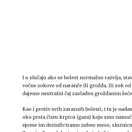
I u slučaju ako se bolest normalno razvija, st
voćne sokove od naranče ili grožđa, ili sok o
dajemo neutralni čaj zaslađen grožđanim šeć
Kao i protiv svih zaraznih bolesti, i tu je nad
oko prsta čistu krpicu (gazu) koju smo namoč
njome im dezinficiramo zubno meso, sluznicu us