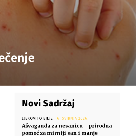
ječenje
Novi Sadržaj
LJEKOVITO BILJE
6. SVIBNJA 2026.
Ašvaganda za nesanicu – prirodna
pomoć za mirniji san i manje