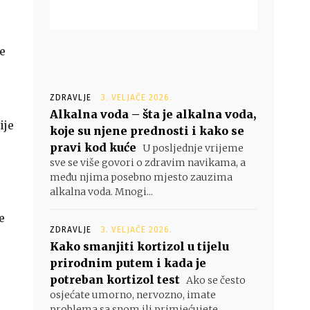
ke
ZDRAVLJE
3. VELJAČE 2026.
Alkalna voda – šta je alkalna voda,
ije
koje su njene prednosti i kako se
pravi kod kuće
U posljednje vrijeme
sve se više govori o zdravim navikama, a
među njima posebno mjesto zauzima
alkalna voda. Mnogi...
e
ZDRAVLJE
3. VELJAČE 2026.
Kako smanjiti kortizol u tijelu
prirodnim putem i kada je
potreban kortizol test
Ako se često
osjećate umorno, nervozno, imate
problema sa snom ili primjećujete