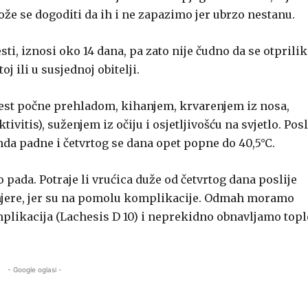
ože se dogoditi da ih i ne zapazimo jer ubrzo nestanu.
sti, iznosi oko 14 dana, pa zato nije čudno da se otprili
oj ili u susjednoj obitelji.
olest počne prehladom, kihanjem, krvarenjem iz nosa,
vitis), suženjem iz očiju i osjetljivošću na svjetlo. Posl
da padne i četvrtog se dana opet popne do 40,5°C.
 pada. Potraje li vrućica duže od četvrtog dana poslije
mjere, jer su na pomolu komplikacije. Odmah moramo
omplikacija (Lachesis D 10) i neprekidno obnavljamo topl
- Google oglasi -