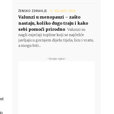
ŽENSKO ZDRAVLJE
5. VELJAČE 2026.
Valunzi u menopauzi – zašto
nastaju, koliko dugo traju i kako
sebi pomoći prirodno
Valunzi su
nagli osjećaji topline koji se najčešće
javljaju u gornjem dijelu tijela, licu i vratu,
a mogu biti...
- Google oglasi -
st
im