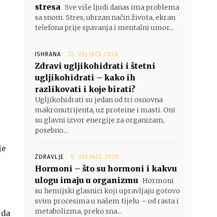
stresa
Sve više ljudi danas ima problema
sa snom. Stres, ubrzan način života, ekran
telefona prije spavanja i mentalni umor...
ISHRANA
12. VELJAČE 2026.
Zdravi ugljikohidrati i štetni
ugljikohidrati – kako ih
razlikovati i koje birati?
Ugljikohidrati su jedan od tri osnovna
makronutrijenta, uz proteine i masti. Oni
su glavni izvor energije za organizam,
posebno...
je
ZDRAVLJE
9. VELJAČE 2026.
Hormoni – što su hormoni i kakvu
ulogu imaju u organizmu
Hormoni
su hemijski glasnici koji upravljaju gotovo
svim procesima u našem tijelu – od rasta i
metabolizma, preko sna...
 da