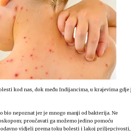
olesti kod nas, dok među Indijancima, u krajevima gdje 
go bio nepoznat jer je mnogo manji od bakterija. Ne
roskopom; proučavati ga možemo jedino pomoću
vno vidjeli prema toku bolesti i lakoj priljepcivosti,