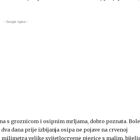
- Google oglasi -
na s groznicom i osipnim mrljama, dobro poznata. Bole
 dva dana prije izbijanja osipa ne pojave na crvenoj
i milimetra velike svijetlocrvene pjegice s malim, bijel