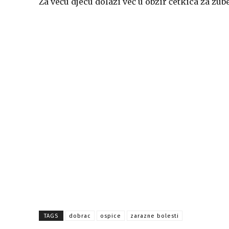
Za veću djecu dolazi već u obzir četkica za zube
TAGS
dobrac
ospice
zarazne bolesti