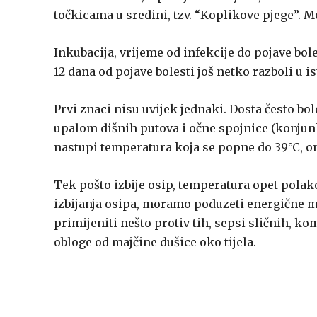
točkicama u sredini, tzv. “Koplikove pjege”. M
Inkubacija, vrijeme od infekcije do pojave bole
12 dana od pojave bolesti još netko razboli u ist
Prvi znaci nisu uvijek jednaki. Dosta često b
upalom dišnih putova i očne spojnice (konjunkti
nastupi temperatura koja se popne do 39°C, on
Tek pošto izbije osip, temperatura opet polako
izbijanja osipa, moramo poduzeti energične 
primijeniti nešto protiv tih, sepsi sličnih, k
obloge od majčine dušice oko tijela.