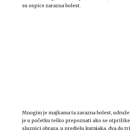
su ospice zarazna bolest.
Mnogim je majkama ta zarazna bolest, udruže
je u početku teško prepoznati ako se otprilike
sluznici obraza, u predjelu kutnjaka, dva do tr