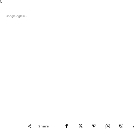
.
- Google oglasi -
Share