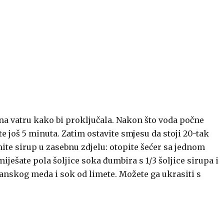
c na vatru kako bi proključala. Nakon što voda počne
te još 5 minuta. Zatim ostavite smjesu da stoji 20-tak
ite sirup u zasebnu zdjelu: otopite šećer sa jednom
iješate pola šoljice soka đumbira s 1/3 šoljice sirupa i
anskog meda i sok od limete. Možete ga ukrasiti s