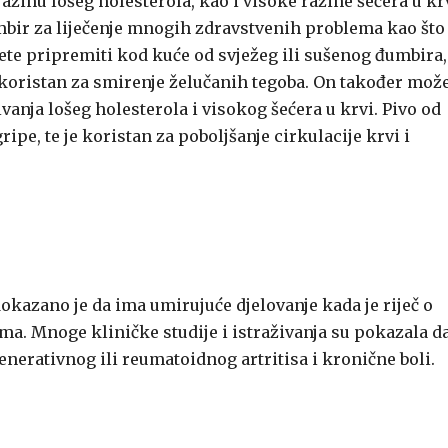
 razinu lošeg holesterola, kao i visoke razine šećera u k
mbir za liječenje mnogih zdravstvenih problema kao što
žete pripremiti kod kuće od svježeg ili sušenog đumbira,
 koristan za smirenje želučanih tegoba. On također mož
anja lošeg holesterola i visokog šećera u krvi. Pivo od
e, te je koristan za poboljšanje cirkulacije krvi i
kazano je da ima umirujuće djelovanje kada je riječ o
ma. Mnoge kliničke studije i istraživanja su pokazala d
erativnog ili reumatoidnog artritisa i kronične boli.