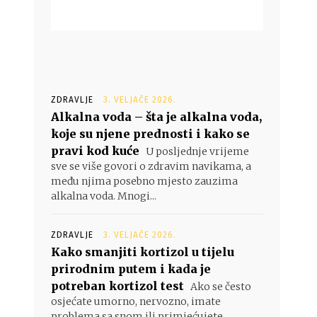
ZDRAVLJE
3. VELJAČE 2026.
Alkalna voda – šta je alkalna voda,
koje su njene prednosti i kako se
pravi kod kuće
U posljednje vrijeme
sve se više govori o zdravim navikama, a
među njima posebno mjesto zauzima
alkalna voda. Mnogi...
ZDRAVLJE
3. VELJAČE 2026.
Kako smanjiti kortizol u tijelu
prirodnim putem i kada je
potreban kortizol test
Ako se često
osjećate umorno, nervozno, imate
problema sa snom ili primjećujete