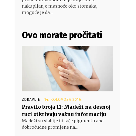
nakupljanje masnoće oko stomaka,
moguće je da...
Ovo morate pročitati
ZDRAVLJE
14. KOLOVOZA 2016.
Pravilo broja 11: Madeži na desnoj
ruci otkrivaju važnu informaciju
Madeži su slabije ili jače pigmentirane
dobroćudne promjene na...