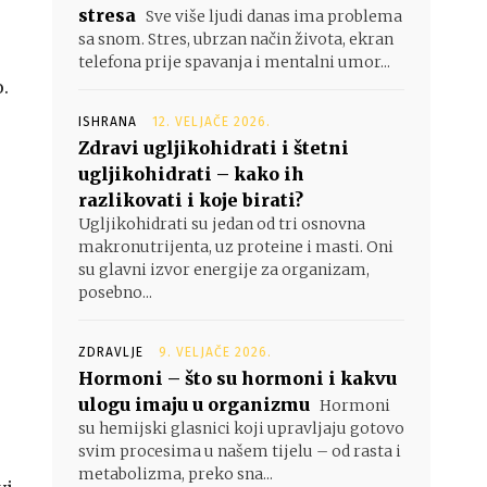
stresa
Sve više ljudi danas ima problema
sa snom. Stres, ubrzan način života, ekran
telefona prije spavanja i mentalni umor...
.
ISHRANA
12. VELJAČE 2026.
Zdravi ugljikohidrati i štetni
ugljikohidrati – kako ih
razlikovati i koje birati?
Ugljikohidrati su jedan od tri osnovna
makronutrijenta, uz proteine i masti. Oni
su glavni izvor energije za organizam,
posebno...
ZDRAVLJE
9. VELJAČE 2026.
Hormoni – što su hormoni i kakvu
ulogu imaju u organizmu
Hormoni
su hemijski glasnici koji upravljaju gotovo
svim procesima u našem tijelu – od rasta i
metabolizma, preko sna...