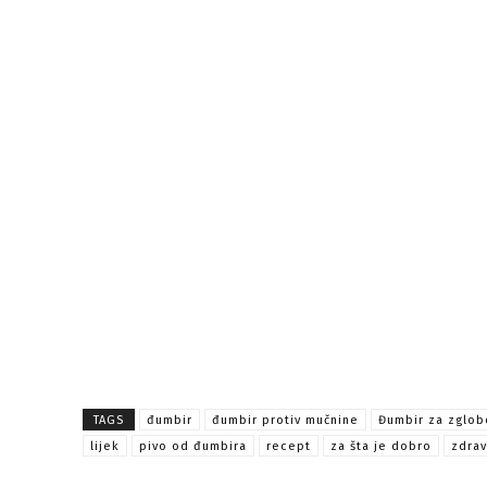
TAGS
đumbir
đumbir protiv mučnine
Đumbir za zglob
lijek
pivo od đumbira
recept
za šta je dobro
zdrav