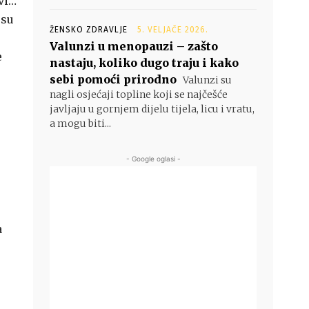
rvi…
 su
ŽENSKO ZDRAVLJE
5. VELJAČE 2026.
Valunzi u menopauzi – zašto
e
nastaju, koliko dugo traju i kako
sebi pomoći prirodno
Valunzi su
nagli osjećaji topline koji se najčešće
javljaju u gornjem dijelu tijela, licu i vratu,
a mogu biti...
- Google oglasi -
a