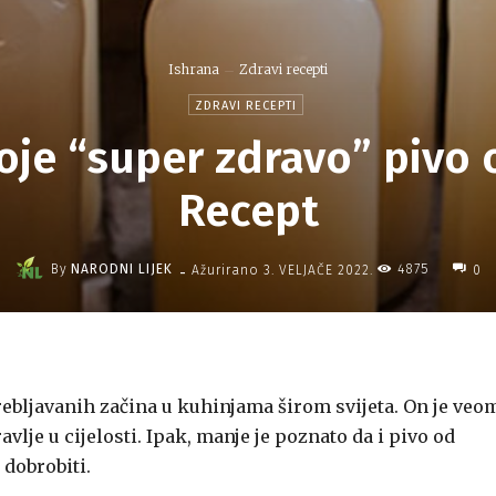
Ishrana
Zdravi recepti
ZDRAVI RECEPTI
oje “super zdravo” pivo
Recept
-
By
NARODNI LIJEK
4875
Ažurirano
3. VELJAČE 2022.
0
rebljavanih začina u kuhinjama širom svijeta. On je veo
vlje u cijelosti. Ipak, manje je poznato da i pivo od
dobrobiti.