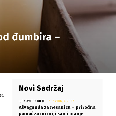
 od đumbira –
Novi Sadržaj
ma
LJEKOVITO BILJE
6. SVIBNJA 2026.
Ašvaganda za nesanicu – prirodna
pomoć za mirniji san i manje