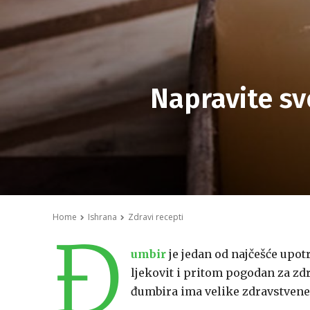
Napravite sv
Home
Ishrana
Zdravi recepti
Đ
umbir
je jedan od najčešće upot
ljekovit i pritom pogodan za zdra
đumbira ima velike zdravstvene 