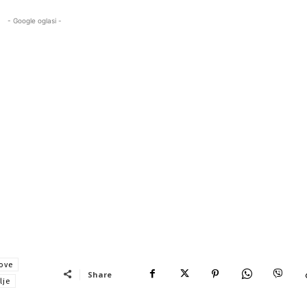
- Google oglasi -
ove
Share
lje