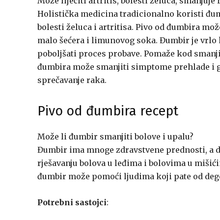
Može liječiti artritis, bolesti želuca, smanjuje
Holistička medicina tradicionalno koristi đu
bolesti želuca i artritisa. Pivo od đumbira mo
malo šećera i limunovog soka. Đumbir je vrlo
poboljšati proces probave. Pomaže kod smanjiv
đumbira može smanjiti simptome prehlade i grip
sprečavanje raka.
Pivo od đumbira recept
Može li đumbir smanjiti bolove i upalu?
Đumbir ima mnoge zdravstvene prednosti, a do
rješavanju bolova u leđima i bolovima u mišići
đumbir može pomoći ljudima koji pate od degen
Potrebni sastojci
: