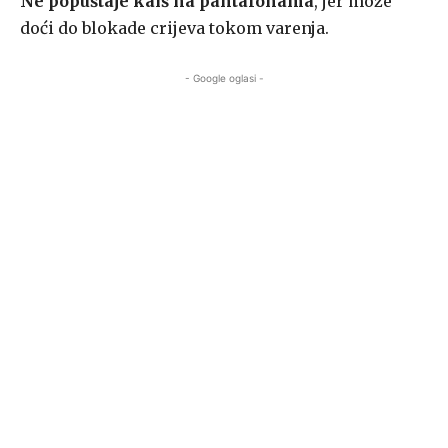
Ne popuštaje kaiš na pantalonama
, jer može
doći do blokade crijeva tokom varenja.
- Google oglasi -