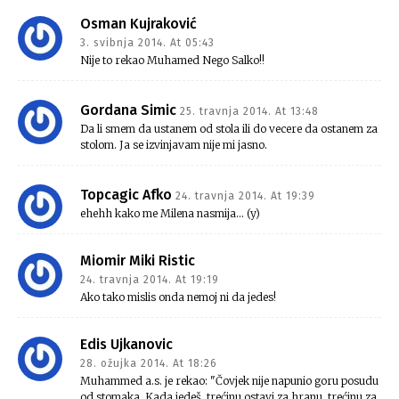
Osman Kujraković
3. svibnja 2014. At 05:43
Nije to rekao Muhamed Nego Salko!!
Gordana Simic
25. travnja 2014. At 13:48
Da li smem da ustanem od stola ili do vecere da ostanem za
stolom. Ja se izvinjavam nije mi jasno.
Topcagic Afko
24. travnja 2014. At 19:39
ehehh kako me Milena nasmija… (y)
Miomir Miki Ristic
24. travnja 2014. At 19:19
Ako tako mislis onda nemoj ni da jedes!
Edis Ujkanovic
28. ožujka 2014. At 18:26
Muhammed a.s. je rekao: "Čovjek nije napunio goru posudu
od stomaka. Kada jedeš, trećinu ostavi za hranu, trećinu za