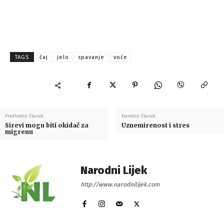
TAGS
čaj
jelo
spavanje
voće
Prethodni članak
Naredni članak
Sirevi mogu biti okidač za
Uznemirenost i stres
migrenu
Narodni Lijek
http://www.narodnilijek.com