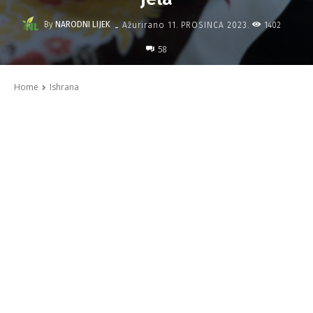
-
By
NARODNI LIJEK
1402
Ažurirano
11. PROSINCA 2023.
58
Home
Ishrana