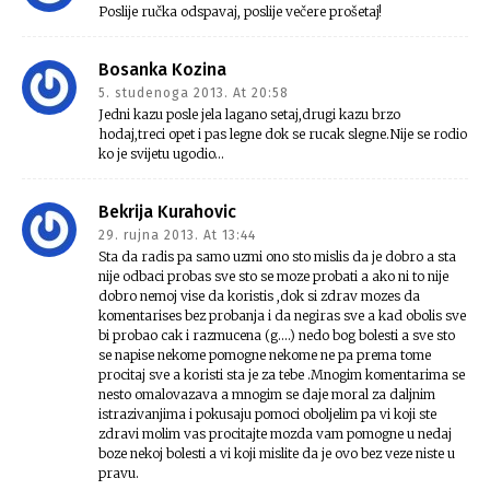
Poslije ručka odspavaj, poslije večere prošetaj!
Bosanka Kozina
5. studenoga 2013. At 20:58
Jedni kazu posle jela lagano setaj,drugi kazu brzo
hodaj,treci opet i pas legne dok se rucak slegne.Nije se rodio
ko je svijetu ugodio…
Bekrija Kurahovic
29. rujna 2013. At 13:44
Sta da radis pa samo uzmi ono sto mislis da je dobro a sta
nije odbaci probas sve sto se moze probati a ako ni to nije
dobro nemoj vise da koristis ,dok si zdrav mozes da
komentarises bez probanja i da negiras sve a kad obolis sve
bi probao cak i razmucena (g….) nedo bog bolesti a sve sto
se napise nekome pomogne nekome ne pa prema tome
procitaj sve a koristi sta je za tebe .Mnogim komentarima se
nesto omalovazava a mnogim se daje moral za daljnim
istrazivanjima i pokusaju pomoci oboljelim pa vi koji ste
zdravi molim vas procitajte mozda vam pomogne u nedaj
boze nekoj bolesti a vi koji mislite da je ovo bez veze niste u
pravu.