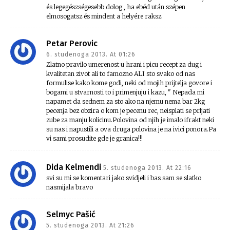
és legegészségesebb dolog , ha ebéd után szépen
elmosogatsz és mindent a helyére raksz.
Petar Perovic
6. studenoga 2013. At 01:26
Zlatno pravilo umerenost u hrani i picu recept za dug i
kvalitetan zivot ali to famozno ALI sto svako od nas
formulise kako kome godi, neki od mojih prijtelja govore i
bogami u stvarnosti to i primenjuju i kazu, " Nepada mi
napamet da sednem za sto ako na njemu nema bar 2kg
pecenja bez obzira o kom je pecenu rec, neisplati se prljati
zube za manju kolicinu.Polovina od njih je imalo ifrakt neki
su nas i napustili a ova druga polovina je na ivici ponora.Pa
vi sami prosudite gde je granica!!!
Dida Kelmendi
5. studenoga 2013. At 22:16
svi su mi se komentari jako svidjeli i bas sam se slatko
nasmijala bravo
Selmyc Pašić
5. studenoga 2013. At 21:26