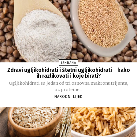
ISHRANA
Zdravi ugljikohidrati i štetni ugljikohidrati – kako
ih razlikovati i koje birati?
Ugljikohidrati su jedan od tri osnovna makronutrijenta,
uz proteine...
NARODNI LIJEK