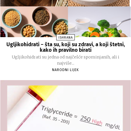
ISHRANA
Ugljikohidrati – šta su, koji su zdravi, a koji štetni,
kako ih pravilno birati
Ugljikohidrati su jedna od najčešće spominjanih, ali i
najviše...
NARODNI LIJEK