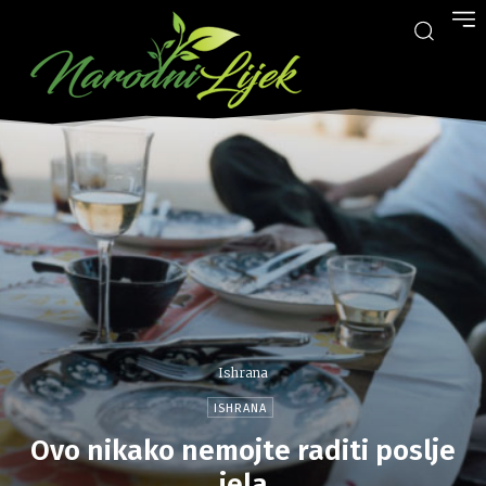
Ishrana
ISHRANA
Ovo nikako nemojte raditi poslje
jela