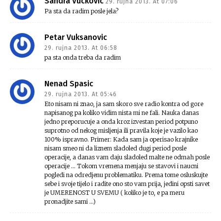
Sandra Vuckovic
29. rujna 2013. At 07:06
Pa sta da radim posle jela?
Petar Vuksanovic
29. rujna 2013. At 06:58
pa sta onda treba da radim
Nenad Spasic
29. rujna 2013. At 05:46
Eto nisam ni znao, ja sam skoro sve radio kontra od gore
napisanog pa koliko vidim nista mi ne fali. Nauka danas
jedno preporucuje a onda kroz izvestan period potpuno
suprotno od nekog misljenja ili pravila koje je vazilo kao
100% ispravno. Primer: Kada sam ja operisao krajnike
nisam smeo ni da liznem sladoled dugi period posle
operacije, a danas vam daju sladoled malte ne odmah posle
operacije … Tokom vremena menjaju se stavovi i naucni
pogledi na odredjenu problematiku. Prema tome osluskujte
sebe i svoje tijelo i radite ono sto vam prija, jedini opsti savet
je UMERENOST U SVEMU ( koliko je to, e pa meru
pronadjite sami …)