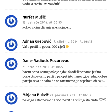
vodu, a trećinu za vazduh"
Nurfet Mušić
13. veljače 2014. At 00:55
koliko vidim plivanje nije iskljuceno
Adnan Grebović
17. siječnja 2014. At 06:15
Vaša profilna govori 100 riječi
Dane-Radiodx Pozarevac
21. prosinca 2013. At 10:27
bacim se na zeznu posle jela,dali skodi ili ne nama je fino
posle otspavamo partiju pa opet isto nanovo,jos jednu dobru
partiju sexa ne saha,da se razumemo,po srpskom obicaju..!
Mirjana Bukvić
21. prosinca 2013. At 06:37
ne leć,ne šetat neovo ne ono ,ne pit ne pušit ,a šta onda ??????