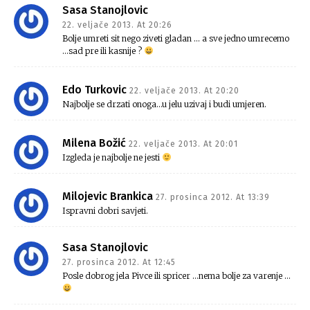
Sasa Stanojlovic
22. veljače 2013. At 20:26
Bolje umreti sit nego ziveti gladan … a sve jedno umrecemo
…sad pre ili kasnije ?
Edo Turkovic
22. veljače 2013. At 20:20
Najbolje se drzati onoga…u jelu uzivaj i budi umjeren.
Milena Božić
22. veljače 2013. At 20:01
Izgleda je najbolje ne jesti
Milojevic Brankica
27. prosinca 2012. At 13:39
Ispravni dobri savjeti.
Sasa Stanojlovic
27. prosinca 2012. At 12:45
Posle dobrog jela Pivce ili spricer …nema bolje za varenje …