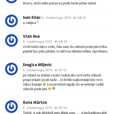
Bravo, onda neka pauza na poslu bude jedan sahat
Ivan Kirac
6. studenoga 2013. At 08:55
a rakijica ?
Stan Ana
6. studenoga 2013. At 08:15
Ovde nešto nije u redu, čula sam da odmah posle jela treba
pojesti bar pola jabuke, to utiče na telesnu težinu, isprobano…
Dragica Miljevic
6. studenoga 2013. At 07:12
pa ostani za stolom i malo ćaskaj ako se ti neda odmah
pospravljati i prati suđe…..to bi bilo najkorisnije jeer te to
čeka i kasnjie
a ne pročitah nigdje da se nesmije raditi
odmah posle jela
!!!!
Ilona Márton
6. studenoga 2013. At 05:54
Tehát. A sok tiltásból nem élünk meg. ….. A leghatékonyabb