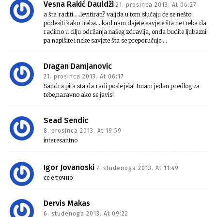
Vesna Rakić Dauldži
21. prosinca 2013. At 06:27
a šta raditi…..levitirati? valjda u tom slučaju će se nešto
podesiti kako treba….kad nam dajete savjete šta ne treba da
radimo u cilju održanja našeg zdravlja, onda budite ljubazni
pa napišite i neke savjete šta se preporučuje….
Dragan Damjanovic
21. prosinca 2013. At 06:17
Sandra pita sta da radi posle jela! Imam jedan predlog za
tebe,naravno ako se javis!
Sead Sendic
8. prosinca 2013. At 19:59
interesantno
Igor Jovanoski
7. studenoga 2013. At 11:49
се е точно
Dervis Makas
6. studenoga 2013. At 09:22