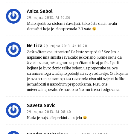
Anica Sabol
29. rujna 2013. At 10:36
Malo sjediti za stolom i čavrljati…tako čete dati i hvalu
domačici koja je jelo spremala 2.3 sata
Ne Lica
29. rujna 2013. At 10:20
Zašto čitate ovu stranicu? Da biste se sprdali? Sve što je
napisano ima smisla i svakako je korisno. Kome se ne da
živjeti ovako, neka ignorira pročitano i kraj priče. Ljudi
kojima je život donio teške bolesti uz preporuke sa ove
stranice mogu značajno poboljšati svoje zdravlje. Oni kojima
je ova stranica samo puka razonoda nisu niti svjesni koliko
je mudrosti u narodnim preporukama. Nisu one
univerzalne, svako će naći ono što mu treba i odgovara.
Saveta Savic
29. rujna 2013. At 08:40
Kada je najslađe prekini . . . u jelu