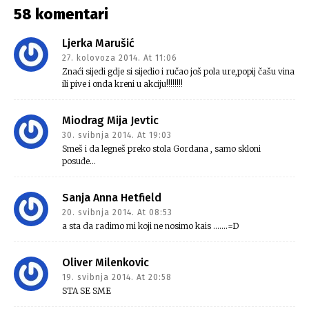
58 komentari
Ljerka Marušić
27. kolovoza 2014. At 11:06
Znaći sijedi gdje si sijedio i ručao još pola ure,popij čašu vina
ili pive i onda kreni u akciju!!!!!!!!
Miodrag Mija Jevtic
30. svibnja 2014. At 19:03
Smeš i da legneš preko stola Gordana , samo skloni
posuđe…
Sanja Anna Hetfield
20. svibnja 2014. At 08:53
a sta da radimo mi koji ne nosimo kais …….=D
Oliver Milenkovic
19. svibnja 2014. At 20:58
STA SE SME