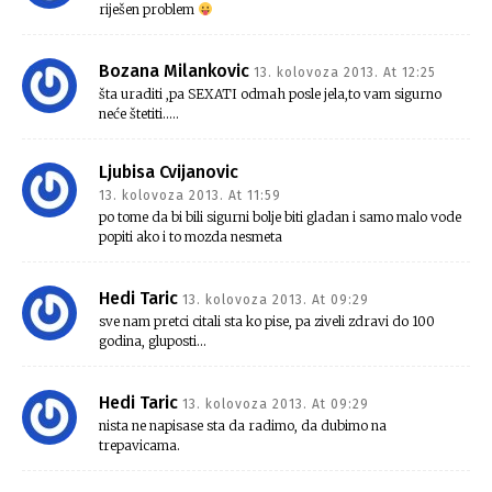
riješen problem
Bozana Milankovic
13. kolovoza 2013. At 12:25
šta uraditi ,pa SEXATI odmah posle jela,to vam sigurno
neće štetiti…..
Ljubisa Cvijanovic
13. kolovoza 2013. At 11:59
po tome da bi bili sigurni bolje biti gladan i samo malo vode
popiti ako i to mozda nesmeta
Hedi Taric
13. kolovoza 2013. At 09:29
sve nam pretci citali sta ko pise, pa ziveli zdravi do 100
godina, gluposti…
Hedi Taric
13. kolovoza 2013. At 09:29
nista ne napisase sta da radimo, da dubimo na
trepavicama.