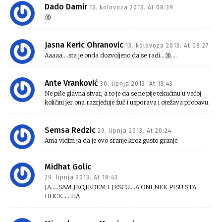
Dado Damir
13. kolovoza 2013. At 08:39
:)))
Jasna Keric Ohranovic
13. kolovoza 2013. At 08:27
Aaaaa….sta je onda dozvoljeno da se radi…:)))….
Ante Vranković
30. lipnja 2013. At 13:43
Ne piše glavna stvar, a to je da se ne pije tekućinu u većoj
količini jer ona razrjeđuje žuč i usporava i otežava probavu.
Semsa Redzic
29. lipnja 2013. At 20:24
Ama vidim ja da je ovo sranje kroz gusto granje.
Midhat Golic
29. lipnja 2013. At 18:43
JA…..SAM JEO,JEDEM I JESCU….A ONI NEK PISU STA
HOCE……HA