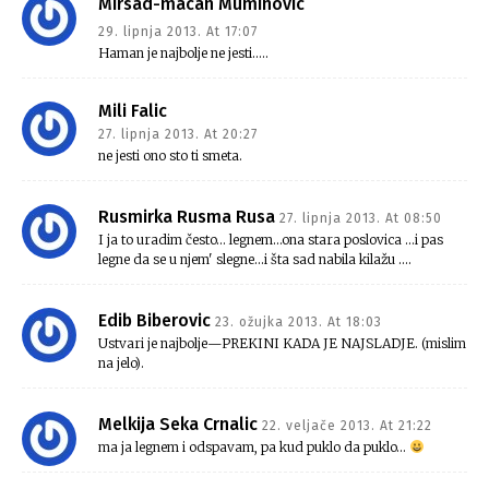
Mirsad-macan Muminovic
29. lipnja 2013. At 17:07
Haman je najbolje ne jesti…..
Mili Falic
27. lipnja 2013. At 20:27
ne jesti ono sto ti smeta.
Rusmirka Rusma Rusa
27. lipnja 2013. At 08:50
I ja to uradim često… legnem…ona stara poslovica …i pas
legne da se u njem' slegne…i šta sad nabila kilažu ….
Edib Biberovic
23. ožujka 2013. At 18:03
Ustvari je najbolje—PREKINI KADA JE NAJSLADJE. (mislim
na jelo).
Melkija Seka Crnalic
22. veljače 2013. At 21:22
ma ja legnem i odspavam, pa kud puklo da puklo…