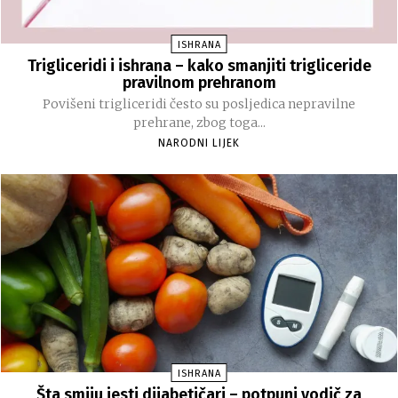
ISHRANA
Trigliceridi i ishrana – kako smanjiti trigliceride
pravilnom prehranom
Povišeni trigliceridi često su posljedica nepravilne
prehrane, zbog toga...
NARODNI LIJEK
ISHRANA
Šta smiju jesti dijabetičari – potpuni vodič za