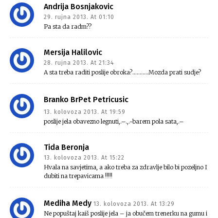
Andrija Bosnjakovic
29. rujna 2013. At 01:10
Pa sta da radm??
Mersija Halilovic
28. rujna 2013. At 21:34
A sta treba raditi poslije obroka?………..Mozda prati sudje?
Branko BrPet Petricusic
13. kolovoza 2013. At 19:59
poslije jela obavezno legnuti,.–.,.-barem pola sata,.–
Tida Beronja
13. kolovoza 2013. At 15:22
Hvala na savjetima, a ako treba za zdravlje bilo bi pozeljno I
dubiti na trepavicama !!!!!
Mediha Medy
13. kolovoza 2013. At 13:29
Ne popuštaj kaiš poslije jela – ja obučem trenerku na gumu i