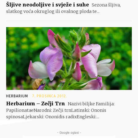
Šljive neodoljive i svježe i suhe
Sezona šljiva,
slatkog voća okruglog ili ovalnog ploda te...
HERBARIUM
7. PROSINCA 2012.
Herbarium – Zečji Trn
Nazivi biljke Familija:
PapilionataeNarodni: Zečji trnLatinski: Ononis
spinosaLjekarski: Ononidis radixEngleski:...
- Google oglasi -