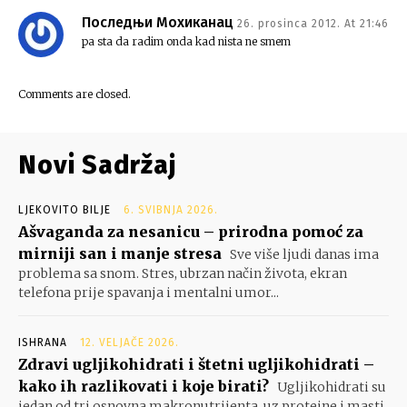
Последњи Мохиканац
26. prosinca 2012. At 21:46
pa sta da radim onda kad nista ne smem
Comments are closed.
Novi Sadržaj
LJEKOVITO BILJE
6. SVIBNJA 2026.
Ašvaganda za nesanicu – prirodna pomoć za
mirniji san i manje stresa
Sve više ljudi danas ima
problema sa snom. Stres, ubrzan način života, ekran
telefona prije spavanja i mentalni umor...
ISHRANA
12. VELJAČE 2026.
Zdravi ugljikohidrati i štetni ugljikohidrati –
kako ih razlikovati i koje birati?
Ugljikohidrati su
jedan od tri osnovna makronutrijenta, uz proteine i masti.