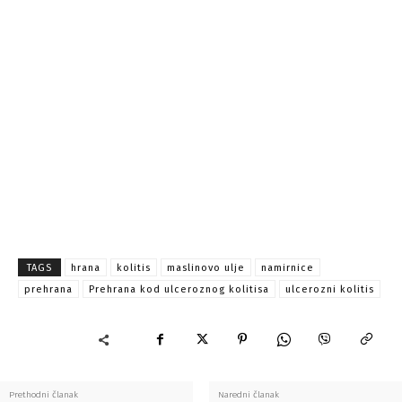
TAGS
hrana
kolitis
maslinovo ulje
namirnice
prehrana
Prehrana kod ulceroznog kolitisa
ulcerozni kolitis
Prethodni članak
Naredni članak