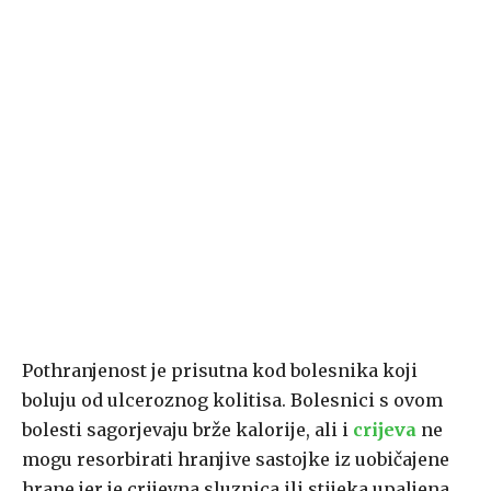
Pothranjenost je prisutna kod bolesnika koji
boluju od ulceroznog kolitisa. Bolesnici s ovom
bolesti sagorjevaju brže kalorije, ali i
crijeva
ne
mogu resorbirati hranjive sastojke iz uobičajene
hrane jer je crijevna sluznica ili stijeka upaljena,