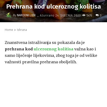
Prehrana kod ulceroznog kolitisa
-
By
NARODNI LIJEK
5476
Ažurirano
24. SIJEČNJA 2023.
0
Home
Ishrana
Znanstvena istraživanja su pokazala da je
prehrana kod
ulceroznog kolitisa
važna kao i
samo liječenje lijekovima, zbog toga je od velike
važnosti pravilna prehrana oboljelih.