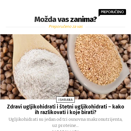
PREPORUČENO
Možda vas zanima?
Preporučeno za vas
ISHRANA
Zdravi ugljikohidrati i štetni ugljikohidrati – kako
ih razlikovati i koje birati?
Ugljikohidrati su jedan od tri osnovna makronutrijenta,
uz proteine...