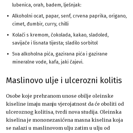
lubenica, orah, badem, lješnjak:
Alkoholni ocat, papar, senf, crvena paprika, origano,
cimet, đumbir, curry, chilli
Kolači s kremom, čokolada, kakao, sladoled,
savijače i lisnata tijesta; sladilo sorbitol
Sva alkoholna pića, gazirana pića i gazirane
mineralne vode, kafa, jaki čajevi.
Maslinovo ulje i ulcerozni kolitis
Osobe koje prehranom unose obilje oleinske
kiseline imaju manju vjerojatnost da će oboliti od
ulceroznog kolitisa, tvrdi nova studija. Oleinska
kiselina je mononezasićena masna kiselina koja
se nalazi u maslinovom ulju zatim u ulju od