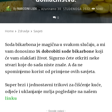
-
By
NARODNI LIJEK
5080
Ažurirano
30. STUDENOGA 2022.
0
Home
Zdravlje
Savjeti
Soda bikarbona je magična u svakom slučaju, a mi
vam donosimo
14 dobrobiti sode bikarbone
koji
će vam olakšati život. Sigurno ćete otkriti neke
stvari koje do sada niste znale. A da ne
spominjemo korist od primjene ovih savjeta.
Super brzi i jednostavni trikovi za čišćenje kuće,
odjeće i uklanjanje mrlja pogledajte na našem
linku
- Google oglasi -