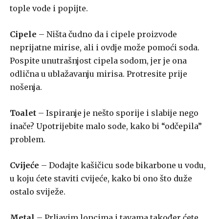
tople vode i popijte.
Cipele
– Ništa čudno da i cipele proizvode
neprijatne mirise, ali i ovdje može pomoći soda.
Pospite unutrašnjost cipela sodom, jer je ona
odlična u ublažavanju mirisa. Protresite prije
nošenja.
Toalet
– Ispiranje je nešto sporije i slabije nego
inače? Upotrijebite malo sode, kako bi “odčepila”
problem.
Cvijeće
– Dodajte kašičicu sode bikarbone u vodu,
u koju ćete staviti cvijeće, kako bi ono što duže
ostalo sviježe.
Metal
– Prljavim loncima i tavama također ćete