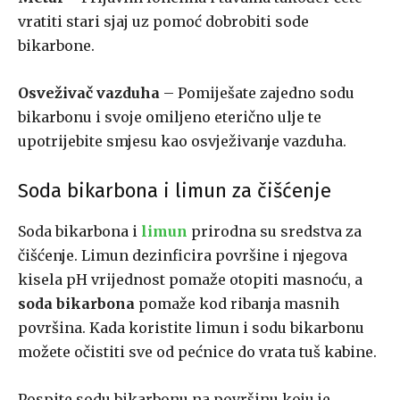
vratiti stari sjaj uz pomoć dobrobiti sode
bikarbone.
Osveživač vazduha
– Pomiješate zajedno sodu
bikarbonu i svoje omiljeno eterično ulje te
upotrijebite smjesu kao osvježivanje vazduha.
Soda bikarbona i limun za čišćenje
Soda bikarbona i
limun
prirodna su sredstva za
čišćenje. Limun dezinficira površine i njegova
kisela pH vrijednost pomaže otopiti masnoću, a
soda bikarbona
pomaže kod ribanja masnih
površina. Kada koristite limun i sodu bikarbonu
možete očistiti sve od pećnice do vrata tuš kabine.
Pospite sodu bikarbonu na površinu koju je