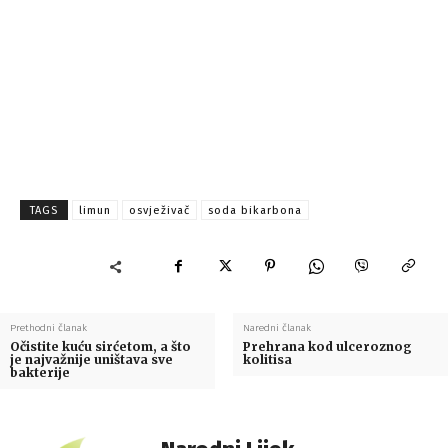
TAGS
limun
osvježivač
soda bikarbona
Prethodni članak
Naredni članak
Očistite kuću sirćetom, a što
Prehrana kod ulceroznog
je najvažnije uništava sve
kolitisa
bakterije