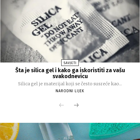
SAVJETI
Šta je silica gel i kako ga iskoristiti za vašu
svakodnevicu
Silica gel je materijal koji se često susreće kao...
NARODNI LIJEK