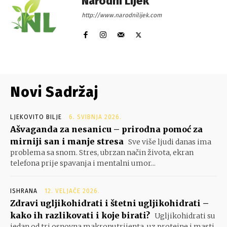
Narodni Lijek
http://www.narodnilijek.com
Novi Sadržaj
LJEKOVITO BILJE
6. SVIBNJA 2026.
Ašvaganda za nesanicu – prirodna pomoć za
mirniji san i manje stresa
Sve više ljudi danas ima
problema sa snom. Stres, ubrzan način života, ekran
telefona prije spavanja i mentalni umor...
ISHRANA
12. VELJAČE 2026.
Zdravi ugljikohidrati i štetni ugljikohidrati –
kako ih razlikovati i koje birati?
Ugljikohidrati su
jedan od tri osnovna makronutrijenta, uz proteine i masti.