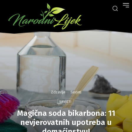
Zdravlje
Savjeti
SAVJETI
Magična soda bikarbona: 11
nevjerovatnih upotreba u
domaćinstvu!