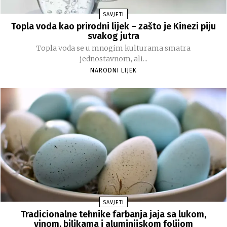
SAVJETI
Topla voda kao prirodni lijek – zašto je Kinezi piju
svakog jutra
Topla voda se u mnogim kulturama smatra
jednostavnom, ali...
NARODNI LIJEK
SAVJETI
Tradicionalne tehnike farbanja jaja sa lukom,
vinom, biljkama i aluminijskom folijom