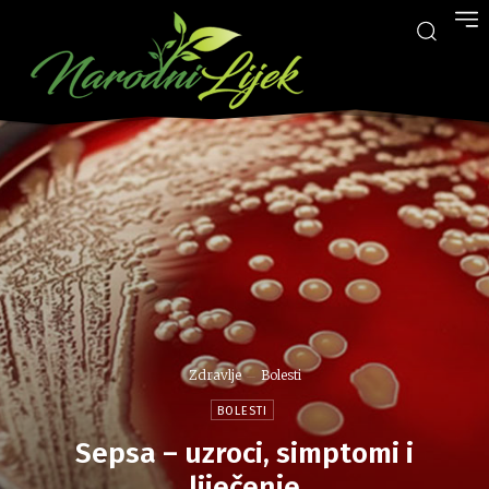
Zdravlje
Bolesti
BOLESTI
Sepsa – uzroci, simptomi i
liječenje