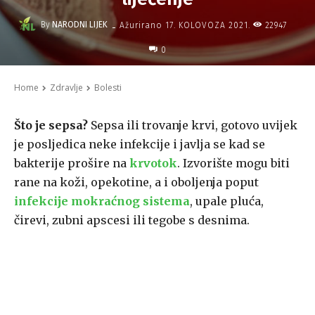
-
By
NARODNI LIJEK
22947
Ažurirano
17. KOLOVOZA 2021.
0
Home
Zdravlje
Bolesti
Što je sepsa?
Sepsa ili trovanje krvi, gotovo uvijek
je posljedica neke infekcije i javlja se kad se
bakterije prošire na
krvotok
. Izvorište mogu biti
rane na koži, opekotine, a i oboljenja poput
infekcije mokraćnog sistema
, upale pluća,
čirevi, zubni apscesi ili tegobe s desnima.