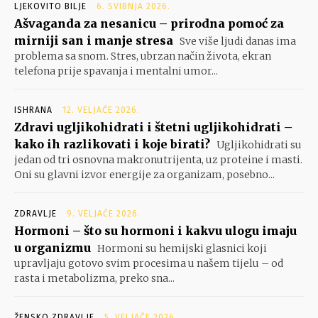
LJEKOVITO BILJE
6. SVIBNJA 2026.
Ašvaganda za nesanicu – prirodna pomoć za
mirniji san i manje stresa
Sve više ljudi danas ima
problema sa snom. Stres, ubrzan način života, ekran
telefona prije spavanja i mentalni umor...
ISHRANA
12. VELJAČE 2026.
Zdravi ugljikohidrati i štetni ugljikohidrati –
kako ih razlikovati i koje birati?
Ugljikohidrati su
jedan od tri osnovna makronutrijenta, uz proteine i masti.
Oni su glavni izvor energije za organizam, posebno...
ZDRAVLJE
9. VELJAČE 2026.
Hormoni – što su hormoni i kakvu ulogu imaju
u organizmu
Hormoni su hemijski glasnici koji
upravljaju gotovo svim procesima u našem tijelu – od
rasta i metabolizma, preko sna...
ŽENSKO ZDRAVLJE
5. VELJAČE 2026.