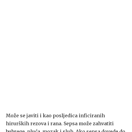
Može se javiti i kao posljedica inficiranih
hirurških rezova i rana. Sepsa može zahvatiti
bubrege, pluća, mozak i sluh. Ako sepsa dovede do