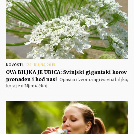
NOVOSTI
20. RUJNA 2015.
OVA BILJKA JE UBICA: Svinjski gigantski korov
pronađen i kod nas!
Opasna i veoma agresivna biljka,
koja je u Njemačkoj...