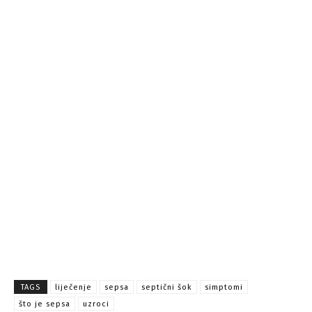
TAGS
liječenje
sepsa
septični šok
simptomi
što je sepsa
uzroci