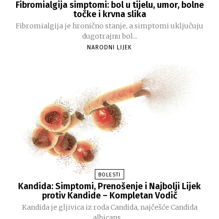
Fibromialgija simptomi: bol u tijelu, umor, bolne
točke i krvna slika
Fibromialgija je hronično stanje, a simptomi uključuju
dugotrajnu bol...
NARODNI LIJEK
BOLESTI
Kandida: Simptomi, Prenošenje i Najbolji Lijek
protiv Kandide – Kompletan Vodič
Kandida je gljivica iz roda Candida, najčešće Candida
albicans,...