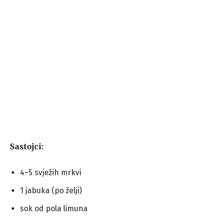
Sastojci:
4–5 svježih mrkvi
1 jabuka (po želji)
sok od pola limuna