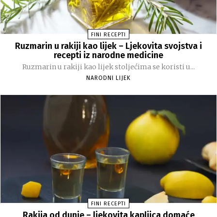
FINI RECEPTI
Ruzmarin u rakiji kao lijek – Ljekovita svojstva i
recepti iz narodne medicine
Ruzmarin u rakiji kao lijek stoljećima se koristi u...
NARODNI LIJEK
FINI RECEPTI
Rakija od dunje – ljekovita kapljica domaće