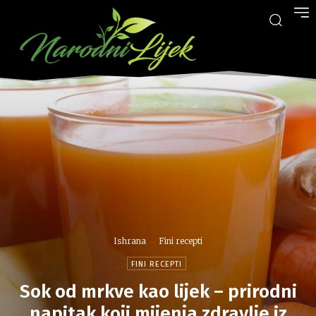
Ishrana
Fini recepti
FINI RECEPTI
Sok od mrkve kao lijek – prirodni
napitak koji mijenja zdravlje iz