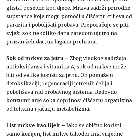
glista, posebno kod djece. Mrkva sadrži prirodne
supstance koje mogu pomoći u čišćenju crijeva od
parazita i poboljšati probavu. Preporučuje se piti
svježi sok nekoliko dana zaredom ujutro na
prazan želudac, uz laganu prehranu.
Sok od mrkve za jetru
– Zbog visokog sadržaja
antioksidansa i vitamina A, sok od mrkve može
biti od velike koristi za jetru. On pomaže u
detoksikaciji, regeneraciji jetrenih ćelija i
poboljšava rad probavnog sistema. Redovno
konzumiranje soka doprinosi čišćenju organizma
od toksina i jačanju metabolizma.
List mrkve kao lijek
– Iako se obično koristi
samo korijen, list mrkve također ima vrijedne