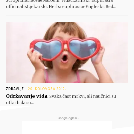
ScrophulariaceaeNarodni: VidacLatinski: Euphrasia
officinalisLjekarski: Herba euphrasiaeEngleski: Red...
ZDRAVLJE
20. KOLOVOZA 2012.
Održavanje vida
Svaka čast mrkvi, ali naučnici su
otkrili da su...
- Google oglasi -