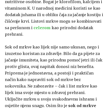
nutritivne osobine. Bogat je klorofilom, kalcijem i
vitaminom K. U narodnoj medicini koristi se kao
dodatak juhama ili u obliku čaja za jačanje kostiju i
čišćenje krvi. Listovi mrkve mogu se kombinovati
sa peršunom i
celerom
kao prirodni dodatak
prehrani.
Sok od mrkve kao lijek nije samo ukusan, nego i
izuzetno koristan za zdravlje. Bilo da ga pijete za
jačanje imuniteta, kao prirodnu pomoć jetri ili čak
protiv glista, ovaj napitak donosi niz benefita.
Priprema je jednostavna, a postoji i praktičan
način kako napraviti sok od mrkve bez
sokovnika. Ne zaboravite – čak i list mrkve kao
lijek ima svoje mjesto u zdravoj prehrani.
Uključite mrkvu u svoju svakodnevnu ishranu i
osjetite njenu snagu. Osim što je
sok od mrkve