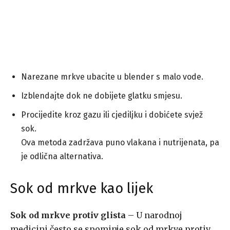
Narezane mrkve ubacite u blender s malo vode.
Izblendajte dok ne dobijete glatku smjesu.
Procijedite kroz gazu ili cjediljku i dobićete svjež
sok.
Ova metoda zadržava puno vlakana i nutrijenata, pa
je odlična alternativa.
Sok od mrkve kao lijek
Sok od mrkve protiv glista
– U narodnoj
medicini često se spominje sok od mrkve protiv