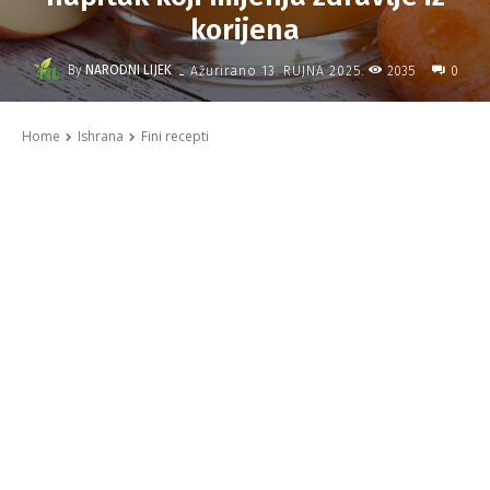
korijena
-
By
NARODNI LIJEK
2035
Ažurirano
13. RUJNA 2025.
0
Home
Ishrana
Fini recepti