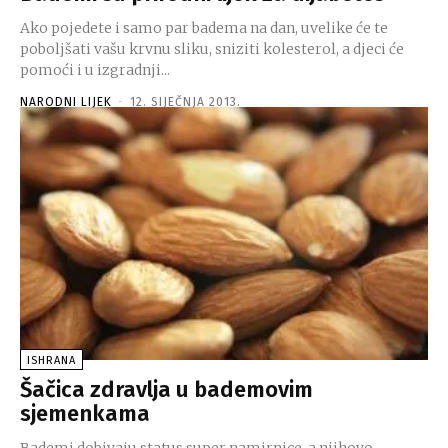
Ako pojedete i samo par badema na dan, uvelike će te
poboljšati vašu krvnu sliku, sniziti kolesterol, a djeci će
pomoći i u izgradnji...
NARODNI LIJEK
-
12. SIJEČNJA 2013.
ISHRANA
Šačica zdravlja u bademovim
sjemenkama
Bademi dobivaju status super namirnice, a njihovo