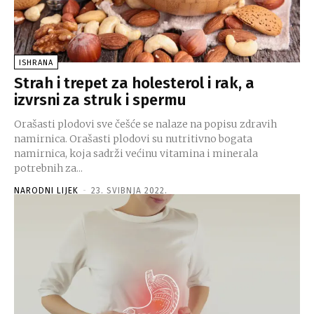
ISHRANA
Strah i trepet za holesterol i rak, a
izvrsni za struk i spermu
Orašasti plodovi sve češće se nalaze na popisu zdravih
namirnica. Orašasti plodovi su nutritivno bogata
namirnica, koja sadrži većinu vitamina i minerala
potrebnih za...
NARODNI LIJEK
-
23. SVIBNJA 2022.