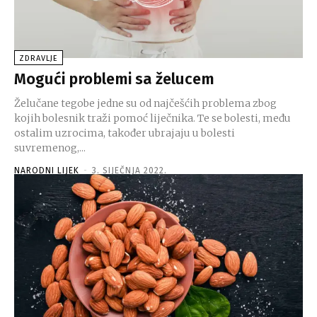
ZDRAVLJE
Mogući problemi sa želucem
Želučane tegobe jedne su od najčešćih problema zbog
kojih bolesnik traži pomoć liječnika. Te se bolesti, među
ostalim uzrocima, također ubrajaju u bolesti
suvremenog,...
NARODNI LIJEK
-
3. SIJEČNJA 2022.