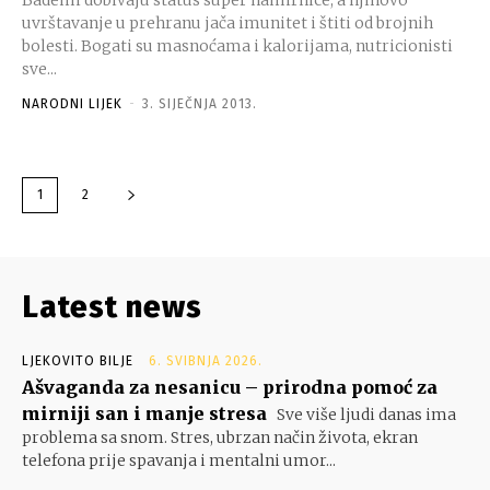
uvrštavanje u prehranu jača imunitet i štiti od brojnih
bolesti. Bogati su masnoćama i kalorijama, nutricionisti
sve...
NARODNI LIJEK
-
3. SIJEČNJA 2013.
1
2
Latest news
LJEKOVITO BILJE
6. SVIBNJA 2026.
Ašvaganda za nesanicu – prirodna pomoć za
mirniji san i manje stresa
Sve više ljudi danas ima
problema sa snom. Stres, ubrzan način života, ekran
telefona prije spavanja i mentalni umor...