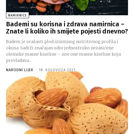
NAMIRNICE
Bademi su korisna i zdrava namirnica –
Znate li koliko ih smijete pojesti dnevno?
Badem je orašasti plod iznimnog nutritivnog profila i
okusa. Sadrži značajan udio jednostruko nezasićene
oleinske masne kiseline – iste one masne kiseline koja
prevladava...
NARODNI LIJEK
-
18. KOLOVOZA 2021.