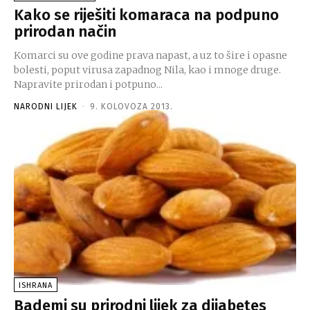
Kako se riješiti komaraca na podpuno
prirodan način
Komarci su ove godine prava napast, a uz to šire i opasne
bolesti, poput virusa zapadnog Nila, kao i mnoge druge.
Napravite prirodan i potpuno...
NARODNI LIJEK
-
9. KOLOVOZA 2013.
ISHRANA
Bademi su prirodni lijek za dijabetes