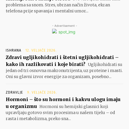
problema sa snom. Stres, ubrzan način života, ekran
telefona prije spavanja i mentalni umor...
- Advertisement -
ISHRANA
12. VELJAČE 2026.
Zdravi ugljikohidrati i štetni ugljikohidrati –
kako ih razlikovati i koje birati?
Ugljikohidrati su
jedan od tri osnovna makronutrijenta, uz proteine i masti.
Oni su glavni izvor energije za organizam, posebno...
ZDRAVLJE
9. VELJAČE 2026.
Hormoni – što su hormoni i kakvu ulogu imaju
u organizmu
Hormoni su hemijski glasnici koji
upravljaju gotovo svim procesima u našem tijelu – od
rasta i metabolizma, preko sna...