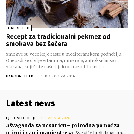
FINI RECEPTI
Recept za tradicionalni pekmez od
smokava bez šećera
Smokve su voće koje raste u mediteranskom podneblju.
One sadrže obilje vitamina, minerala, antioksidansa i
vlakana, koji štite naše tijelo od raznih bolesti i...
NARODNI LIJEK
-
31. KOLOVOZA 2016.
Latest news
LJEKOVITO BILJE
6. SVIBNJA 2026.
Ašvaganda za nesanicu – prirodna pomoć za
mirniji san i manje stresa
Sve više ljudi danas ima