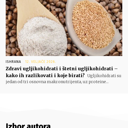
ISHRANA
12. VELJAČE 2026.
Zdravi ugljikohidrati i štetni ugljikohidrati –
kako ih razlikovati i koje birati?
Ugljikohidrati su
jedan od tri osnovna makronutrijenta, uz proteine...
Izbor autora