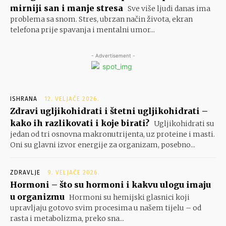
mirniji san i manje stresa
Sve više ljudi danas ima
problema sa snom. Stres, ubrzan način života, ekran
telefona prije spavanja i mentalni umor...
- Advertisement -
ISHRANA
12. VELJAČE 2026.
Zdravi ugljikohidrati i štetni ugljikohidrati –
kako ih razlikovati i koje birati?
Ugljikohidrati su
jedan od tri osnovna makronutrijenta, uz proteine i masti.
Oni su glavni izvor energije za organizam, posebno...
ZDRAVLJE
9. VELJAČE 2026.
Hormoni – što su hormoni i kakvu ulogu imaju
u organizmu
Hormoni su hemijski glasnici koji
upravljaju gotovo svim procesima u našem tijelu – od
rasta i metabolizma, preko sna...