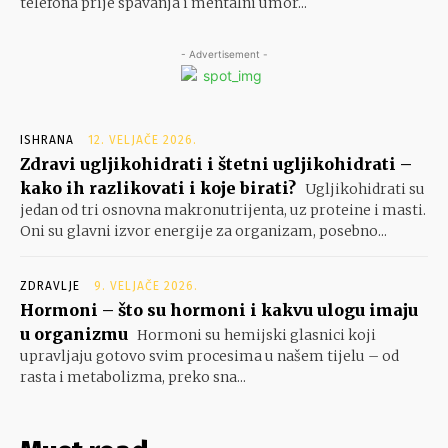
telefona prije spavanja i mentalni umor...
- Advertisement -
ISHRANA
12. VELJAČE 2026.
Zdravi ugljikohidrati i štetni ugljikohidrati –
kako ih razlikovati i koje birati?
Ugljikohidrati su
jedan od tri osnovna makronutrijenta, uz proteine i masti.
Oni su glavni izvor energije za organizam, posebno...
ZDRAVLJE
9. VELJAČE 2026.
Hormoni – što su hormoni i kakvu ulogu imaju
u organizmu
Hormoni su hemijski glasnici koji
upravljaju gotovo svim procesima u našem tijelu – od
rasta i metabolizma, preko sna...