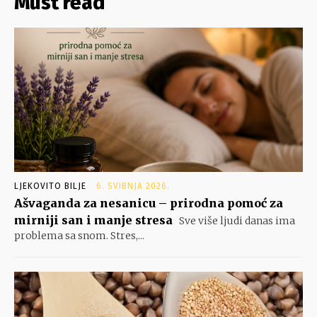
Must read
LJEKOVITO BILJE
6. SVIBNJA 2026.
Ašvaganda za nesanicu – prirodna pomoć za
mirniji san i manje stresa
Sve više ljudi danas ima
problema sa snom. Stres,...