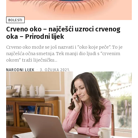
BOLESTI
Crveno oko – najčešći uzroci crvenog
oka – Prirodni lijek
Crveno oko može se još nazvati i "oko koje peče". To je
najčešća očna smetnja. Tek manji dio ljudi s "crvenim
okom" traži liječničku...
NARODNI LIJEK
-
3. OŽUJKA 2021.