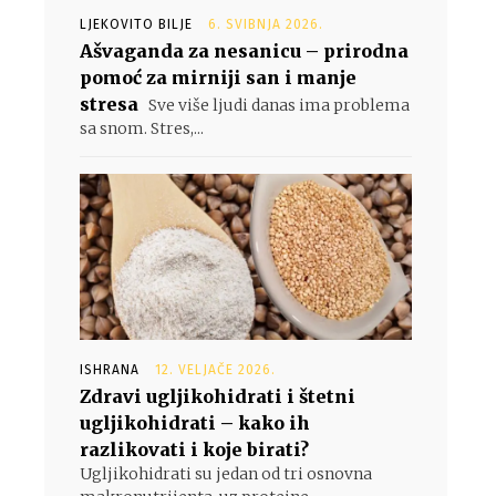
LJEKOVITO BILJE
6. SVIBNJA 2026.
Ašvaganda za nesanicu – prirodna
pomoć za mirniji san i manje
stresa
Sve više ljudi danas ima problema
sa snom. Stres,...
ISHRANA
12. VELJAČE 2026.
Zdravi ugljikohidrati i štetni
ugljikohidrati – kako ih
razlikovati i koje birati?
Ugljikohidrati su jedan od tri osnovna