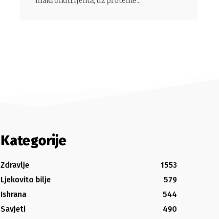
makronutrijenta, uz proteine...
Kategorije
Zdravlje
1553
Ljekovito bilje
579
Ishrana
544
Savjeti
490