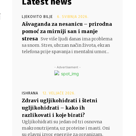
Latest news
i
LJEKOVITO BILJE
6. SVIBNJA 2026.
Ašvaganda za nesanicu – prirodna
pomoć za mirniji san i manje
stresa
Sve više ljudi danas ima problema
m
sa snom. Stres, ubrzan način života, ekran
telefona prije spavanja i mentalni umor...
- Advertisement -
ISHRANA
12. VELJAČE 2026.
Zdravi ugljikohidrati i štetni
ugljikohidrati – kako ih
razlikovati i koje birati?
Ugljikohidrati su jedan od tri osnovna
makronutrijenta, uz proteine i masti. Oni
su glavni izvor energije za organizam,