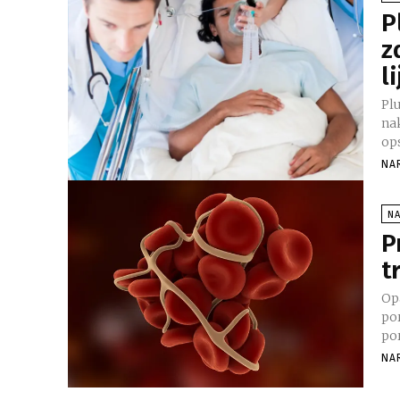
P
z
l
Pl
na
ops
NA
NA
P
t
Op
po
NA