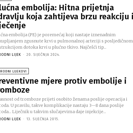
lućna embolija: Hitna prijetnja
dravlju koja zahtijeva brzu reakciju 
iječenje
ućna embolija (PE) je poremećaj koji nastaje iznenadnim
kupljanjem zgusnute krvi u pulmonalnoj arteriji s posljedično
trukcijom dotoka krvi u plućno tkivo. Najčešći tip...
RODNI LIJEK
-
20. SIJEČNJA 2024.
RODNI LIJEKOVI
reventivne mjere protiv embolije i
romboze
asnost od tromboze prijeti osobito ženama poslije operacija i
roda. U pravilu, takve komplikacije nastaju 3—8 dana poslije
poroda... Liječnik u takvim slučajevima daje injekcije...
RODNI LIJEK
-
13. SIJEČNJA 2015.