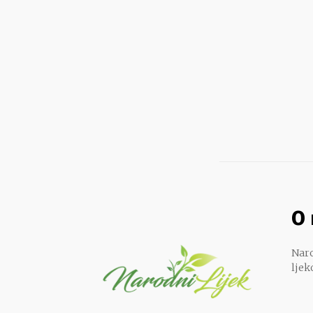
O
Naro
ljek