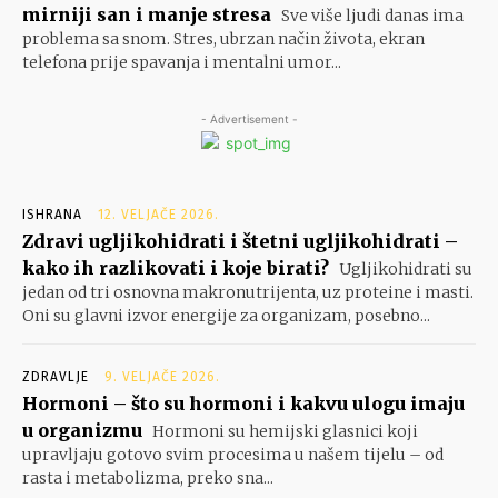
mirniji san i manje stresa
Sve više ljudi danas ima
problema sa snom. Stres, ubrzan način života, ekran
telefona prije spavanja i mentalni umor...
- Advertisement -
ISHRANA
12. VELJAČE 2026.
Zdravi ugljikohidrati i štetni ugljikohidrati –
kako ih razlikovati i koje birati?
Ugljikohidrati su
jedan od tri osnovna makronutrijenta, uz proteine i masti.
Oni su glavni izvor energije za organizam, posebno...
ZDRAVLJE
9. VELJAČE 2026.
Hormoni – što su hormoni i kakvu ulogu imaju
u organizmu
Hormoni su hemijski glasnici koji
upravljaju gotovo svim procesima u našem tijelu – od
rasta i metabolizma, preko sna...