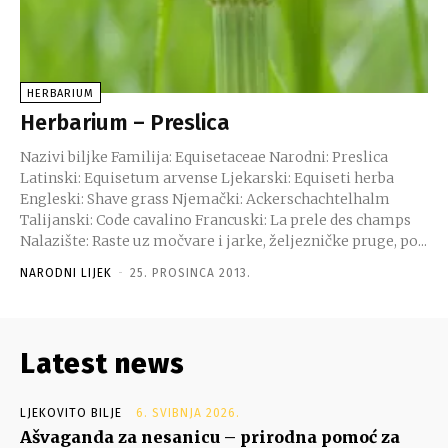
HERBARIUM
Herbarium – Preslica
Nazivi biljke Familija: Equisetaceae Narodni: Preslica
Latinski: Equisetum arvense Ljekarski: Equiseti herba
Engleski: Shave grass Njemački: Ackerschachtelhalm
Talijanski: Code cavalino Francuski: La prele des champs
Nalazište: Raste uz močvare i jarke, željezničke pruge, po...
NARODNI LIJEK
-
25. PROSINCA 2013.
Latest news
LJEKOVITO BILJE
6. SVIBNJA 2026.
Ašvaganda za nesanicu – prirodna pomoć za