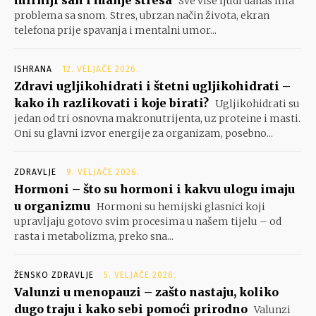
mirniji san i manje stresa
Sve više ljudi danas ima
problema sa snom. Stres, ubrzan način života, ekran
telefona prije spavanja i mentalni umor...
ISHRANA
12. VELJAČE 2026.
Zdravi ugljikohidrati i štetni ugljikohidrati –
kako ih razlikovati i koje birati?
Ugljikohidrati su
jedan od tri osnovna makronutrijenta, uz proteine i masti.
Oni su glavni izvor energije za organizam, posebno...
ZDRAVLJE
9. VELJAČE 2026.
Hormoni – što su hormoni i kakvu ulogu imaju
u organizmu
Hormoni su hemijski glasnici koji
upravljaju gotovo svim procesima u našem tijelu – od
rasta i metabolizma, preko sna...
ŽENSKO ZDRAVLJE
5. VELJAČE 2026.
Valunzi u menopauzi – zašto nastaju, koliko
dugo traju i kako sebi pomoći prirodno
Valunzi