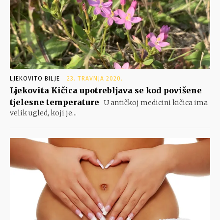
LJEKOVITO BILJE
23. TRAVNJA 2020.
Ljekovita Kičica upotrebljava se kod povišene
tjelesne temperature
U antičkoj medicini kičica ima
velik ugled, koji je...