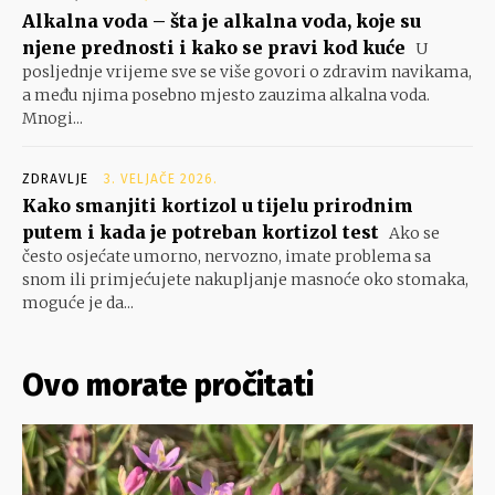
Alkalna voda – šta je alkalna voda, koje su
njene prednosti i kako se pravi kod kuće
U
posljednje vrijeme sve se više govori o zdravim navikama,
a među njima posebno mjesto zauzima alkalna voda.
Mnogi...
ZDRAVLJE
3. VELJAČE 2026.
Kako smanjiti kortizol u tijelu prirodnim
putem i kada je potreban kortizol test
Ako se
često osjećate umorno, nervozno, imate problema sa
snom ili primjećujete nakupljanje masnoće oko stomaka,
moguće je da...
Ovo morate pročitati