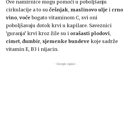
Ove namirnice mogu pomoći u poboljšanju
cirkulacije a to su
češnjak
,
maslinovo ulje
i
crno
vino
,
voće
bogato vitaminom C, svi oni
poboljšavaju dotok krvi u kapilare. Saveznici
‘guranja’ krvi kroz žile su i
orašasti
plodovi
,
cimet
,
đumbir
,
sjemenke bundeve
koje sadrže
vitamin E, B3 i nijacin.
- Google oglasi -