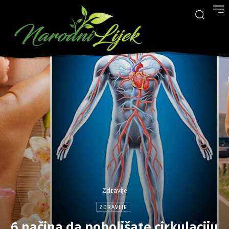
Zdravlje
ZDRAVLJE
6 načina da poboljšate cirkulaciju