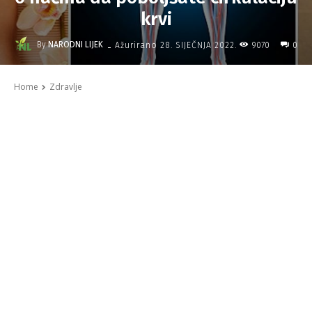
krvi
-
By
NARODNI LIJEK
9070
Ažurirano
28. SIJEČNJA 2022.
0
Home
Zdravlje