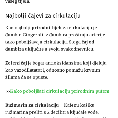
vašeg tijela.
Najbolji čajevi za cirkulaciju
Kao najbolji
prirodni lijek
za cirkulaciju je
đumbir. Gingeroli iz đumbira proširuju arterije i
tako poboljšavaju cirkulaciju. Stoga
čaj od
đumbira
uključite u svoju svakodnevnicu.
Zeleni čaj
je bogat antioksidansima koji djeluju
kao vazodilatatori, odnosno pomažu krvnim
žilama da se opuste.
>>
Kako poboljšati cirkulaciju prirodnim putem
Ružmarin za cirkulaciju
– Kafenu kašiku
ružmarina preliti s 2 decilitra ključale vode.