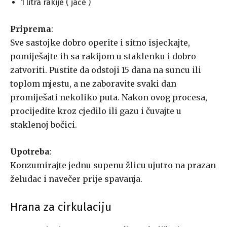
1 litra rakije ( jače )
Priprema
:
Sve sastojke dobro operite i sitno isjeckajte,
pomiješajte ih sa rakijom u staklenku i dobro
zatvoriti. Pustite da odstoji 15 dana na suncu ili
toplom mjestu, a ne zaboravite svaki dan
promiješati nekoliko puta. Nakon ovog procesa,
procijedite kroz cjedilo ili gazu i čuvajte u
staklenoj bočici.
Upotreba
:
Konzumirajte jednu supenu žlicu ujutro na prazan
želudac i navečer prije spavanja.
Hrana za cirkulaciju