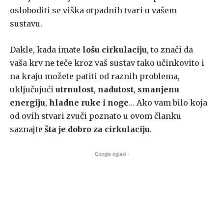
osloboditi se viška otpadnih tvari u vašem
sustavu.
Dakle, kada imate
lošu cirkulaciju
, to znači da
vaša krv ne teče kroz vaš sustav tako učinkovito i
na kraju možete patiti od raznih problema,
uključujući
utrnulost
,
nadutost
,
smanjenu
energiju
,
hladne ruke i noge
… Ako vam bilo koja
od ovih stvari zvuči poznato u ovom članku
saznajte
šta je dobro za cirkulaciju
.
- Google oglasi -