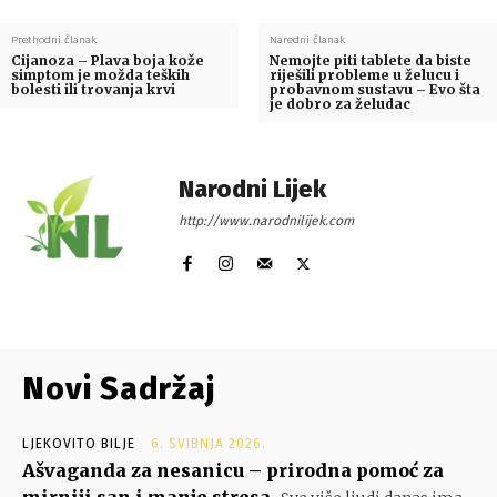
Prethodni članak
Naredni članak
Cijanoza – Plava boja kože
Nemojte piti tablete da biste
simptom je možda teških
riješili probleme u želucu i
bolesti ili trovanja krvi
probavnom sustavu – Evo šta
je dobro za želudac
Narodni Lijek
http://www.narodnilijek.com
Novi Sadržaj
LJEKOVITO BILJE
6. SVIBNJA 2026.
Ašvaganda za nesanicu – prirodna pomoć za