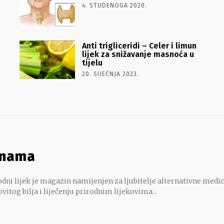
4. STUDENOGA 2020.
Anti trigliceridi – Celer i limun
lijek za snižavanje masnoća u
tijelu
20. SIJEČNJA 2023.
 nama
dni lijek je magazin namijenjen za ljubitelje alternativne medic
ovitog bilja i liječenju prirodnim lijekovima...