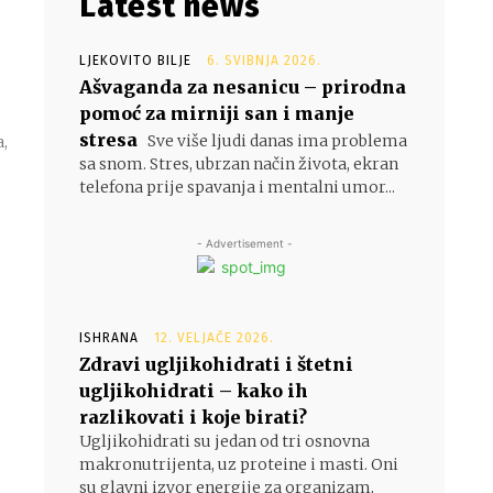
Latest news
LJEKOVITO BILJE
6. SVIBNJA 2026.
Ašvaganda za nesanicu – prirodna
pomoć za mirniji san i manje
stresa
Sve više ljudi danas ima problema
sa snom. Stres, ubrzan način života, ekran
telefona prije spavanja i mentalni umor...
- Advertisement -
ISHRANA
12. VELJAČE 2026.
Zdravi ugljikohidrati i štetni
ugljikohidrati – kako ih
razlikovati i koje birati?
Ugljikohidrati su jedan od tri osnovna
makronutrijenta, uz proteine i masti. Oni
su glavni izvor energije za organizam,