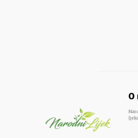
O
Naro
ljek