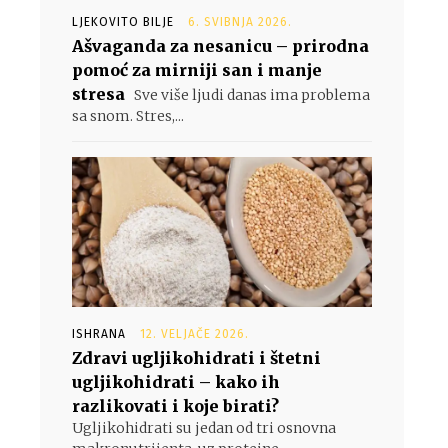
LJEKOVITO BILJE
6. SVIBNJA 2026.
Ašvaganda za nesanicu – prirodna
pomoć za mirniji san i manje
stresa
Sve više ljudi danas ima problema
sa snom. Stres,...
ISHRANA
12. VELJAČE 2026.
Zdravi ugljikohidrati i štetni
ugljikohidrati – kako ih
razlikovati i koje birati?
Ugljikohidrati su jedan od tri osnovna