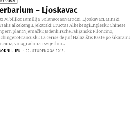
ERBARIUM
erbarium – Ljoskavac
ysalis alkekengiLjekarski: Fructus AlkekengiEngleski: Chinese
mpern plantNjemački: JudenkirscheTalijanski: Plloncino,
ingeroFrancuski: La cerise de juif Nalazište: Raste po šikarama,
icama, vinogradima i svijetlim...
RODNI LIJEK
-
22. STUDENOGA 2013.