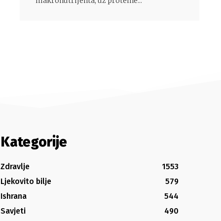
makronutrijenta, uz proteine...
Kategorije
Zdravlje
1553
Ljekovito bilje
579
Ishrana
544
Savjeti
490