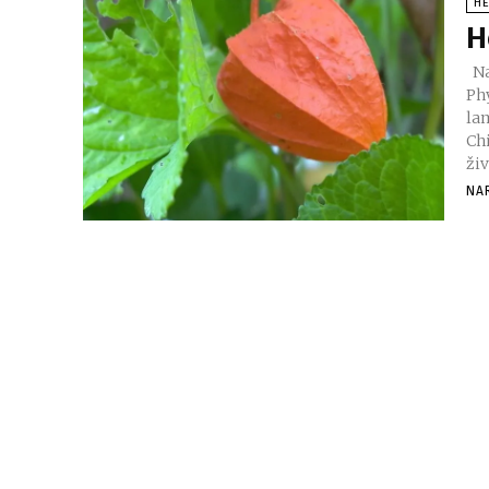
H
H
Nazivi biljke: Familija: SolanaceaeNarodni: LjoskavacLatinski:
Ph
la
Chich
živ
NA