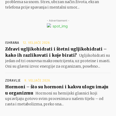
problema sa snom. Stres, ubrzan način života, ekran
telefona prije spavanja i mentalni umor...
- Advertisement -
ISHRANA
12. VELJAČE 2026.
Zdravi ugljikohidrati i štetni ugljikohidrati –
kako ih razlikovati i koje birati?
Ugljikohidrati su
jedan od tri osnovna makronutrijenta, uz proteine i masti.
Oni su glavni izvor energije za organizam, posebno...
ZDRAVLJE
9. VELJAČE 2026.
Hormoni – što su hormoni i kakvu ulogu imaju
u organizmu
Hormoni su hemijski glasnici koji
upravljaju gotovo svim procesima u našem tijelu – od
rasta i metabolizma, preko sna...