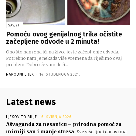
SAVJETI
Pomoću ovog genijalnog trika očistite
začepljene odvode u 2 minuta!
Ono što nam zna ići na živce jeste začepljenje odvoda.
Potrebno nam je nekada više vremena da riješimo ovaj
problem. Dobro će vam doći...
NARODNI LIJEK
-
14. STUDENOGA 2021.
Latest news
LJEKOVITO BILJE
6. SVIBNJA 2026.
Ašvaganda za nesanicu – prirodna pomoć za
mirniji san i manje stresa
Sve više ljudi danas ima