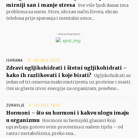
mirniji san i manje stresa
Sve više ljudi danas ima
problema sa snom. Stres, ubrzan način života, ekran
telefona prije spavanja i mentalni umor...
- Advertisement -
ISHRANA
12. VELJAČE 2026.
Zdravi ugljikohidrati i štetni ugljikohidrati –
kako ih razlikovati i koje birati?
Ugljikohidrati su
jedan od tri osnovna makronutrijenta, uz proteine i masti.
Oni su glavni izvor energije za organizam, posebno...
ZDRAVLJE
9. VELJAČE 2026.
Hormoni – što su hormoni i kakvu ulogu imaju
u organizmu
Hormoni su hemijski glasnici koji
upravljaju gotovo svim procesima u našem tijelu – od
rasta i metabolizma, preko sna...