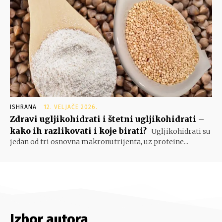
ISHRANA
12. VELJAČE 2026.
Zdravi ugljikohidrati i štetni ugljikohidrati –
kako ih razlikovati i koje birati?
Ugljikohidrati su
jedan od tri osnovna makronutrijenta, uz proteine...
Izbor autora