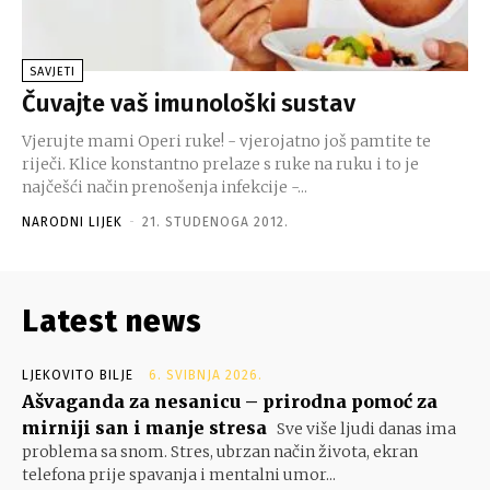
SAVJETI
Čuvajte vaš imunološki sustav
Vjerujte mami Operi ruke! - vjerojatno još pamtite te
riječi. Klice konstantno prelaze s ruke na ruku i to je
najčešći način prenošenja infekcije -...
NARODNI LIJEK
-
21. STUDENOGA 2012.
Latest news
LJEKOVITO BILJE
6. SVIBNJA 2026.
Ašvaganda za nesanicu – prirodna pomoć za
mirniji san i manje stresa
Sve više ljudi danas ima
problema sa snom. Stres, ubrzan način života, ekran
telefona prije spavanja i mentalni umor...