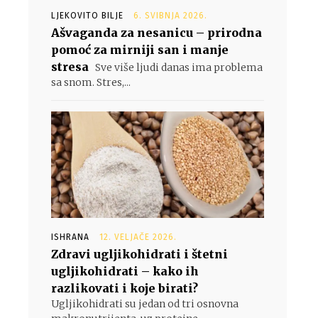
LJEKOVITO BILJE
6. SVIBNJA 2026.
Ašvaganda za nesanicu – prirodna
pomoć za mirniji san i manje
stresa
Sve više ljudi danas ima problema
sa snom. Stres,...
ISHRANA
12. VELJAČE 2026.
Zdravi ugljikohidrati i štetni
ugljikohidrati – kako ih
razlikovati i koje birati?
Ugljikohidrati su jedan od tri osnovna