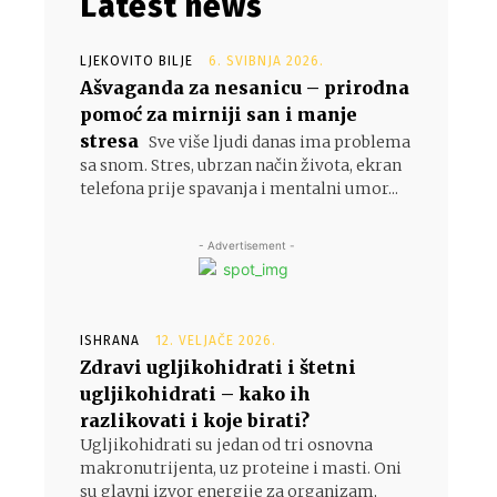
Latest news
LJEKOVITO BILJE
6. SVIBNJA 2026.
Ašvaganda za nesanicu – prirodna
pomoć za mirniji san i manje
stresa
Sve više ljudi danas ima problema
u
sa snom. Stres, ubrzan način života, ekran
telefona prije spavanja i mentalni umor...
- Advertisement -
ISHRANA
12. VELJAČE 2026.
Zdravi ugljikohidrati i štetni
ugljikohidrati – kako ih
razlikovati i koje birati?
Ugljikohidrati su jedan od tri osnovna
makronutrijenta, uz proteine i masti. Oni
su glavni izvor energije za organizam,