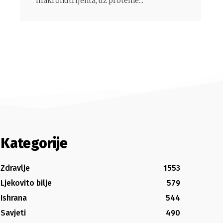
makronutrijenta, uz proteine...
Kategorije
Zdravlje
1553
Ljekovito bilje
579
Ishrana
544
Savjeti
490