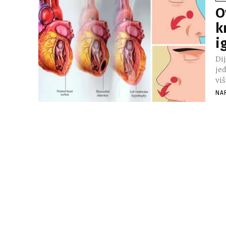
O
k
i
Di
je
viš
NA