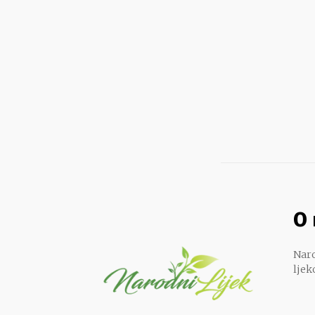
O
Naro
ljek