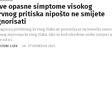
ve opasne simptome visokog
rvnog pritiska nipošto ne smijete
gnorisati
jagnoza povišenog krvnog tlaka ne postavlja se na temelju samo
dnog mjerenja krvnog tlaka. Ako se kod određene osobe izmjeri 
e od tri...
RODNI LIJEK
-
20. STUDENOGA 2021.