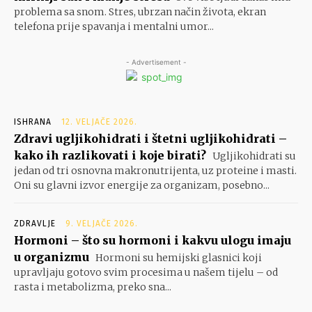
problema sa snom. Stres, ubrzan način života, ekran
telefona prije spavanja i mentalni umor...
- Advertisement -
ISHRANA
12. VELJAČE 2026.
Zdravi ugljikohidrati i štetni ugljikohidrati –
kako ih razlikovati i koje birati?
Ugljikohidrati su
jedan od tri osnovna makronutrijenta, uz proteine i masti.
Oni su glavni izvor energije za organizam, posebno...
ZDRAVLJE
9. VELJAČE 2026.
Hormoni – što su hormoni i kakvu ulogu imaju
u organizmu
Hormoni su hemijski glasnici koji
upravljaju gotovo svim procesima u našem tijelu – od
rasta i metabolizma, preko sna...