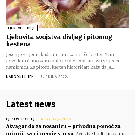
LJEKOVITO BILJE
Ljekovita svojstva divljeg i pitomog
kestena
Jesen je vrijeme kada ulicama zamiriše kesten. Tim
povodom ćemo vam malo pobliže opisati ovu vrijednu
namirnicu. Za pitomi kesten historičari kažu da je...
NARODNI LIJEK
-
15. RUJNA 2022.
Latest news
LJEKOVITO BILJE
6. SVIBNJA 2026.
Ašvaganda za nesanicu – prirodna pomoć za
mirniji san i manje stresa
Sve više ljudi danas ima