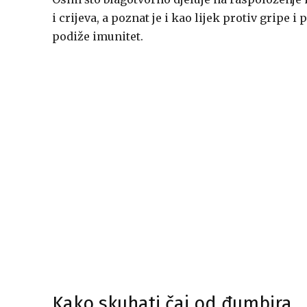
i crijeva, a poznat je i kao lijek protiv gripe 
podiže imunitet.
Kako skuhati čaj od đumbira