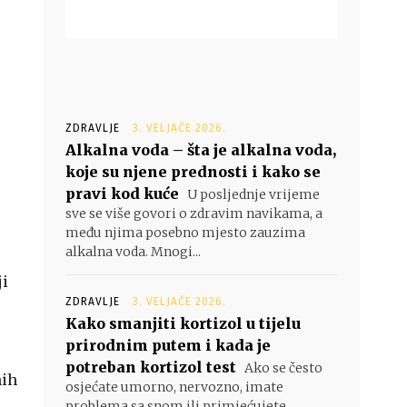
ZDRAVLJE
3. VELJAČE 2026.
Alkalna voda – šta je alkalna voda,
koje su njene prednosti i kako se
pravi kod kuće
U posljednje vrijeme
sve se više govori o zdravim navikama, a
među njima posebno mjesto zauzima
alkalna voda. Mnogi...
ji
ZDRAVLJE
3. VELJAČE 2026.
Kako smanjiti kortizol u tijelu
prirodnim putem i kada je
potreban kortizol test
Ako se često
nih
osjećate umorno, nervozno, imate
problema sa snom ili primjećujete