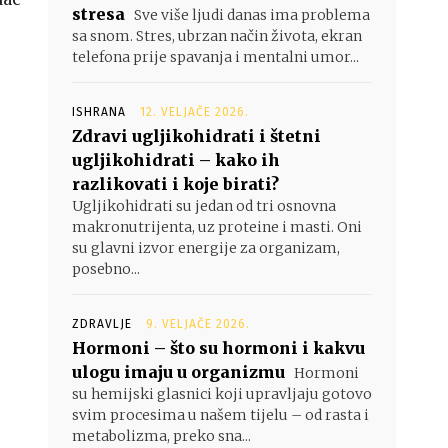
stresa
Sve više ljudi danas ima problema
sa snom. Stres, ubrzan način života, ekran
telefona prije spavanja i mentalni umor...
ISHRANA
12. VELJAČE 2026.
Zdravi ugljikohidrati i štetni
ugljikohidrati – kako ih
razlikovati i koje birati?
Ugljikohidrati su jedan od tri osnovna
makronutrijenta, uz proteine i masti. Oni
su glavni izvor energije za organizam,
posebno...
ZDRAVLJE
9. VELJAČE 2026.
Hormoni – što su hormoni i kakvu
ulogu imaju u organizmu
Hormoni
su hemijski glasnici koji upravljaju gotovo
svim procesima u našem tijelu – od rasta i
metabolizma, preko sna...