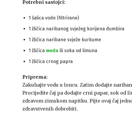
Potrebni sastojci:
1 šalica vode (filtrirane)
1 žličica naribanog svježeg korijena đumbira
1 žličica naribane svježe kurkume
1 žličica
meda
ili soka od limuna
1 žličica crnog papra
Priprema:
Zakuhajte vodu u loncu. Zatim dodajte naribani
Procijedite čaj pa dodajte crni papar, sok od l
zdravom zimskom napitku. Pijte ovaj čaj jed
zdravstvenih dobrobiti.