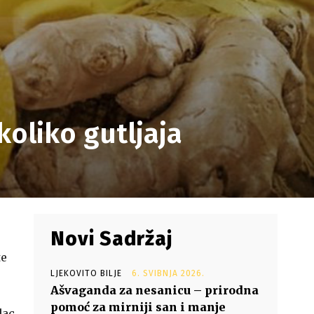
koliko gutljaja
4
Novi Sadržaj
te
LJEKOVITO BILJE
6. SVIBNJA 2026.
Ašvaganda za nesanicu – prirodna
pomoć za mirniji san i manje
dac