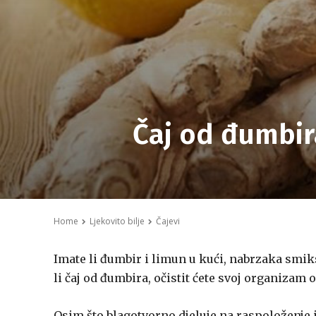
Čaj od đumbira
Home
Ljekovito bilje
Čajevi
Imate li đumbir i limun u kući, nabrzaka smiks
li čaj od đumbira, očistit ćete svoj organizam 
Osim što blagotvorno djeluje na raspoloženje 