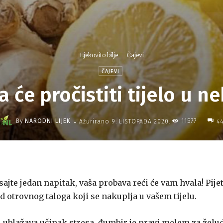
Ljekovito bilje
Čajevi
ČAJEVI
 će pročistiti tijelo u ne
-
By
NARODNI LIJEK
11577
Ažurirano
9. LISTOPADA 2020.
4
ajte jedan napitak, vaša probava reći će vam hvala! Pije
od otrovnog taloga koji se nakuplja u vašem tijelu.
i ublažava učinak stresa, đumbir je pravi melem za želu