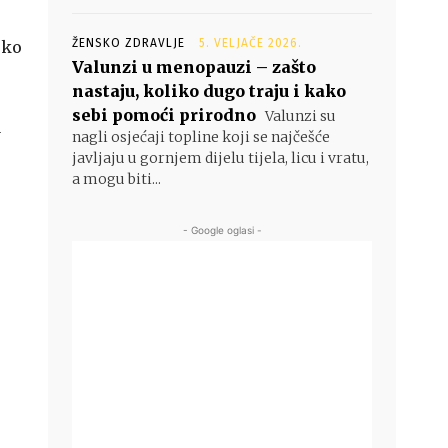
ŽENSKO ZDRAVLJE
5. VELJAČE 2026.
oko
Valunzi u menopauzi – zašto
nastaju, koliko dugo traju i kako
sebi pomoći prirodno
Valunzi su
a
nagli osjećaji topline koji se najčešće
javljaju u gornjem dijelu tijela, licu i vratu,
a mogu biti...
- Google oglasi -