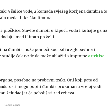
pitak: 4 šalice vode, 2 komada svježeg korijena đumbira (
malo meda ili krišku limuna.
e ploškice. Stavite đumbir u kipuću vodu i kuhajte ga n
 dodajte med i limun po želji.
tvima đumbir može pomoći kod boli u zglobovima i
je studije čak tvrde da može ublažiti simptome
artritisa
.
organe, posebno na probavni trakt. Oni koji pate od
adutosti mogu popiti đumbir prokuhan u vreloj vodi.
an želudac jer će poboljšati rad crijeva.
- Google oglasi -