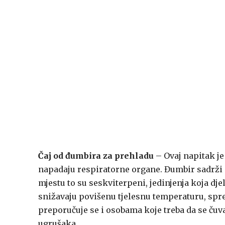
Čaj od đumbira za prehladu
– Ovaj napitak je 
napadaju respiratorne organe. Đumbir sadrži d
mjestu to su seskviterpeni, jedinjenja koja dje
snižavaju povišenu tjelesnu temperaturu, spreč
preporučuje se i osobama koje treba da se čuv
ugrušaka.