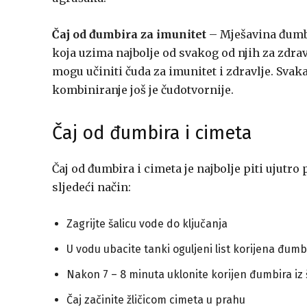
Čaj od đumbira za imunitet
– Mješavina đumbi
koja uzima najbolje od svakog od njih za zdra
mogu učiniti čuda za imunitet i zdravlje. Sva
kombiniranje još je čudotvornije.
Čaj od đumbira i cimeta
Čaj od đumbira i cimeta je najbolje piti ujutro 
sljedeći način:
Zagrijte šalicu vode do ključanja
U vodu ubacite tanki oguljeni list korijena đumbi
Nakon 7 – 8 minuta uklonite korijen đumbira iz 
Čaj začinite žličicom cimeta u prahu