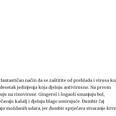
fantastičan način da se zaštitite od prehlada i virusa ko
esetak jedinjenja koja djeluju antivirusno. Na prvom
luju na rinoviruse. Gingerol i šogaoli smanjuju bol,
avaju kašalj i djeluju blago umirujuće. Đumbir čaj
aju moždanih udara, jer đumbir sprječava stvaranje krv