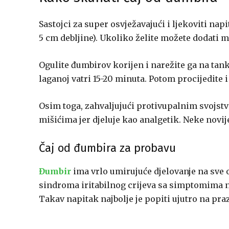
Sastojci za super osvježavajući i ljekoviti na
5 cm debljine). Ukoliko želite možete dodati 
Ogulite đumbirov korijen i narežite ga na tank
laganoj vatri 15-20 minuta. Potom procijedite i
Osim toga, zahvaljujući protivupalnim svojs
mišićima jer djeluje kao analgetik. Neke novi
Čaj od đumbira za probavu
Đumbir
ima vrlo umirujuće djelovanje na sve 
sindroma iritabilnog crijeva sa simptomima n
Takav napitak najbolje je popiti ujutro na praz