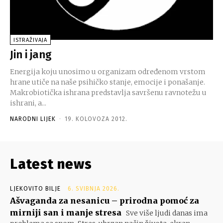
ISTRAŽIVAJA
Jin i jang
Energija koju unosimo u organizam određenom vrstom
hrane utiče na naše psihičko stanje, emocije i ponašanje.
Makrobiotička ishrana predstavlja savršenu ravnotežu u
ishrani, a...
NARODNI LIJEK
-
19. KOLOVOZA 2012.
Latest news
LJEKOVITO BILJE
6. SVIBNJA 2026.
Ašvaganda za nesanicu – prirodna pomoć za
mirniji san i manje stresa
Sve više ljudi danas ima