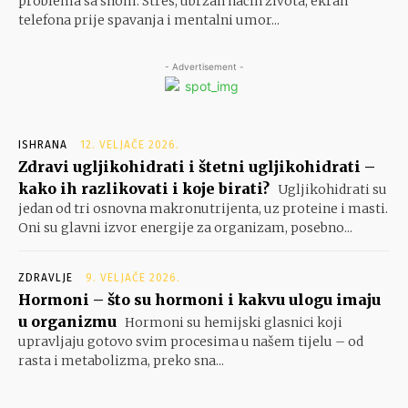
problema sa snom. Stres, ubrzan način života, ekran
telefona prije spavanja i mentalni umor...
- Advertisement -
ISHRANA
12. VELJAČE 2026.
Zdravi ugljikohidrati i štetni ugljikohidrati –
kako ih razlikovati i koje birati?
Ugljikohidrati su
jedan od tri osnovna makronutrijenta, uz proteine i masti.
Oni su glavni izvor energije za organizam, posebno...
ZDRAVLJE
9. VELJAČE 2026.
Hormoni – što su hormoni i kakvu ulogu imaju
u organizmu
Hormoni su hemijski glasnici koji
upravljaju gotovo svim procesima u našem tijelu – od
rasta i metabolizma, preko sna...