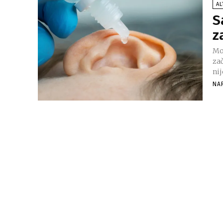
AL
S
z
Mo
za
nij
NA