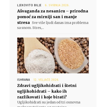
LJEKOVITO BILJE
6. SVIBNJA 2026.
Ašvaganda za nesanicu – prirodna
pomoć za mirniji san i manje
stresa
Sve više ljudi danas ima problema
sa snom. Stres,...
ISHRANA
12. VELJAČE 2026.
Zdravi ugljikohidrati i štetni
ugljikohidrati – kako ih
razlikovati i koje birati?
Ugljikohidrati su jedan od tri osnovna