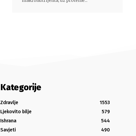
makronutrijenta, uz proteine...
Kategorije
Zdravlje
1553
Ljekovito bilje
579
Ishrana
544
Savjeti
490