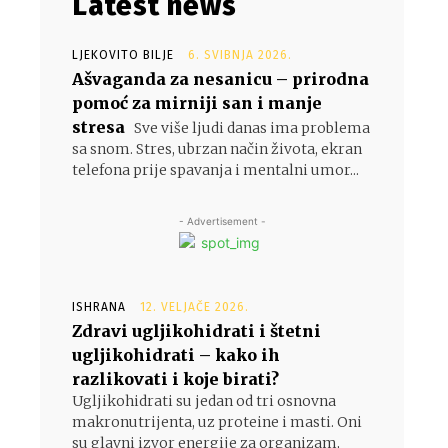
Latest news
LJEKOVITO BILJE
6. SVIBNJA 2026.
Ašvaganda za nesanicu – prirodna
pomoć za mirniji san i manje
stresa
Sve više ljudi danas ima problema
sa snom. Stres, ubrzan način života, ekran
telefona prije spavanja i mentalni umor...
- Advertisement -
ISHRANA
12. VELJAČE 2026.
Zdravi ugljikohidrati i štetni
ugljikohidrati – kako ih
razlikovati i koje birati?
Ugljikohidrati su jedan od tri osnovna
makronutrijenta, uz proteine i masti. Oni
su glavni izvor energije za organizam,