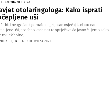
TERNATIVNA MEDICINA
avjet otolaringologa: Kako isprati
ačepljene uši
že biti neugodan i pomalo neprijatan osjećaj kada su nam
čepljene uši, posebno kada nas to sprječava da jasno čujemo. Iako
e uvijek bolno,...
RODNI LIJEK
-
12. KOLOVOZA 2023.