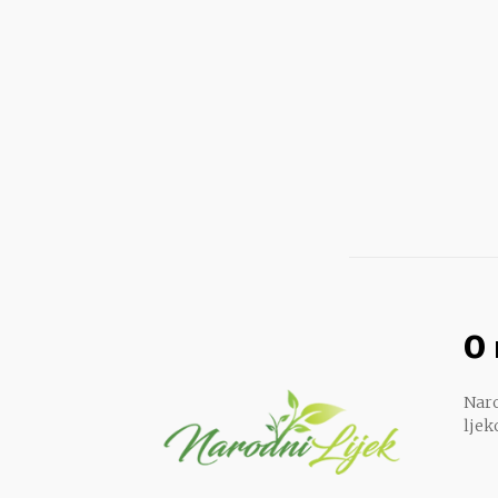
O
Naro
ljek