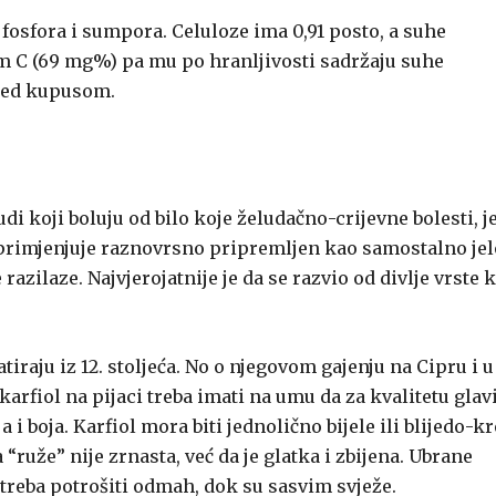
 fosfora i sumpora. Celuloze ima 0,91 posto, a suhe
nom C (69 mg%) pa mu po hranljivosti sadržaju suhe
pred kupusom.
udi koji boluju od bilo koje želudačno-crijevne bolesti, j
primjenjuje raznovrsno pripremljen kao samostalno jel
 razilaze. Najvjerojatnije je da se razvio od divlje vrste 
tiraju iz 12. stoljeća. No o njegovom gajenju na Cipru i u
 karfiol na pijaci treba imati na umu da za kvalitetu glav
 i boja. Karfiol mora biti jednolično bijele ili blijedo-k
“ruže” nije zrnasta, već da je glatka i zbijena. Ubrane
ih treba potrošiti odmah, dok su sasvim svježe.