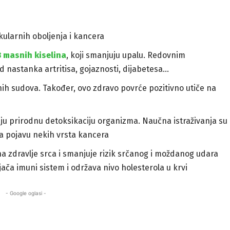
kularnih oboljenja i kancera
 masnih kiselina
, koji smanjuju upalu. Redovnim
 nastanka artritisa, gojaznosti, dijabetesa…
vnih sudova. Također, ovo zdravo povrće pozitivno utiče na
iraju prirodnu detoksikaciju organizma. Naučna istraživanja su
na pojavu nekih vrsta kancera
no na zdravlje srca i smanjuje rizik srčanog i moždanog udara
ača imuni sistem i održava nivo holesterola u krvi
- Google oglasi -