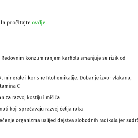
ola pročitajte
ovdje
.
um. Redovnim konzumiranjem karfiola smanjuje se rizik od
9, minerale i korisne fitohemikalije. Dobar je izvor vlakana,
itamina C
n za razvoj kostiju i mišića
ati koji sprečavaju razvoj ćelija raka
ćenje organizma uslijed dejstva slobodnih radikala jer sadrž