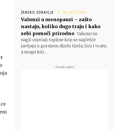
ŽENSKO ZDRAVLJE
5. VELJAČE 2026.
Valunzi u menopauzi – zašto
nastaju, koliko dugo traju i kako
sebi pomoći prirodno
Valunzi su
nagli osjećaji topline koji se najčešće
javljaju u gornjem dijelu tijela, licu i vratu,
a mogu biti...
er
o
- Google oglasi -
koja
ice
rem