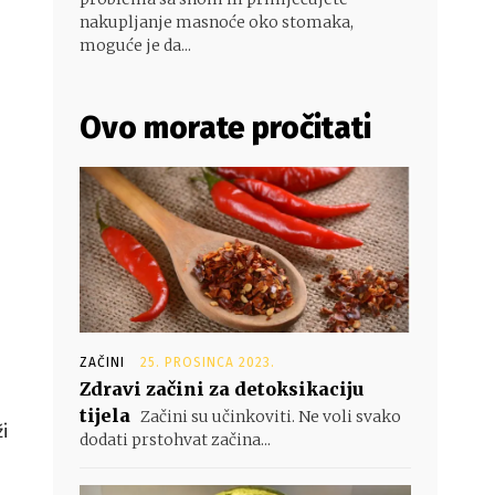
nakupljanje masnoće oko stomaka,
moguće je da...
Ovo morate pročitati
ZAČINI
25. PROSINCA 2023.
Zdravi začini za detoksikaciju
tijela
Začini su učinkoviti. Ne voli svako
i
dodati prstohvat začina...