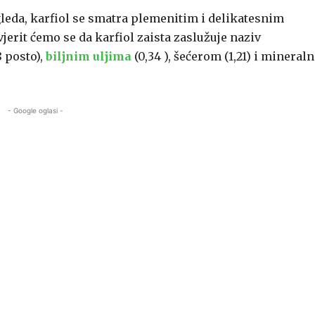
gleda, karfiol se smatra plemenitim i delikatesnim
jerit ćemo se da karfiol zaista zaslužuje naziv
8 posto),
biljnim uljima
(0,34 ), šećerom (1,21) i mineral
- Google oglasi -