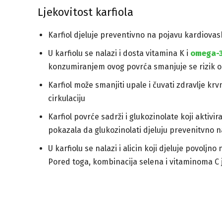
Ljekovitost karfiola
Karfiol djeluje preventivno na pojavu kardiovas
U karfiolu se nalazi i dosta vitamina K i
omega-3
konzumiranjem ovog povrća smanjuje se rizik od
Karfiol može smanjiti upale i čuvati zdravlje kr
cirkulaciju
Karfiol povrće sadrži i glukozinolate koji aktiv
pokazala da glukozinolati djeluju prevenitvno 
U karfiolu se nalazi i alicin koji djeluje povolj
Pored toga, kombinacija selena i vitaminoma C j