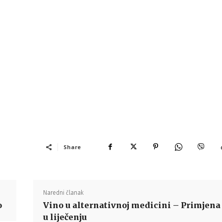
Share
Naredni članak
o
Vino u alternativnoj medicini – Primjena
u liječenju