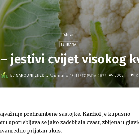
Ishrana
ISHRANA
 – jestivi cvijet visokog k
-
By
NARODNI LIJEK
5003
Ažurirano
13. LISTOPADA 2022.
0
i najvažnije prehrambene sastojke.
Karfiol
je kupusno
nu upotrebljava se jako zadebljala cvast, zbijena u glav
 izvanredno prijatan ukus.