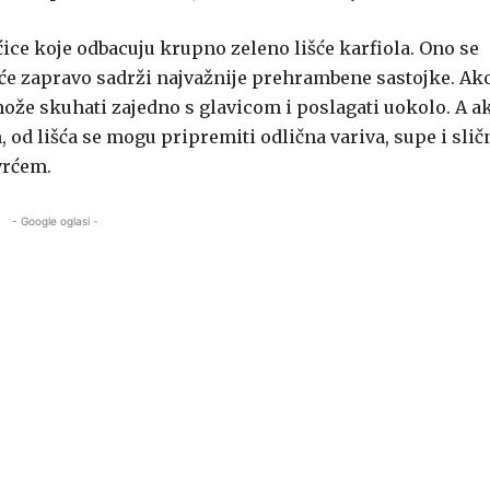
ce koje odbacuju krupno zeleno lišće karfiola. Ono se
lišće zapravo sadrži najvažnije prehrambene sastojke. Ak
 može skuhati zajedno s glavicom i poslagati uokolo. A a
 od lišća se mogu pripremiti odlična variva, supe i slič
vrćem.
- Google oglasi -