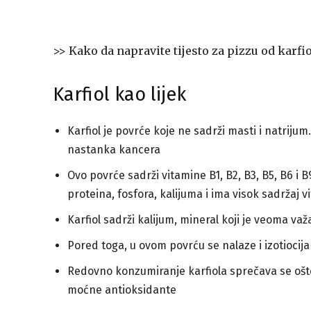
>> Kako da napravite tijesto za pizzu od karfi
Karfiol kao lijek
Karfiol je povrće koje ne sadrži masti i natrij
nastanka kancera
Ovo povrće sadrži vitamine B1, B2, B3, B5, B6 i B
proteina, fosfora, kalijuma i ima visok sadržaj v
Karfiol sadrži kalijum, mineral koji je veoma važa
Pored toga, u ovom povrću se nalaze i izotiocijan
Redovno konzumiranje karfiola sprečava se ošte
moćne antioksidante