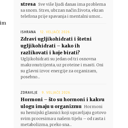
stresa
Sve više ljudi danas ima problema
sa snom. Stres, ubrzan način života, ekran
telefona prije spavanja i mentalni umor...
nim
ISHRANA
12. VELJAČE 2026.
Zdravi ugljikohidrati i štetni
ugljikohidrati – kako ih
razlikovati i koje birati?
Ugljikohidrati su jedan od tri osnovna
makronutrijenta, uz proteine i masti. Oni
su glavni izvor energije za organizam,
posebno...
ZDRAVLJE
9. VELJAČE 2026.
Hormoni – što su hormoni i kakvu
ulogu imaju u organizmu
Hormoni
su hemijski glasnici koji upravljaju gotovo
svim procesima u našem tijelu – od rasta i
metabolizma, preko sna...