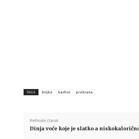
TAGS
biljke
karfiol
prehrana
Prethodni članak
Dinja voće koje je slatko a niskokaloričn