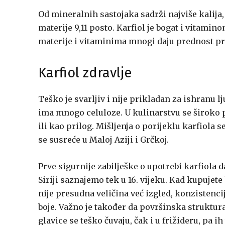
Od mineralnih sastojaka sadrži najviše kalija,
materije 9,11 posto. Karfiol je bogat i vitami
materije i vitaminima mnogi daju prednost 
Karfiol zdravlje
Teško je svarljiv i nije prikladan za ishranu lj
ima mnogo celuloze. U kulinarstvu se široko 
ili kao prilog. Mišljenja o porijeklu karfiola se
se susreće u Maloj Aziji i Grčkoj.
Prve sigurnije zabilješke o upotrebi karfiola da
Siriji saznajemo tek u 16. vijeku. Kad kupujete
nije presudna veličina već izgled, konzistencija
boje. Važno je također da površinska struktura 
glavice se teško čuvaju, čak i u frižideru, pa 