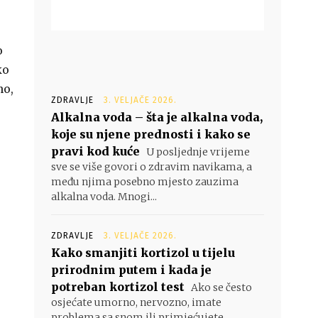
o
ko
no,
ZDRAVLJE
3. VELJAČE 2026.
Alkalna voda – šta je alkalna voda,
koje su njene prednosti i kako se
pravi kod kuće
U posljednje vrijeme
sve se više govori o zdravim navikama, a
među njima posebno mjesto zauzima
alkalna voda. Mnogi...
ZDRAVLJE
3. VELJAČE 2026.
Kako smanjiti kortizol u tijelu
prirodnim putem i kada je
potreban kortizol test
Ako se često
osjećate umorno, nervozno, imate
problema sa snom ili primjećujete