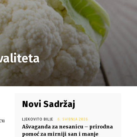
valiteta
Novi Sadržaj
LJEKOVITO BILJE
6. SVIBNJA 2026.
icu
Ašvaganda za nesanicu – prirodna
pomoć za mirniji san i manje