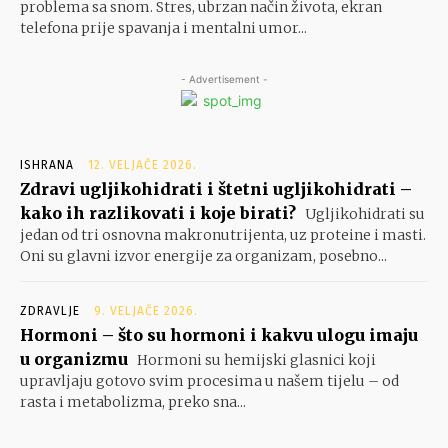
problema sa snom. Stres, ubrzan način života, ekran
telefona prije spavanja i mentalni umor...
- Advertisement -
ISHRANA
12. VELJAČE 2026.
Zdravi ugljikohidrati i štetni ugljikohidrati –
kako ih razlikovati i koje birati?
Ugljikohidrati su
jedan od tri osnovna makronutrijenta, uz proteine i masti.
Oni su glavni izvor energije za organizam, posebno...
ZDRAVLJE
9. VELJAČE 2026.
Hormoni – što su hormoni i kakvu ulogu imaju
u organizmu
Hormoni su hemijski glasnici koji
upravljaju gotovo svim procesima u našem tijelu – od
rasta i metabolizma, preko sna...