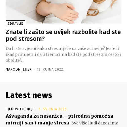
ZDRAVLJE
Znate li zašto se uvijek razbolite kad ste
pod stresom?
Da li ste svjesni kako stres utječe na vaše zdravlje? Jeste li
ikad primijetili da u trenucima kad ste pod stresom često i
obolite?...
NARODNI LIJEK
-
13. RUJNA 2022.
Latest news
LJEKOVITO BILJE
6. SVIBNJA 2026.
Ašvaganda za nesanicu – prirodna pomoć za
mirniji san i manje stresa
Sve više ljudi danas ima