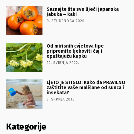
Saznajte šta sve liječi japanska
jabuka – kaki
9. STUDENOGA 2020.
Od mirisnih cvjetova lipe
pripremite ljekoviti čaj i
opuštajuću kupku
22. SVIBNJA 2022.
LjETO JE STIGLO: Kako da PRAVILNO
zaštitite vaše mališane od sunca i
insekata?
3. SRPNJA 2016.
Kategorije