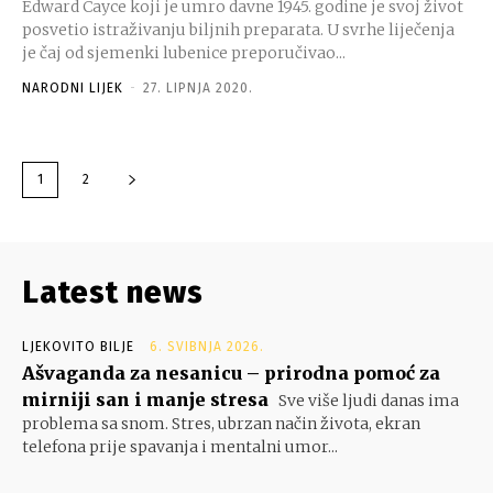
Edward Cayce koji je umro davne 1945. godine je svoj život
posvetio istraživanju biljnih preparata. U svrhe liječenja
je čaj od sjemenki lubenice preporučivao...
NARODNI LIJEK
-
27. LIPNJA 2020.
1
2
Latest news
LJEKOVITO BILJE
6. SVIBNJA 2026.
Ašvaganda za nesanicu – prirodna pomoć za
mirniji san i manje stresa
Sve više ljudi danas ima
problema sa snom. Stres, ubrzan način života, ekran
telefona prije spavanja i mentalni umor...