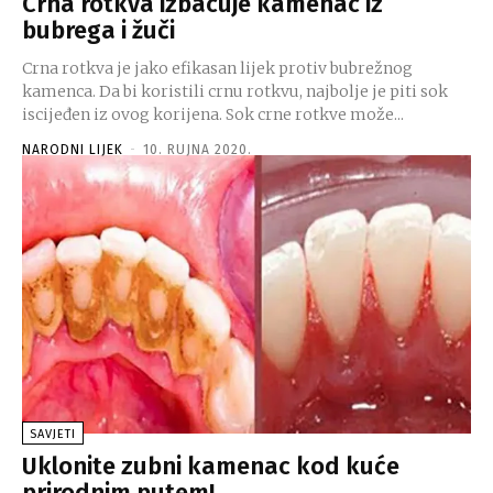
Crna rotkva izbacuje kamenac iz
bubrega i žuči
Crna rotkva je jako efikasan lijek protiv bubrežnog
kamenca. Da bi koristili crnu rotkvu, najbolje je piti sok
iscijeđen iz ovog korijena. Sok crne rotkve može...
NARODNI LIJEK
-
10. RUJNA 2020.
SAVJETI
Uklonite zubni kamenac kod kuće
prirodnim putem!