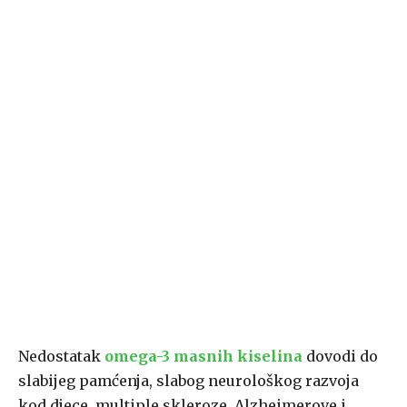
Nedostatak
omega-3 masnih kiselina
dovodi do
slabijeg pamćenja, slabog neurološkog razvoja
kod djece, multiple skleroze, Alzheimerove i