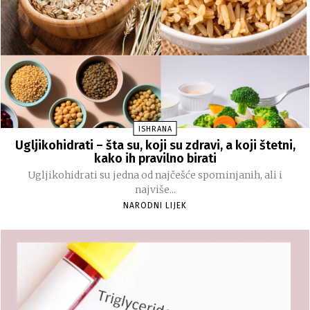
ISHRANA
Ugljikohidrati – šta su, koji su zdravi, a koji štetni,
kako ih pravilno birati
Ugljikohidrati su jedna od najčešće spominjanih, ali i
najviše...
NARODNI LIJEK