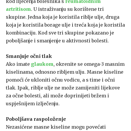
kod liječenja bolesnika s
reumatoidnim
artritisom
. U istraživanju su korištene tri
skupine. Jedna koja je koristila riblje ulje, druga
koja je koristila borage ulje i treća koja je koristila
kombinaciju. Kod sve tri skupine pokazano je
poboljšanje i smanjenje u aktivnosti bolesti.
Smanjuje očni tlak
Ako imate
glaukom
, okrenite se omega-3 masnim
kiselinama, odnosno ribljem ulju. Masne kiseline
pomoći će ukloniti očnu vodicu, a s time i očni
tlak. Ipak, riblje ulje ne može zamijeniti lijekove
za očne bolesti, ali može doprinijeti bržem i
uspješnijem izlječenju.
Poboljšava raspoloženje
Nezasićene masne kiseline mogu povećati