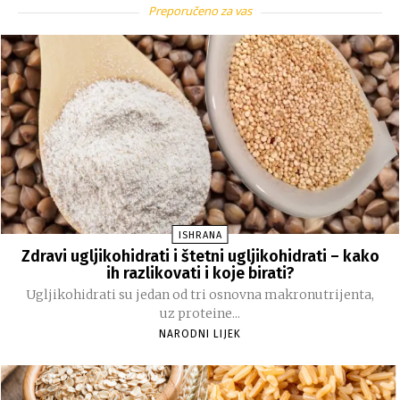
Preporučeno za vas
ISHRANA
Zdravi ugljikohidrati i štetni ugljikohidrati – kako
ih razlikovati i koje birati?
Ugljikohidrati su jedan od tri osnovna makronutrijenta,
uz proteine...
NARODNI LIJEK