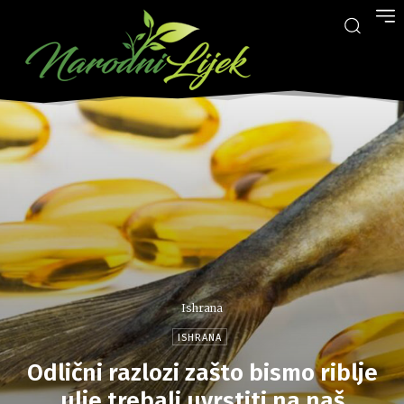
Ishrana
ISHRANA
Odlični razlozi zašto bismo riblje
ulje trebali uvrstiti na naš