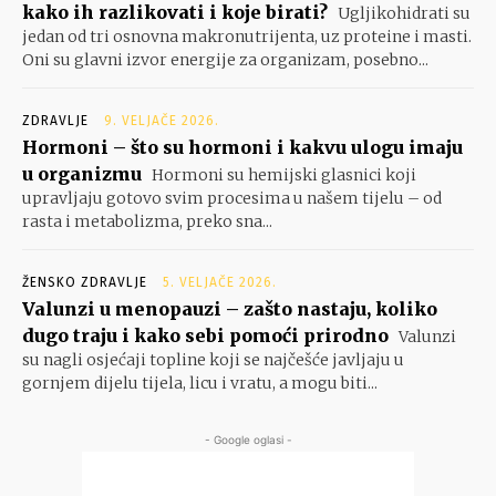
kako ih razlikovati i koje birati?
Ugljikohidrati su
jedan od tri osnovna makronutrijenta, uz proteine i masti.
Oni su glavni izvor energije za organizam, posebno...
ZDRAVLJE
9. VELJAČE 2026.
Hormoni – što su hormoni i kakvu ulogu imaju
u organizmu
Hormoni su hemijski glasnici koji
upravljaju gotovo svim procesima u našem tijelu – od
rasta i metabolizma, preko sna...
ŽENSKO ZDRAVLJE
5. VELJAČE 2026.
Valunzi u menopauzi – zašto nastaju, koliko
dugo traju i kako sebi pomoći prirodno
Valunzi
su nagli osjećaji topline koji se najčešće javljaju u
gornjem dijelu tijela, licu i vratu, a mogu biti...
- Google oglasi -