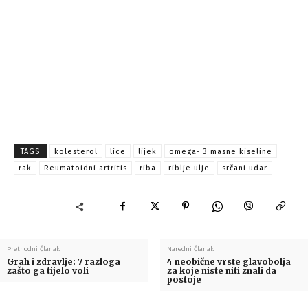
TAGS
kolesterol
lice
lijek
omega- 3 masne kiseline
rak
Reumatoidni artritis
riba
riblje ulje
srčani udar
Prethodni članak
Naredni članak
Grah i zdravlje: 7 razloga
4 neobične vrste glavobolja
zašto ga tijelo voli
za koje niste niti znali da
postoje