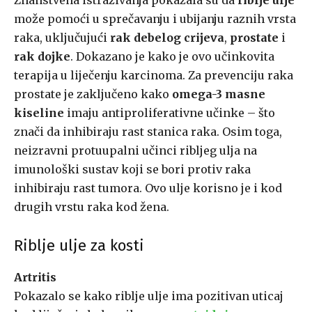
Znanstvena istraživanja pokazala su da
riblje ulje
može pomoći u sprečavanju i ubijanju raznih vrsta
raka, uključujući
rak debelog crijeva
,
prostate
i
rak dojke
. Dokazano je kako je ovo učinkovita
terapija u liječenju karcinoma. Za prevenciju raka
prostate je zaključeno kako
omega-3 masne
kiseline
imaju antiproliferativne učinke – što
znači da inhibiraju rast stanica raka. Osim toga,
neizravni protuupalni učinci ribljeg ulja na
imunološki sustav koji se bori protiv raka
inhibiraju rast tumora. Ovo ulje korisno je i kod
drugih vrstu raka kod žena.
Riblje ulje za kosti
Artritis
Pokazalo se kako riblje ulje ima pozitivan uticaj