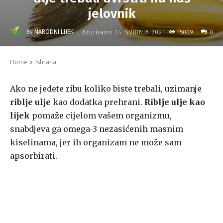
jelovnik
-
By
NARODNI LIJEK
15009
Ažurirano
24. SVIBNJA 2021.
0
Home
Ishrana
Ako ne jedete ribu koliko biste trebali, uzimanje
riblje ulje
kao dodatka prehrani.
Riblje ulje kao
lijek
pomaže cijelom vašem organizmu,
snabdjeva ga omega-3 nezasićenih masnim
kiselinama, jer ih organizam ne može sam
apsorbirati.