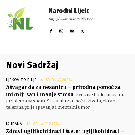
Narodni Lijek
http://www.narodnilijek.com
Novi Sadržaj
LJEKOVITO BILJE
6. SVIBNJA 2026.
Ašvaganda za nesanicu – prirodna pomoć za
mirniji san i manje stresa
Sve više ljudi danas ima
problema sa snom. Stres, ubrzan način života, ekran
telefona prije spavanja i mentalni umor...
ISHRANA
12. VELJAČE 2026.
Zdravi ugljikohidrati i štetni ugljikohidrati –