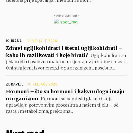
telefona prije spavanja i mentalni umor...
- Advertisement -
ISHRANA
12. VELJAČE 2026.
Zdravi ugljikohidrati i štetni ugljikohidrati –
kako ih razlikovati i koje birati?
Ugljikohidrati su
jedan od tri osnovna makronutrijenta, uz proteine i masti.
Oni su glavni izvor energije za organizam, posebno...
ZDRAVLJE
9. VELJAČE 2026.
Hormoni – što su hormoni i kakvu ulogu imaju
u organizmu
Hormoni su hemijski glasnici koji
upravljaju gotovo svim procesima u našem tijelu – od
rasta i metabolizma, preko sna...