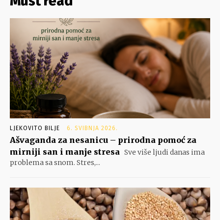
Must read
LJEKOVITO BILJE
6. SVIBNJA 2026.
Ašvaganda za nesanicu – prirodna pomoć za
mirniji san i manje stresa
Sve više ljudi danas ima
problema sa snom. Stres,...