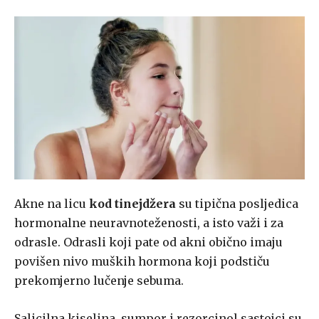
Akne na licu
kod tinejdžera
su tipična posljedica
hormonalne neuravnoteženosti, a isto važi i za
odrasle. Odrasli koji pate od akni obično imaju
povišen nivo muških hormona koji podstiču
prekomjerno lučenje sebuma.
Salicilna kiselina, sumpor i rezorcinol sastojci su