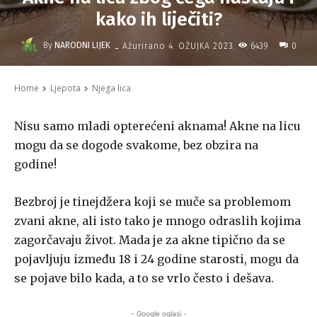
kako ih liječiti?
-
By
NARODNI LIJEK
6439
Ažurirano
4. OŽUJKA 2023.
0
Home
Ljepota
Njega lica
Nisu samo mladi opterećeni aknama! Akne na licu
mogu da se dogode svakome, bez obzira na
godine!
Bezbroj je tinejdžera koji se muče sa problemom
zvani akne, ali isto tako je mnogo odraslih kojima
zagorčavaju život. Mada je za akne tipično da se
pojavljuju između 18 i 24 godine starosti, mogu da
se pojave bilo kada, a to se vrlo često i dešava.
- Google oglasi -