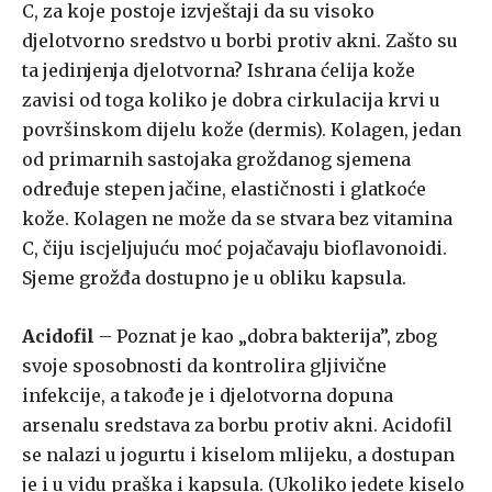
C, za koje postoje izvještaji da su visoko
djelotvorno sredstvo u borbi protiv akni. Zašto su
ta jedinjenja djelotvorna? Ishrana ćelija kože
zavisi od toga koliko je dobra cirkulacija krvi u
površinskom dijelu kože (dermis). Kolagen, jedan
od primarnih sastojaka groždanog sjemena
određuje stepen jačine, elastičnosti i glatkoće
kože. Kolagen ne može da se stvara bez vitamina
C, čiju iscjeljujuću moć pojačavaju bioflavonoidi.
Sjeme grožđa dostupno je u obliku kapsula.
Acidofil
– Poznat je kao „dobra bakterija”, zbog
svoje sposobnosti da kontrolira gljivične
infekcije, a takođe je i djelotvorna dopuna
arsenalu sredstava za borbu protiv akni. Acidofil
se nalazi u jogurtu i kiselom mlijeku, a dostupan
je i u vidu praška i kapsula. (Ukoliko jedete kiselo