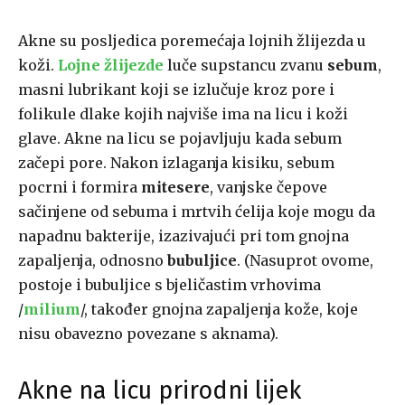
Akne su posljedica poremećaja lojnih žlijezda u
koži.
Lojne žlijezde
luče supstancu zvanu
sebum
,
masni lubrikant koji se izlučuje kroz pore i
folikule dlake kojih najviše ima na licu i koži
glave. Akne na licu se pojavljuju kada sebum
začepi pore. Nakon izlaganja kisiku, sebum
pocrni i formira
mitesere
, vanjske čepove
sačinjene od sebuma i mrtvih ćelija koje mogu da
napadnu bakterije, izazivajući pri tom gnojna
zapaljenja, odnosno
bubuljice
. (Nasuprot ovome,
postoje i bubuljice s bjeličastim vrhovima
/
milium
/, također gnojna zapaljenja kože, koje
nisu obavezno povezane s aknama).
Akne na licu prirodni lijek