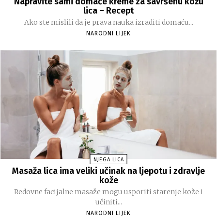
Napravite sami domaće kreme za savršenu kožu
lica – Recept
Ako ste mislili da je prava nauka izraditi domaću...
NARODNI LIJEK
NJEGA LICA
Masaža lica ima veliki učinak na ljepotu i zdravlje
kože
Redovne facijalne masaže mogu usporiti starenje kože i
učiniti...
NARODNI LIJEK