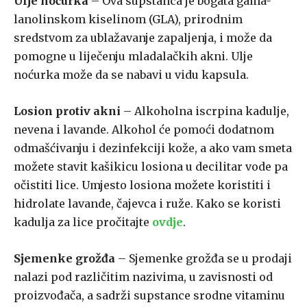
Ulje noćurka
– Ova supstanca je bogata gama-
lanolinskom kiselinom (GLA), prirodnim
sredstvom za ublažavanje zapaljenja, i može da
pomogne u liječenju mladalačkih akni. Ulje
noćurka može da se nabavi u vidu kapsula.
Losion protiv akni
– Alkoholna iscrpina kadulje,
nevena i lavande. Alkohol će pomoći dodatnom
odmašćivanju i dezinfekciji kože, a ako vam smeta
možete stavit kašikicu losiona u decilitar vode pa
očistiti lice. Umjesto losiona možete koristiti i
hidrolate lavande, čajevca i ruže. Kako se koristi
kadulja za lice pročitajte
ovdje
.
Sjemenke grožđa
– Sjemenke grožđa se u prodaji
nalazi pod različitim nazivima, u zavisnosti od
proizvođača, a sadrži supstance srodne vitaminu