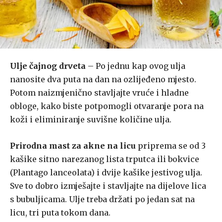
Ulje čajnog drveta
– Po jednu kap ovog ulja
nanosite dva puta na dan na ozlijeđeno mjesto.
Potom naizmjenično stavljajte vruće i hladne
obloge, kako biste potpomogli otvaranje pora na
koži i eliminiranje suvišne količine ulja.
Prirodna mast za akne na licu
priprema se od 3
kašike sitno narezanog lista trputca ili bokvice
(Plantago lanceolata) i dvije kašike jestivog ulja.
Sve to dobro izmješajte i stavljajte na dijelove lica
s bubuljicama. Ulje treba držati po jedan sat na
licu, tri puta tokom dana.