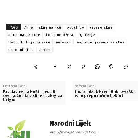
TAGS
Akne
akne na licu
bubuljice
crvene akne
hormonalne akne
kod tinejdžera
liječenje
ljekovito bilje za akne
miteseri
najbolje rješenje za akne
prirodni lijek
sebum
Prethodni članak
Naredni članak
Bradavice na koži – jesu li
Imate nizak krvni tlak, evo šta
ove kožne izrasline razlog za
vam preporučuju ljekari
brigu?
Narodni Lijek
http://www.narodnilijek.com