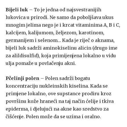
Bijeli luk
– To je jedna od najsvestranijih
lukovica u prirodi. Ne samo da poboljšava ukus
mnogim jelima nego je i krcat vitaminima A, B i C,
kalcijem, kalijumom, željezom, karotinom,
germanijem i selenom… Kada je riječ o aknama,
bijeli luk sadrži aminokiselinu alicin (drugo ime
za alildisulfid), koja primijenjena lokalno u vidu
ulja pomaže u povlačenju akni.
Pčelinji polen
– Polen sadrži bogatu
koncentraciju nukleinskih kiselina. Kada se
primjene lokalno, ove supstance prodiru kroz
površinu kože hraneći na taj način ćelije i tkiva
epiderma, i djelujući na akne kao sredstvo za
čišćenje. Polen može da se uzima i oralno.