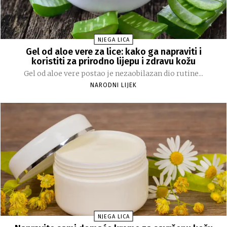
NJEGA LICA
Gel od aloe vere za lice: kako ga napraviti i
koristiti za prirodno lijepu i zdravu kožu
Gel od aloe vere postao je nezaobilazan dio rutine...
NARODNI LIJEK
NJEGA LICA