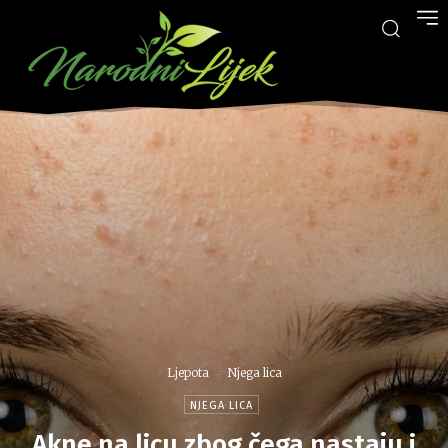
Ljepota
Njega lica
NJEGA LICA
Akne na licu zbog čega nastaju i