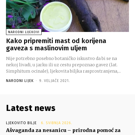
NARODNI LIJEKOVI
Kako pripremiti mast od korijena
gaveza s maslinovim uljem
Nije potrebno posebno botaničko iskustvo da bi se na
nekoj livadi, u jarku ili uz cestu prepoznao gavez (lat.
Simphitum ocinale), ljekovita biljka rasprostranjena,...
NARODNI LIJEK
-
9. VELJAČE 2021.
Latest news
LJEKOVITO BILJE
6. SVIBNJA 2026.
Ašvaganda za nesanicu – prirodna pomoć za