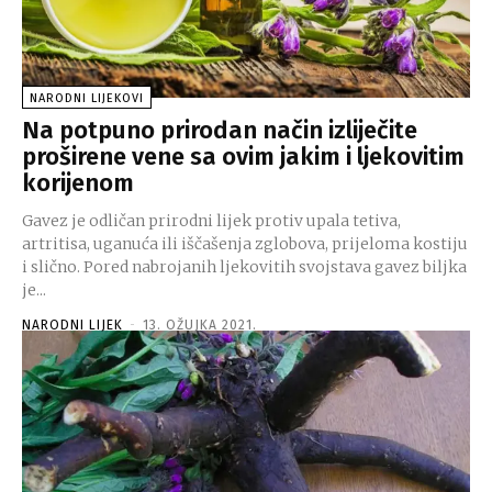
NARODNI LIJEKOVI
Na potpuno prirodan način izliječite
proširene vene sa ovim jakim i ljekovitim
korijenom
Gavez je odličan prirodni lijek protiv upala tetiva,
artritisa, uganuća ili iščašenja zglobova, prijeloma kostiju
i slično. Pored nabrojanih ljekovitih svojstava gavez biljka
je...
NARODNI LIJEK
-
13. OŽUJKA 2021.