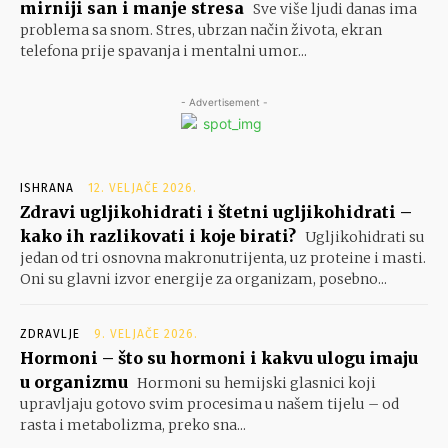
mirniji san i manje stresa
Sve više ljudi danas ima
problema sa snom. Stres, ubrzan način života, ekran
telefona prije spavanja i mentalni umor...
- Advertisement -
ISHRANA
12. VELJAČE 2026.
Zdravi ugljikohidrati i štetni ugljikohidrati –
kako ih razlikovati i koje birati?
Ugljikohidrati su
jedan od tri osnovna makronutrijenta, uz proteine i masti.
Oni su glavni izvor energije za organizam, posebno...
ZDRAVLJE
9. VELJAČE 2026.
Hormoni – što su hormoni i kakvu ulogu imaju
u organizmu
Hormoni su hemijski glasnici koji
upravljaju gotovo svim procesima u našem tijelu – od
rasta i metabolizma, preko sna...