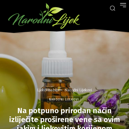
Ljekovito bilje
Narodni Lijekovi
NARODNI LIJEKOVI
Na potpuno prirodan način
izliječite proširene vene sa ovim
jakim i ljekovitim korijenom