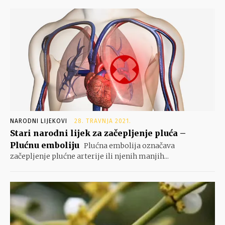
NARODNI LIJEKOVI
28. TRAVNJA 2021.
Stari narodni lijek za začepljenje pluća –
Plućnu emboliju
Plućna embolija označava
začepljenje plućne arterije ili njenih manjih...