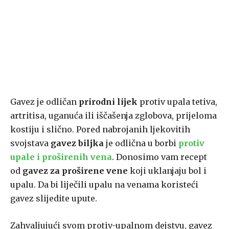
Gavez je odličan
prirodni lijek
protiv upala tetiva,
artritisa, uganuća ili iščašenja zglobova, prijeloma
kostiju i slično. Pored nabrojanih ljekovitih
svojstava
gavez biljka
je odlična u borbi
protiv
upale i proširenih vena
. Donosimo vam recept
od
gavez za proširene vene
koji uklanjaju bol i
upalu. Da bi liječili upalu na venama koristeći
gavez slijedite upute.
Zahvaljujući svom protiv-upalnom dejstvu, gavez