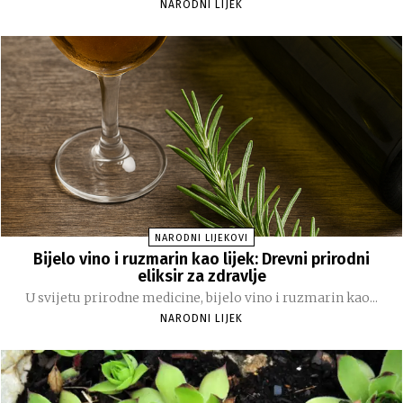
NARODNI LIJEK
NARODNI LIJEKOVI
Bijelo vino i ruzmarin kao lijek: Drevni prirodni
eliksir za zdravlje
U svijetu prirodne medicine, bijelo vino i ruzmarin kao...
NARODNI LIJEK