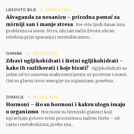
LJEKOVITO BILJE
6. SVIBNJA 2026.
Ašvaganda za nesanicu – prirodna pomoć za
mirniji san i manje stresa
Sve više ljudi danas ima
problema sa snom. Stres, ubrzan način života, ekran
telefona prije spavanja i mentalni umor...
ISHRANA
12. VELJAČE 2026.
Zdravi ugljikohidrati i štetni ugljikohidrati –
kako ih razlikovati i koje birati?
Ugljikohidrati su
jedan od tri osnovna makronutrijenta, uz proteine i masti.
Oni su glavni izvor energije za organizam, posebno...
ZDRAVLJE
9. VELJAČE 2026.
Hormoni – što su hormoni i kakvu ulogu imaju
u organizmu
Hormoni su hemijski glasnici koji
upravljaju gotovo svim procesima u našem tijelu – od
rasta i metabolizma, preko sna...