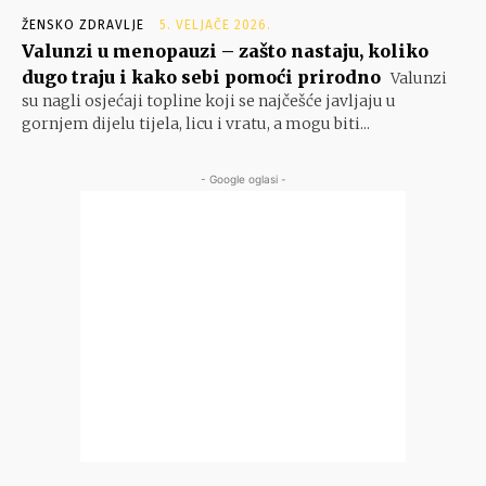
ŽENSKO ZDRAVLJE
5. VELJAČE 2026.
Valunzi u menopauzi – zašto nastaju, koliko
dugo traju i kako sebi pomoći prirodno
Valunzi
su nagli osjećaji topline koji se najčešće javljaju u
gornjem dijelu tijela, licu i vratu, a mogu biti...
- Google oglasi -