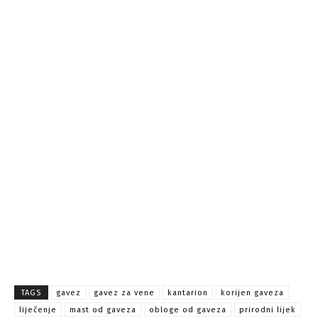
TAGS
gavez
gavez za vene
kantarion
korijen gaveza
liječenje
mast od gaveza
obloge od gaveza
prirodni lijek