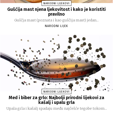
NARODNI LIJEKOVI
Gušćija mast njena ljekovitost i kako je koristiti
pravilno
Guščja mast (poznata i kao guščija mast) jedan...
NARODNI LIJEK
NARODNI LIJEKOVI
Med i biber za grlo: Najbolji prirodni lijekovi za
kašalj i upalu grla
Upala grla i kašalj spadaju među najčešće tegobe tokom...