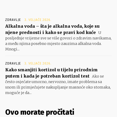
ZDRAVLJE
3. VELJAČE 2026.
Alkalna voda – šta je alkalna voda, koje su
njene prednosti i kako se pravi kod kuće
U
posljednje vrijeme sve se više govori o zdravim navikama,
a među njima posebno mjesto zauzima alkalna voda.
Mnogi...
ZDRAVLJE
3. VELJAČE 2026.
Kako smanjiti kortizol u tijelu prirodnim
putem i kada je potreban kortizol test
Ako se
često osjećate umorno, nervozno, imate problema sa
snom ili primjećujete nakupljanje masnoće oko stomaka,
moguće je da...
Ovo morate pročitati