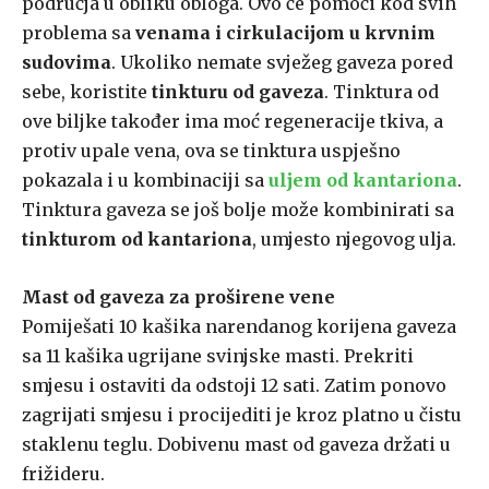
područja u obliku obloga. Ovo će pomoći kod svih
problema sa
venama i cirkulacijom u krvnim
sudovima
. Ukoliko nemate svježeg gaveza pored
sebe, koristite
tinkturu od gaveza
. Tinktura od
ove biljke također ima moć regeneracije tkiva, a
protiv upale vena, ova se tinktura uspješno
pokazala i u kombinaciji sa
uljem od kantariona
.
Tinktura gaveza se još bolje može kombinirati sa
tinkturom od kantariona
, umjesto njegovog ulja.
Mast od gaveza za proširene vene
Pomiješati 10 kašika narendanog korijena gaveza
sa 11 kašika ugrijane svinjske masti. Prekriti
smjesu i ostaviti da odstoji 12 sati. Zatim ponovo
zagrijati smjesu i procijediti je kroz platno u čistu
staklenu teglu. Dobivenu mast od gaveza držati u
frižideru.