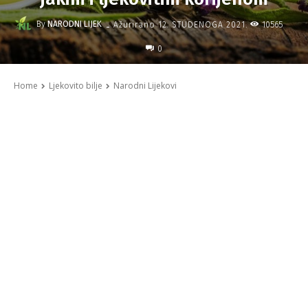
-
By
NARODNI LIJEK
10565
Ažurirano
12. STUDENOGA 2021.
0
Home
Ljekovito bilje
Narodni Lijekovi