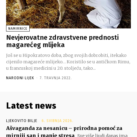
NAMIRNICE
Nevjerovatne zdravstvene prednosti
magarećeg mlijeka
Još se u Hipokratovo doba, zbog svojih dobrobiti, itekako
cijenilo magareće mlijeko… Koristilo se u antičkom Rimu,
u francuskoj medicini u 20. stoljeću, tako...
NARODNI LIJEK
-
7. TRAVNJA 2022.
Latest news
LJEKOVITO BILJE
6. SVIBNJA 2026.
Ašvaganda za nesanicu – prirodna pomoć za
mirniji san i manje stresa
Sve više ljudi danas ima