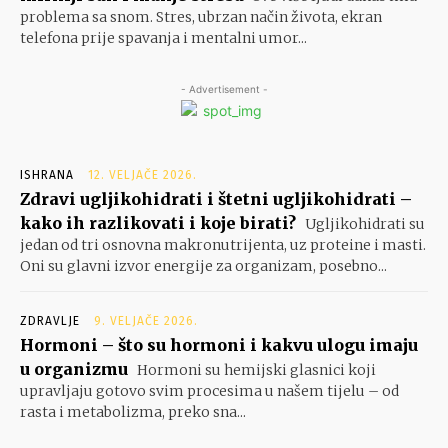
problema sa snom. Stres, ubrzan način života, ekran
telefona prije spavanja i mentalni umor...
- Advertisement -
ISHRANA
12. VELJAČE 2026.
Zdravi ugljikohidrati i štetni ugljikohidrati –
kako ih razlikovati i koje birati?
Ugljikohidrati su
jedan od tri osnovna makronutrijenta, uz proteine i masti.
Oni su glavni izvor energije za organizam, posebno...
ZDRAVLJE
9. VELJAČE 2026.
Hormoni – što su hormoni i kakvu ulogu imaju
u organizmu
Hormoni su hemijski glasnici koji
upravljaju gotovo svim procesima u našem tijelu – od
rasta i metabolizma, preko sna...