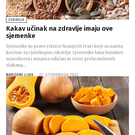
ZDRAVLJE
Kakav učinak na zdravlje imaju ove
sjemenke
Sjemenke su prave riznice hranjivih tvari koje su zaista
korisne za cjelokupno zdravlje. Sjemenke lana, bundave,
suncokreta i susama odličan su izvor prehrambenih
vlakana,...
NARODNI LIJEK
-
27. STUDENOGA 2022.