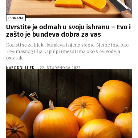
ISHRANA
Uvrstite je odmah u svoju ishranu – Evo i
zašto je bundeva dobra za vas
Koristi se za lijek i bundeva i njeno sjeme. Sjeme ima oko
33% masnog ulja. U pulpi (mesu) ima oko 93% vode, a
ostatak...
NARODNI LIJEK
-
22. STUDENOGA 2022.