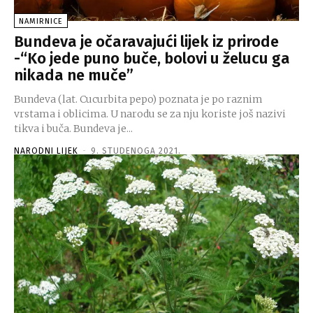
NAMIRNICE
Bundeva je očaravajući lijek iz prirode
-“Ko jede puno buče, bolovi u želucu ga
nikada ne muče”
Bundeva (lat. Cucurbita pepo) poznata je po raznim
vrstama i oblicima. U narodu se za nju koriste još nazivi
tikva i buča. Bundeva je...
NARODNI LIJEK
-
9. STUDENOGA 2021.