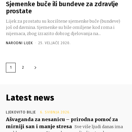
Sjemenke buče ili bundeve za zdravlje
prostate
Lijek za prostatu su korištene sjemenke buče (bundeve)
još od davnina. Sjemenke su bile omiljene kod roma i
nijemaca, zbog izrazito dobrog djelovanja na...
NARODNI LIJEK
-
25. VELJAČE 2020.
1
2
Latest news
LJEKOVITO BILJE
6. SVIBNJA 2026.
Ašvaganda za nesanicu – prirodna pomoć za
mirniji san i manje stresa
Sve više ljudi danas ima