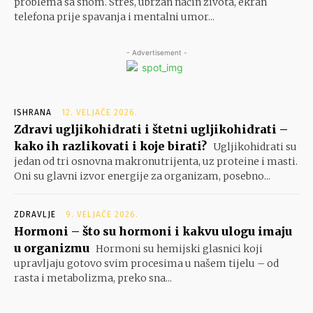
problema sa snom. Stres, ubrzan način života, ekran
telefona prije spavanja i mentalni umor...
- Advertisement -
ISHRANA
12. VELJAČE 2026.
Zdravi ugljikohidrati i štetni ugljikohidrati –
kako ih razlikovati i koje birati?
Ugljikohidrati su
jedan od tri osnovna makronutrijenta, uz proteine i masti.
Oni su glavni izvor energije za organizam, posebno...
ZDRAVLJE
9. VELJAČE 2026.
Hormoni – što su hormoni i kakvu ulogu imaju
u organizmu
Hormoni su hemijski glasnici koji
upravljaju gotovo svim procesima u našem tijelu – od
rasta i metabolizma, preko sna...