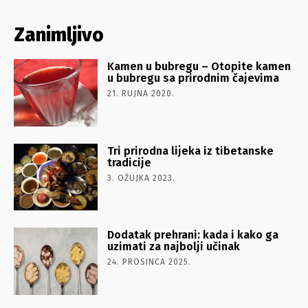
Zanimljivo
Kamen u bubregu – Otopite kamen
u bubregu sa prirodnim čajevima
21. RUJNA 2020.
Tri prirodna lijeka iz tibetanske
tradicije
3. OŽUJKA 2023.
Dodatak prehrani: kada i kako ga
uzimati za najbolji učinak
24. PROSINCA 2025.