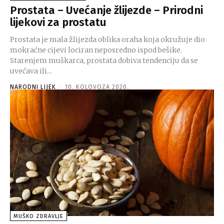
Prostata – Uvećanje žlijezde – Prirodni
lijekovi za prostatu
Prostata je mala žlijezda oblika oraha koja okružuje dio
mokraćne cijevi lociran neposredno ispod bešike.
Starenjem muškarca, prostata dobiva tendenciju da se
uvećava ili...
NARODNI LIJEK
-
10. KOLOVOZA 2020.
MUŠKO ZDRAVLJE