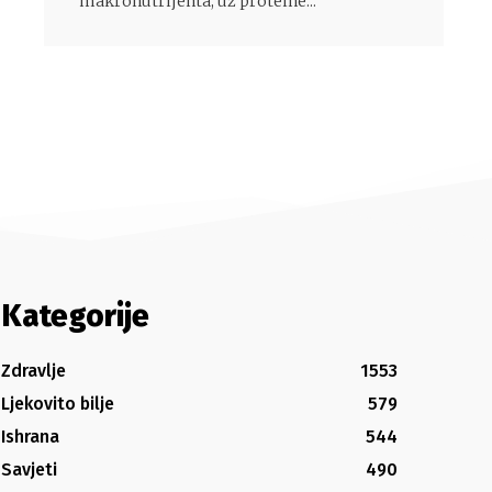
makronutrijenta, uz proteine...
Kategorije
Zdravlje
1553
Ljekovito bilje
579
Ishrana
544
Savjeti
490