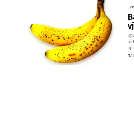
ZD
B
v
Sp
akt
spo
NA