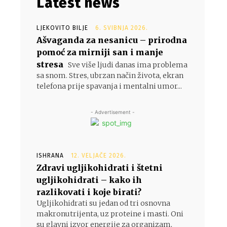
Latest news
LJEKOVITO BILJE
6. SVIBNJA 2026.
Ašvaganda za nesanicu – prirodna
pomoć za mirniji san i manje
stresa
Sve više ljudi danas ima problema
sa snom. Stres, ubrzan način života, ekran
telefona prije spavanja i mentalni umor...
- Advertisement -
ISHRANA
12. VELJAČE 2026.
Zdravi ugljikohidrati i štetni
ugljikohidrati – kako ih
razlikovati i koje birati?
Ugljikohidrati su jedan od tri osnovna
makronutrijenta, uz proteine i masti. Oni
su glavni izvor energije za organizam,