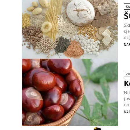
SA
Š
Šk
sj
org
NA
ZD
K
Ni
još
om
NA