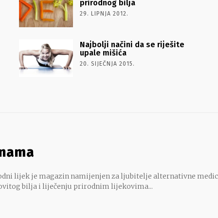
prirodnog bilja
29. LIPNJA 2012.
Najbolji načini da se riješite
upale mišića
20. SIJEČNJA 2015.
 nama
dni lijek je magazin namijenjen za ljubitelje alternativne medic
ovitog bilja i liječenju prirodnim lijekovima...