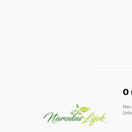
O
Naro
ljek