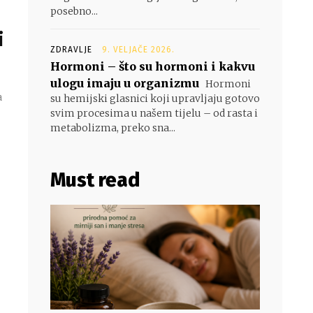
posebno...
i
ZDRAVLJE
9. VELJAČE 2026.
Hormoni – što su hormoni i kakvu
ulogu imaju u organizmu
Hormoni
a
su hemijski glasnici koji upravljaju gotovo
svim procesima u našem tijelu – od rasta i
metabolizma, preko sna...
Must read