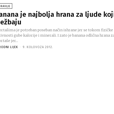
RAVLJE
anana je najbolja hrana za ljude koj
ježbaju
ortašima je potreban poseban način ishrane jer se tokom fizičke
ivnosti gube kalorije i minerali. I zato je banana odlična hrana z
rtaše jer...
RODNI LIJEK
-
9. KOLOVOZA 2012.