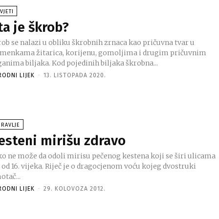
VJETI
ta je škrob?
rob se nalazi u obliku škrobnih zrnaca kao pričuvna tvar u
emenkama žitarica, korijenu, gomoljima i drugim pričuvnim
anima biljaka. Kod pojedinih biljaka škrobna...
RODNI LIJEK
-
13. LISTOPADA 2020.
RAVLJE
esteni mirišu zdravo
ko ne može da odoli mirisu pečenog kestena koji se širi ulicama
 od 16. vijeka. Riječ je o dragocjenom voću kojeg dvostruki
otač...
RODNI LIJEK
-
29. KOLOVOZA 2012.