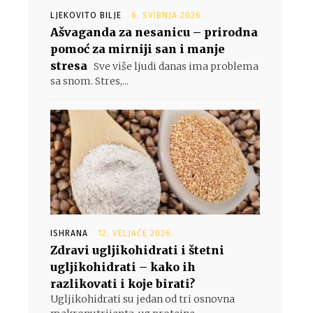
LJEKOVITO BILJE
6. SVIBNJA 2026.
Ašvaganda za nesanicu – prirodna
pomoć za mirniji san i manje
stresa
Sve više ljudi danas ima problema
sa snom. Stres,...
ISHRANA
12. VELJAČE 2026.
Zdravi ugljikohidrati i štetni
ugljikohidrati – kako ih
razlikovati i koje birati?
Ugljikohidrati su jedan od tri osnovna